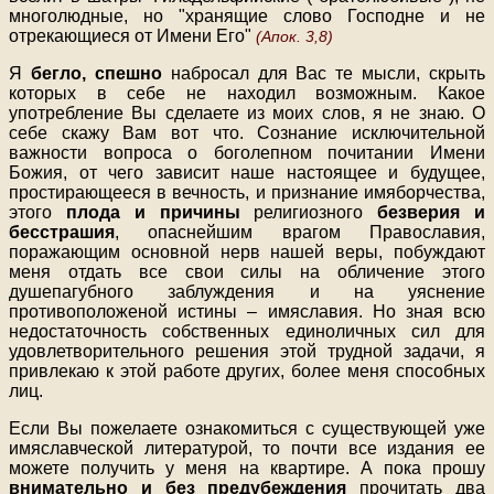
многолюдные, но "хранящие слово Господне и не
отрекающиеся от Имени Его"
(Апок. 3,8)
Я
бегло, спешно
набросал для Вас те мысли, скрыть
которых в себе не находил возможным. Какое
употребление Вы сделаете из моих слов, я не знаю. О
себе скажу Вам вот что. Сознание исключительной
важности вопроса о боголепном почитании Имени
Божия, от чего зависит наше настоящее и будущее,
простирающееся в вечность, и признание имяборчества,
этого
плода и причины
религиозного
безверия и
бесстрашия
, опаснейшим врагом Православия,
поражающим основной нерв нашей веры, побуждают
меня отдать все свои силы на обличение этого
душепагубного заблуждения и на уяснение
противоположеной истины – имяславия. Но зная всю
недостаточность собственных единоличных сил для
удовлетворительного решения этой трудной задачи, я
привлекаю к этой работе других, более меня способных
лиц.
Если Вы пожелаете ознакомиться с существующей уже
имяславческой литературой, то почти все издания ее
можете получить у меня на квартире. А пока прошу
внимательно и без предубеждения
прочитать два