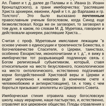
Ап. Павел и т. д. далее до Паламы и о. Ивана (о. Иоанн
Кронштадтского), а грани имяборчества: "распявшие
Христа архиереи, евионеи, Арий и т. п. до Варлаама и гр.
Толстого". Это было высказано
почтенным
православным ученым богословом, когда Синод еще
безмолвствовал. Когда же он заговорил, то заговорил в
том духе, в каком, по словам М. Д. Муретова, говорили и
действовали архиереи, распявшие Христа…
Считая с проф. Муретовым имяславие лежащим "в
основе учения о единосущии и троеличности Божества, о
богочеловечестве Спасителя, о Церкви, таинствах,
особенно Евхаристии, иконопочитании и т. д.", я вижу в
имяборчестве тот разрывающий подлинную связь с
Богом религиозный субъективизм, который, ставя
относительное на место безусловного, психологическое
на место онтологического, естественно подтачивает
корни богодейственной Христовой веры и Церкви и
ведет неуклонно к неверию (в конечном счете к
человекобожию и антихристовщине), т.е. к тому, с чем
бороться призывают апологеты из Церковного Совета.
Имяборческая стихия отравила нашу богословскую
школу, нашу иерархию, наше пастырство, и, естественно,
отравляет все церковное общество. Плоды отравления у