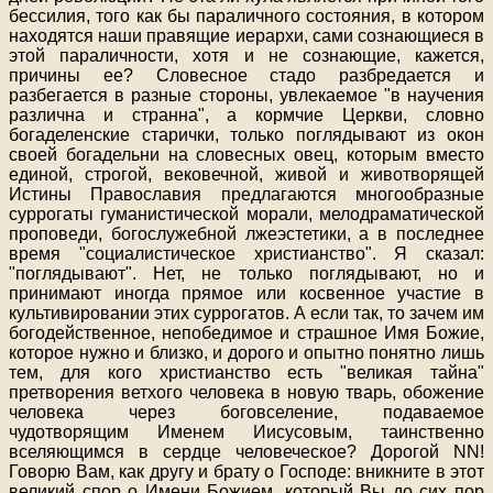
бессилия, того как бы параличного состояния, в котором
находятся наши правящие иерархи, сами сознающиеся в
этой параличности, хотя и не сознающие, кажется,
причины ее? Словесное стадо разбредается и
разбегается в разные стороны, увлекаемое "в научения
различна и странна", а кормчие Церкви, словно
богаделенские старички, только поглядывают из окон
своей богадельни на словесных овец, которым вместо
единой, строгой, вековечной, живой и животворящей
Истины Православия предлагаются многообразные
суррогаты гуманистической морали, мелодраматической
проповеди, богослужебной лжеэстетики, а в последнее
время "социалистическое христианство". Я сказал:
"поглядывают". Нет, не только поглядывают, но и
принимают иногда прямое или косвенное участие в
культивировании этих суррогатов. А если так, то зачем им
богодейственное, непобедимое и страшное Имя Божие,
которое нужно и близко, и дорого и опытно понятно лишь
тем, для кого христианство есть "великая тайна"
претворения ветхого человека в новую тварь, обожение
человека через боговселение, подаваемое
чудотворящим Именем Иисусовым, таинственно
вселяющимся в сердце человеческое? Дорогой NN!
Говорю Вам, как другу и брату о Господе: вникните в этот
великий спор о Имени Божием, который Вы до сих пор