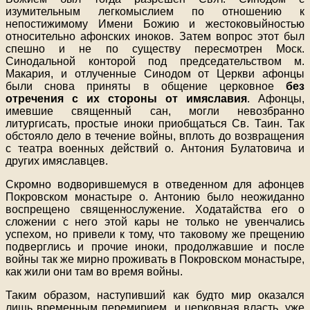
изумительным легкомыслием по отношению к
непостижимому Имени Божию и жестоковыйностью
относительно афонских иноков. Затем вопрос этот был
спешно и не по существу пересмотрен Моск.
Синодальной конторой под председательством м.
Макария, и отлученные Синодом от Церкви афонцы
были снова приняты в общение церковное
без
отречения с их стороны от имяславия
. Афонцы,
имевшие священный сан, могли невозбранно
литургисать, простые иноки приобщаться Св. Таин. Так
обстояло дело в течение войны, вплоть до возвращения
с театра военных действий о. Антония Булатовича и
других имяславцев.
Скромно водворившемуся в отведенном для афонцев
Покровском монастыре о. Антонию было неожиданно
воспрещено священнослужение. Ходатайства его о
сложении с него этой кары не только не увенчались
успехом, но привели к тому, что таковому же прещению
подверглись и прочие иноки, продолжавшие и после
войны так же мирно проживать в Покровском монастыре,
как жили они там во время войны.
Таким образом, наступивший как будто мир оказался
лишь временным перемирием, и церковная власть, уже