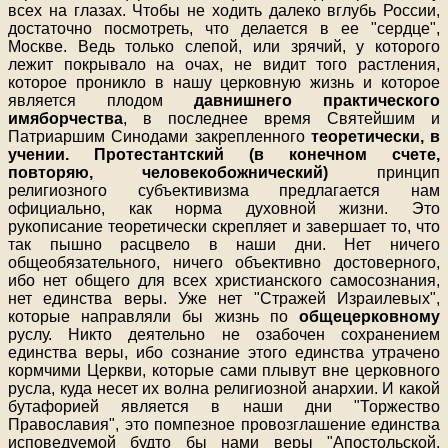
всех на глазах. Чтобы не ходить далеко вглубь России,
достаточно посмотреть, что делается в ее "сердце",
Москве. Ведь только слепой, или зрячий, у которого
лежит покрывало на очах, не видит того растления,
которое проникло в нашу церковную жизнь и которое
является плодом
давнишнего практического
имяборчества
, в последнее время Святейшим и
Патриаршим Синодами закрепленного
теоретически, в
учении. Протестантский (в конечном счете,
повторяю, человекобожнический)
принцип
религиозного субъективизма предлагается нам
официально, как норма духовной жизни. Это
рукописание теоретически скрепляет и завершает то, что
так пышно расцвело в наши дни. Нет ничего
общеобязательного, ничего объективно достоверного,
ибо нет общего для всех христианского самосознания,
нет единства веры. Уже нет "Стражей Израилевых",
которые направляли бы жизнь по
общецерковному
руслу. Никто деятельно не озабочен сохранением
единства веры, ибо сознание этого единства утрачено
кормчими Церкви, которые сами плывут вне церковного
русла, куда несет их волна религиозной анархии. И какой
бутафорией является в наши дни "Торжество
Православия", это помпезное провозглашение единства
исповедуемой будто бы нами веры "Апостольской,