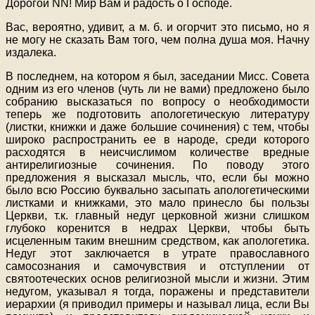
Дорогой NN! Мир Вам и радость о Господе.
Вас, вероятно, удивит, а м. б. и огорчит это письмо, но я
не могу не сказать Вам того, чем полна душа моя. Начну
издалека.
В последнем, на котором я был, заседании Мисс. Совета
одним из его членов (чуть ли не вами) предложено было
собранию высказаться по вопросу о необходимости
теперь же подготовить апологетическую литературу
(листки, книжки и даже большие сочинения) с тем, чтобы
широко распространить ее в народе, среди которого
расходятся в неисчислимом количестве вредные
антирелигиозные сочинения. По поводу этого
предложения я высказал мысль, что, если бы можно
было всю Россию буквально засыпать апологетическими
листками и книжками, это мало принесло бы пользы
Церкви, т.к. главный недуг церковной жизни слишком
глубоко коренится в недрах Церкви, чтобы быть
исцеленным таким внешним средством, как апологетика.
Недуг этот заключается в утрате православного
самосознания и самочувствия и отступлении от
святоотеческих основ религиозной мысли и жизни. Этим
недугом, указывал я тогда, поражены и представители
иерархии (я приводил примеры и называл лица, если Вы