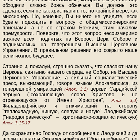
обходили, словно боясь обжечься. Вы должны это
сделать, если не как христианин, то, по крайней мере, как
миссионер. Но, конечно, Вы ничего не увидите, если
будете подходить к вопросу с общемиссионерскими
приемами, а не со страхом Божиим, этим началом
премудрости. Поверьте, что этот вопрос несоизмеримо
важнее всех, поднятых на Всерос. Церк. Соборе и
поднимаемых на теперешнем Высшем Церковном
Управлении. В правильном решении его сокрыто наше
религиозное будущее.
Странно и, пожалуй, страшно сказать, что спасают нашу
Церковь, святыню нашего сердца, не Собор, не Высшее
Церковное Управление, а сильный социалистический
пресс, выжимающий, говоря языком Апокалипсиса, из
теперешней умирающей
церкви Сардийской
(Апок. 3,1)
верную ("сохраняющую слово Христово и не
отрекающуюся от Имени Христова",
)
Апок. 3,8
Филадельфийскую и отжимающий на сторону
"теплохладную, нищую, слепую и нагую" Лаодикийскую
("народоправческую" – христианско-социалистическую)
.
Апок. 3,15-17
Да сохранит нас Господь от сообщения с Лаодикией и да
вселит в шатры Филадельфийские ("братолюбивые"), не