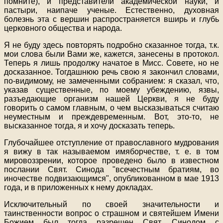
помните), и представители академической науки, и
пастыри, наипаче ученые. Естественно, духовная
болезнь эта с вершин распространяется вширь и глубь
церковного общества и народа.
Я не буду здесь повторять подробно сказанное тогда, т.к.
мои слова были Вами же, кажется, занесены в протокол.
Теперь я лишь продолжу начатое в Мисс. Совете, но не
досказанное. Тогдашнюю речь свою я закончил словами,
по-видимому, не замеченными собранием: я сказал, что,
указав существенные, по моему убеждению, язвы,
разъедающие организм нашей Церкви, я не буду
говорить о самом главным, о чем высказываться считаю
неуместным и преждевременным. Вот, это-то, не
высказанное тогда, я и хочу досказать теперь.
Глубочайшее отступление от православного мудрования
я вижу в так называемом имяборчестве, т. е. в том
мировоззрении, которое проведено было в известном
послании Свят. Синода "всечестным братиям, во
иночестве подвизающимся", опубликованном в мае 1913
года, и в приложенных к нему докладах.
Исключительный по своей значительности и
таинственности вопрос о страшном и святейшем Имени
Божием был тогда разрешен Свят. Синодом с