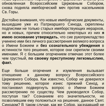
обновленная Всероссийским Церковным Собором,
снова подняла имяборческий меч против насельников
Св. Горы.
Достойно внимания, что новые имяборческие документы,
вышедшие уже из Патриаршего Синода, скреплены
подписями не только старых имяборствующих иерархов,
но и новых, причем относительно некоторых из них
я
имею основание утверждать
, что сие рукоприкладство
учинено ими без личного рассмотрения великого вопроса
о Имени Божием и
без сознательного убеждения
в
истинности того решения, которое они скрепили своими
именами. Я с большим огорчением отмечаю этот более
чем грустный,
по своему преступному легкомыслию,
факт.
Еще больше огорчения и изумления вызывает
отношение к данному вопросу Всероссийского
Церковного Собора. Как известно, Собор не доверился
тому решению, которое изнес прежний Синод, и
постановил подвергнуть вопрос о Имени Божием
рассмотрению по существу. Чем руководился Собор,
поступая так? Сознанием его значительности, не
позволившим ему положиться на решение, данное Свят.
Синодом? В таком случае, как же Собор, заседавший не