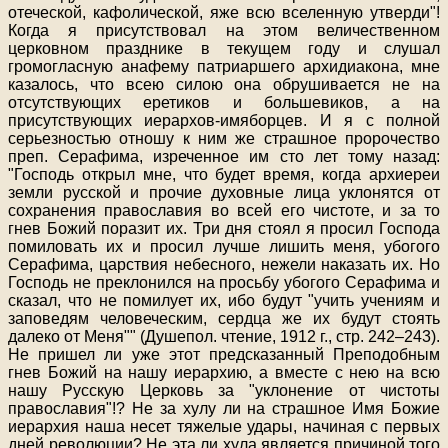
отеческой, кафолической, яже всю вселенную утверди"!
Когда я присутствовал на этом величественном
церковном празднике в текущем году и слушал
громогласную анафему патриаршего архидиакона, мне
казалось, что всею силою она обрушивается не на
отсутствующих еретиков и большевиков, а на
присутствующих иерархов-имяборцев. И я с полной
серьезностью отношу к ним же страшное пророчество
преп. Серафима, изреченное им сто лет тому назад:
"Господь открыл мне, что будет время, когда архиереи
земли русской и прочие духовные лица уклонятся от
сохранения православия во всей его чистоте, и за то
гнев Божий поразит их. Три дня стоял я просил Господа
помиловать их и просил лучше лишить меня, убогого
Серафима, царствия небесного, нежели наказать их. Но
Господь не преклонился на просьбу убогого Серафима и
сказал, что не помилует их, ибо будут "учить учениям и
заповедям человеческим, сердца же их будут стоять
далеко от Меня"" (Душепол. чтение, 1912 г., стр. 242–243).
Не пришел ли уже этот предсказанный Преподобным
гнев Божий на нашу иерархию, а вместе с нею на всю
нашу Русскую Церковь за "уклонение от чистоты
православия"!? Не за хулу ли на страшное Имя Божие
иерархия наша несет тяжелые удары, начиная с первых
дней революции? Не эта ли хула является причиной того