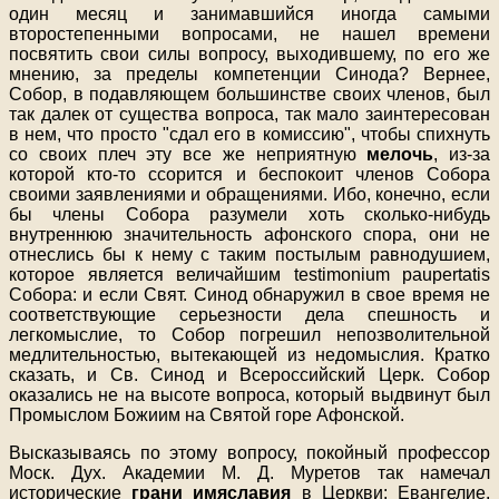
один месяц и занимавшийся иногда самыми
второстепенными вопросами, не нашел времени
посвятить свои силы вопросу, выходившему, по его же
мнению, за пределы компетенции Синода? Вернее,
Собор, в подавляющем большинстве своих членов, был
так далек от существа вопроса, так мало заинтересован
в нем, что просто "сдал его в комиссию", чтобы спихнуть
со своих плеч эту все же неприятную
мелочь
, из-за
которой кто-то ссорится и беспокоит членов Собора
своими заявлениями и обращениями. Ибо, конечно, если
бы члены Собора разумели хоть сколько-нибудь
внутреннюю значительность афонского спора, они не
отнеслись бы к нему с таким постылым равнодушием,
которое является величайшим testimonium paupertatis
Собора: и если Свят. Синод обнаружил в свое время не
соответствующие серьезности дела спешность и
легкомыслие, то Собор погрешил непозволительной
медлительностью, вытекающей из недомыслия. Кратко
сказать, и Св. Синод и Всероссийский Церк. Собор
оказались не на высоте вопроса, который выдвинут был
Промыслом Божиим на Святой горе Афонской.
Высказываясь по этому вопросу, покойный профессор
Моск. Дух. Академии М. Д. Муретов так намечал
исторические
грани имяславия
в Церкви: Евангелие,