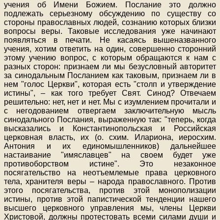
учения об Имени Божием. Послание это должно
подлежать серьезному обсуждению по существу со
стороны православных людей, сознанию которых близки
вопросы веры. Таковые исследования уже начинают
появляться в печати. Не касаясь вышеназванного
учения, хотим ответить на один, совершенно сторонний
этому учению вопрос, с которым обращаются к нам с
разных сторон: признаем ли мы безусловный авторитет
за синодальным Посланием как таковым, признаем ли в
нем "голос Церкви", которая есть "столп и утверждение
истины", – как того требует Свят. Синод? Отвечаем
решительно: нет, нет и нет. Мы с изумлением прочитали и
с негодованием отвергаем заключительную мысль
синодального Послания, выраженную так: "теперь, когда
высказались и Константинопольская и Российская
церковная власть, их (о. схим. Илариона, иеросхим.
Антония и их единомышленников) дальнейшее
настаивание "имяславцев" на своем будет уже
противоборством истине". Это незаконное
посягательство на неотъемлемые права церковного
тела, хранителя веры – народа православного. Против
этого посягательства, против этой монополизации
истины, против этой папистической тенденции нашего
высшего церковного управления мы, члены Церкви
Христовой, должны протестовать всеми силами души и