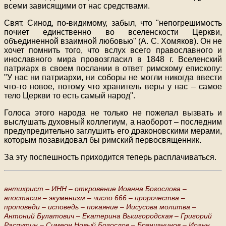
всеми зависящими от нас средствами.
Свят. Синод, по-видимому, забыл, что "непогрешимость
почиет единственно во вселенскости Церкви,
объединенной взаимной любовью" (А. С. Хомяков). Он не
хочет помнить того, что вслух всего православного и
инославного мира провозгласил в 1848 г. Вселенский
патриарх в своем послании в ответ римскому епископу:
"У нас ни патриархи, ни соборы не могли никогда ввести
что-то новое, потому что хранитель веры у нас – самое
тело Церкви то есть самый народ".
Голоса этого народа не только не пожелал вызвать и
выслушать духовный коллегиум, а наоборот – последним
предупредительно заглушить его драконовскими мерами,
которым позавидовал бы римский первосвященник.
За эту поспешность приходится теперь расплачиваться.
антихрист –
ИНН –
откровение Иоанна Богослова –
апостасия –
экуменизм –
число 666 –
пророчества –
проповеди –
исповедь –
покаяние –
Иисусова молитва –
Антоний Булатович –
Екатерина Вышгородская –
Григорий
Распутин –
Симеон Новый Богослов –
Брянчанинов –
Иоанн