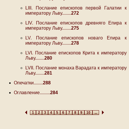
LIII. Послание епископов первой Галатии к
императору Льву........
272
LIV. Послание епископов древняго Епира к
императору Льву........
275
LV. Послание епископов новаго Епира к
императору Льву........
278
LVI. Послание епископов Крита к императору
Льву........
280
LVII. Послание монаха Варадата к императору
Льву........
281
Опечатки........
288
Оглавление.........
284
1
2
3
4
5
6
7
8
9
10
...