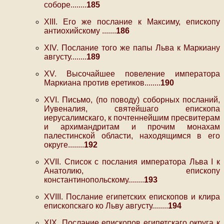
соборе........
185
ХIII. Его же послание к Максиму, епископу
антиохийскому .......
186
XIV. Послание того же папы Льва к Маркиану
августу........
189
XV. Высочайшее повеление императора
Маркиана против еретиков........
190
XVI. Письмо, (по поводу) соборных посланий,
Иувеналия, святейшаго епископа
иерусалимскаго, к почтеннейшим пресвитерам
и архимандритам и прочим монахам
палестинской области, находящимся в его
округе........
192
XVII. Список с послания императора Льва I к
Анатолию, епископу
константинопольскому........
193
XVIII. Послание египетских епископов и клира
епископскаго ко Льву августу........
194
XIX. Послание епископов египетскаго округа к