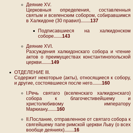
Деяние XV.
Церковныя определения, составленныя
святым и вселенским собором, собиравшимся
в Халкидоне (30 правил)........
137
Подписавшиеся на халкидонском
соборе.......
143
Деяние XVI.
Разсуждения халкидонскаго собора и чтение
актов о преимуществах константинопольской
церкви........
149
ОТДЕЛЕНИЕ III.
Содержит некоторые (акты), относящиеся к собору,
и другие, состоявшиеся после него........
160
I.Речь святаго (вселенскаго халкидонскаго)
собора к благочестивейшему и
христолюбивому императору
Маркиану........
160
II.Послание, отправленное от святаго собора к
свягейшему папе римской церкви Льву (о всех
вообще деяниях)........
16