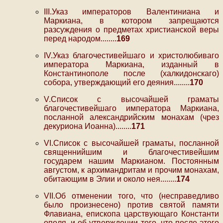
III.Указ императоров Валентиниана и
Маркиана, в котором запрещаются
разсуждения о предметах христианской веры
перед народом........
169
IV.Указ благочестивейшаго и христолюбиваго
императора Маркиана, изданный в
Константинополе после (халкидонскаго)
собора, утверждающий его деяния........
170
V.Список с высочайшей граматы
благочестивейшаго императора Маркиана,
посланной александрийским монахам (чрез
декуриона Иоанна)........
171
VI.Список с высочайшей граматы, посланной
священнийшим и благочестивейшим
государем нашим Маркианом. Постоянным
августом, к архимандритам и прочим монахам,
обитающим в Элии и около нея........
174
VII.Об отменении того, что (несправедливо
было произнесено) против святой памяти
Флавиана, епископа царствующаго Константи
ополя, и об утверждении того, что после этого