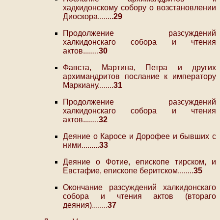
хадкидонскому собору о возстановлении
Диоскора........
29
Продолжение разсуждений
халкидонскаго собора и чтения
актов........
30
Фавста, Мартина, Петра и других
архимандритов послание к императору
Маркиану........
31
Продолжение разсуждений
халкидонскаго собора и чтения
актов........
32
Деяние о Каросе и Дорофее и бывших с
ними.........
33
Деяние о Фотие, епископе тирском, и
Евстафие, епископе беритском........
35
Окончание разсуждений халкидонскаго
собора и чтения актов (втораго
деяния)........
37