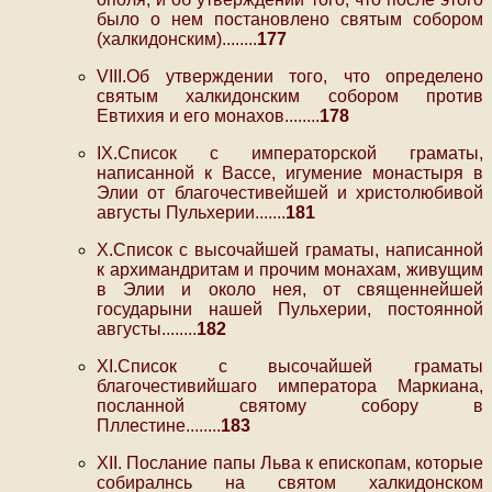
было о нем постановлено святым собором
(халкидонским)........
177
VIII.Об утверждении того, что определено
святым халкидонским собором против
Евтихия и его монахов........
178
IX.Список с императорской граматы,
написанной к Вассе, игумение монастыря в
Элии от благочестивейшей и христолюбивой
августы Пульхерии.......
181
X.Список с высочайшей граматы, написанной
к архимандритам и прочим монахам, живущим
в Элии и около нея, от священнейшей
государыни нашей Пульхерии, постоянной
августы........
182
XI.Список с высочайшей граматы
благочестивийшаго императора Маркиана,
посланной святому собору в
Пллестине........
183
XII. Послание папы Льва к епископам, которые
собиралнсь на святом халкидонском