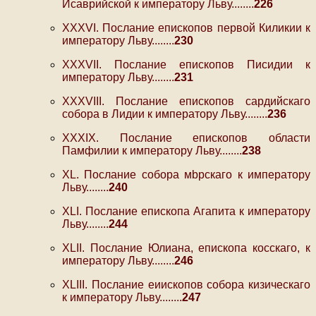
Исаврийской к императору Льву........
226
XXXVI. Послание епископов первой Киликии к
императору Льву........
230
XXXVII. Послание епископов Писидии к
императору Льву........
231
XXXVIII. Послание епископов сардийскаго
собора в Лидии к императору Льву........
236
XXXIX. Послание епископов области
Памфилии к императору Льву........
238
XL. Послание собора мbрскаго к императору
Льву........
240
XLI. Послание епископа Агапита к императору
Льву........
244
XLII. Послание Юлиана, епископа косскаго, к
императору Льву........
246
XLIII. Послание еиископов собора кизическаго
к императору Льву........
247