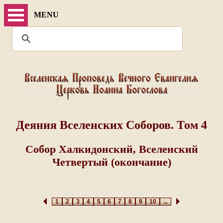
MENU
Деяния Вселенских Соборов. Том 4
Собор Халкидонский, Вселенский
Четвертый (окончание)
1
2
3
4
5
6
7
8
9
10
...