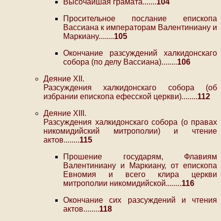
Высочайшая грамата.......
104
Просительное послание епископа
Вассиана к императорам Валентиниану и
Маркиану........
105
Окончание разсуждений халкидонскаго
собора (по делу Вассиана)........
106
Деяние XII.
Разсуждения халкидонскаго собора (об
избрании епископа ефесской церкви)........
112
Деяние XIII.
Разсуждения халкидонскаго собора (о правах
никомидийский митрополии) и чтение
актов........
115
Прошение государям, Флавиям
Валентиниану и Маркиану, от епископа
Евномия и всего клира церкви
митрополии никомидийской........
116
Окончание сих разсуждений и чтения
актов........
118