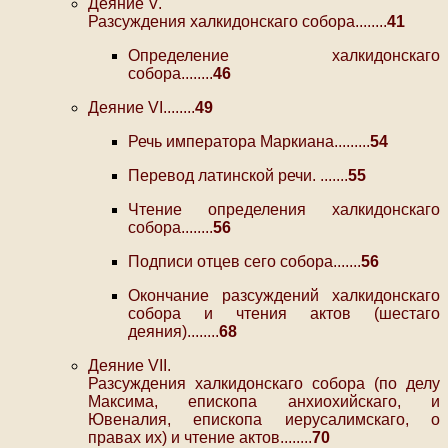
Деяние V.
Разсуждения халкидонскаго собора........
41
Определение халкидонскаго
собора........
46
Деяние VI........
49
Речь императора Маркиана.........
54
Перевод латинской речи. .......
55
Чтение определения халкидонскаго
собора........
56
Подписи отцев сего собора.......
56
Окончание разсуждений халкидонскаго
собора и чтения актов (шестаго
деяния)........
68
Деяние VII.
Разсуждения халкидонскаго собора (по делу
Максима, епископа анхиохийскаго, и
Ювеналия, епископа иерусалимскаго, о
правах их) и чтение актов........
70