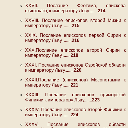
ХХVII. Послание Феотима, епископа
скифскаго, к императору Льву........
214
ХХVIII. Послание епископов второй Мизии к
императору Льву. .......
215
XXIX. Послание епископов первой Сирии к
императору Льву. .......
216
XXX.Послание епископов второй Сирии к
императору Льву........
218
ХХХI. Послание епископов Озройской области
к императору Льву........
220
XXXII.Послание (епископов) Месопотамии к
императору Льву........
221
XXXIII. Послание епископов приморской
Финикии к императору Льву.......
223
XXXIV. Послание епископов второй Финикии к
императору Льву........
224
XXXV. Послание епископов области