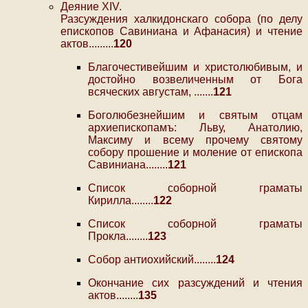
Деяние XIV.
Разсуждения халкидонскаго собора (по делу
епископов Савиниана и Афанасия) и чтение
актов.........
120
Благочестивейшим и христолюбивым, и
достойно возвеличенным от Бога
всяческих августам, .......
121
Боголюбезнейшим и святым отцам
архиепископамъ: Льву, Анатолию,
Максиму и всему прочему святому
собору прошение и моление от епископа
Савиниана........
121
Список соборной граматы
Кирилла........
122
Список соборной граматы
Прокла........
123
Собор антиохийский........
124
Окончание сих разсуждений и чтения
актов........
135