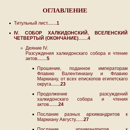
ОГЛАВЛЕНИЕ
Титульный лист........
1
IV. СОБОР ХАЛКИДОНСКИЙ, ВСЕЛЕНСКИЙ
ЧЕТВЕРТЫЙ (ОКОНЧАНИЕ)
........
4
Деяние IV.
Разсуждения халкидонскаго собора и чтение
актов........
5
Прошение, поданное императорам
Флавию Валентиниану и Флавию
Маркиану, от всех епископов египетскаго
округа........
23
Продолжение разсуждений
халкидонскаго собора и чтения
актов........
24
Послание разных архимандритов к
Маркиану Августу.......
27
Послание архимандритов к