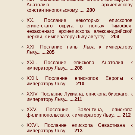
Анатолию, архиепископу
константинопольскому........
200
XX. Послание некоторых епископов
египетскаго округа в пользу Тимофея,
незаконнаго архиепископа александрийской
церкви, к императору Льву августу......
204
XXI. Послание папы Льва к императору
Льву........
205
XXII. Послание епископа Анатолия к
императору Льву........
208
XXIII. Послание епископов Европы к
императору Льву ........
210
XXIV. Послание Лукиана, епископа бизскаго, к
императору Льву........
211
XXV. Послание Валентина, епископа
филиппопольскаго, к императору Льву........
212
XXVI. Послание епископа Севастиана к
императору Льву........
213