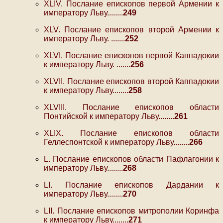
XLIV. Послание епископов первой Армении к
императору Льву........
249
XLV. Послание епископов второй Армении к
императору Льву. .......
252
XLVI. Послание епископов первой Каппадокии
к императору Льву. .......
256
XLVII. Послание епископов второй Каппадокии
к императору Льву........
258
XLVIII. Послание епископов области
Понтийской к императору Льву........
261
XLIX. Послание епископов области
Геллеспонтской к императору Льву........
266
L. Послание епископов области Пафлагонии к
императору Льву........
268
LI. Послание епископов Дардании к
императору Льву........
270
LII. Послание епископов митрополии Коринфа
к императору Льву........
271