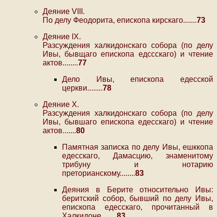
Деяние VIII.
По делу Феодорита, епископа кирскаго.......
73
Деяние IX.
Разсуждения халкидонскаго собора (по делу
Ивы, бывщаго епископа едссскаго) и чтение
актов........
77
Дело Ивы, епископа едесской
церкви........
78
Деяние X.
Разсуждения халкидонскаго собора (по делу
Ивы, бывшаго епископа едесскаго) и чтение
актов.......
80
Памятная записка по делу Ивы, ешккопа
едесскаго, Дамасцию, знаменитому
трибуну и нотарию
преторианскому........
83
Деяния в Берите относительно Ивы:
беритский собор, бывший по делу Ивы,
епископа едесскаго, прочитанный в
Халкидоне........
83