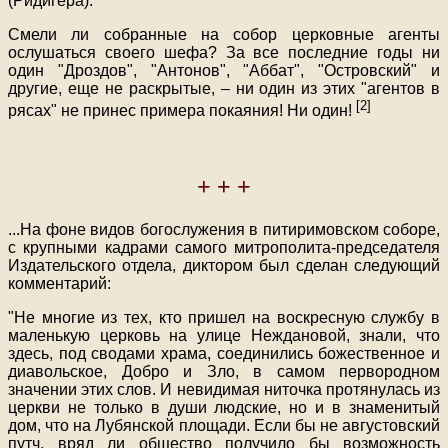
(Ридигера).
Смели ли собранные на собор церковные агенты
ослушаться своего шефа? За все последние годы ни
один "Дроздов", "Антонов", "Аббат", "Островский" и
другие, еще не раскрытые, – ни один из этих "агентов в
[2]
рясах" не принес примера покаяния! Ни один!
+ + +
...
На фоне видов богослужения в питиримовском соборе,
с крупными кадрами самого митрополита-председателя
Издательского отдела, диктором был сделан следующий
комментарий:
"Не многие из тех, кто пришел на воскресную службу в
маленькую церковь на улице Неждановой, знали, что
здесь, под сводами храма, соединились божественное и
диавольское, Добро и Зло, в самом первородном
значении этих слов. И невидимая ниточка протянулась из
церкви не только в души людские, но и в знаменитый
дом, что на Лубянской площади. Если бы не августовский
путч, вряд ли общество получило бы возможность