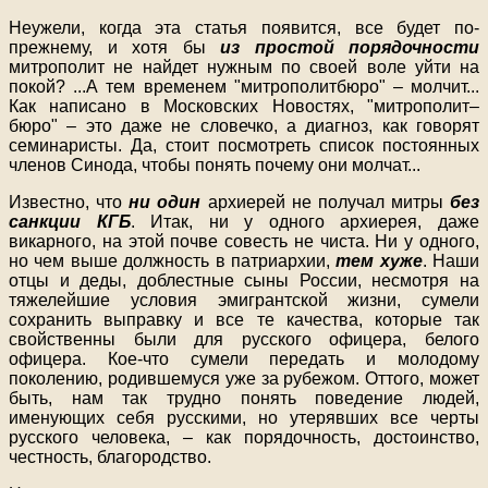
Неужели, когда эта статья появится, все будет по-
прежнему, и хотя бы
из простой порядочности
митрополит не найдет нужным по своей воле уйти на
покой?
...
А тем временем "митрополитбюро" – молчит
...
Как написано в Московских Новостях, "митрополит–
бюро" – это даже не словечко, а диагноз, как говорят
семинаристы. Да, стоит посмотреть список постоянных
членов Синода, чтобы понять почему они молчат
...
Известно, что
ни один
архиерей не получал митры
без
санкции КГБ
. Итак, ни у одного архиерея, даже
викарного, на этой почве совесть не чиста. Ни у одного,
но чем выше должность в патриархии,
тем хуже
. Наши
отцы и деды, доблестные сыны России, несмотря на
тяжелейшие условия эмигрантской жизни, сумели
сохранить выправку и все те качества, которые так
свойственны были для русского офицера, белого
офицера. Кое-что сумели передать и молодому
поколению, родившемуся уже за рубежом. Оттого, может
быть, нам так трудно понять поведение людей,
именующих себя русскими, но утерявших все черты
русского человека, – как порядочность, достоинство,
честность, благородство.