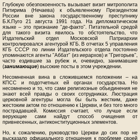
Глубокую обезпокоенность вызывает визит митрополита
Питирима (Нечаева) к объявленному Президентом
России вне закона государственному преступнику
Б.К.Пуго 21 августа 1991 года. На дипломатическом
языке – это признание "де-факто". Питательной средой
для такого визита явилось то обстоятельство, что
Издательский отдел Московской Патриархии
контролировался агентурой КГБ. В отчетах 5 управления
КГБ СССР по линии Издательского отдела постоянно
упоминаются агенты "Аббат" (из иерархов) и "Григорьев",
часто ездившие за рубеж и, очевидно, занимавшие
(
занимающие
) высокие посты в этом учреждении.
Несомненная вина в сложившемся положении – на
КПСС и подотчетных ей органах государства. Но
несомненно и то, что сами религиозные объединения не
знают всей правды о своих сотрудниках. Люстрация
церковной агентуры могла бы быть жестким, даже
жестоким актом по отношению к Церкви, и без того много
пострадавшей. Комиссия считает, что лучше если
верующие сами найдут способ очищения от
привнесенных, антиконституционных элементов.
Но, к сожалению, руководство Церкви до сих пор не
высказало официального отношения к проблеме своей