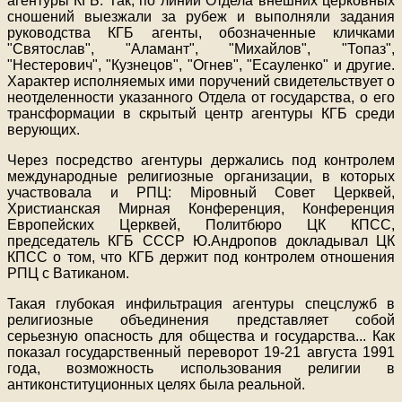
агентуры КГБ. Так, по линии Отдела внешних церковных
сношений выезжали за рубеж и выполняли задания
руководства КГБ агенты, обозначенные кличками
"Святослав", "Аламант", "Михайлов", "Топаз",
"Нестерович", "Кузнецов", "Огнев", "Есауленко" и другие.
Характер исполняемых ими поручений свидетельствует о
неотделенности указанного Отдела от государства, о его
трансформации в скрытый центр агентуры КГБ среди
верующих.
Через посредство агентуры держались под контролем
международные религиозные организации, в которых
участвовала и РПЦ: Мiровный Совет Церквей,
Христианская Мирная Конференция, Конференция
Европейских Церквей, Политбюро ЦК КПСС,
председатель КГБ СССР Ю.Андропов докладывал ЦК
КПСС о том, что КГБ держит под контролем отношения
РПЦ с Ватиканом.
Такая глубокая инфильтрация агентуры спецслужб в
религиозные объединения представляет собой
серьезную опасность для общества и государства
...
Как
показал государственный переворот 19-21 августа 1991
года, возможность использования религии в
антиконституционных целях была реальной.