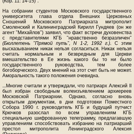
(Кор. 11: 14-15)".
На собрании студентов Московского государственного
университета глава отдела Внешних Церковных
Сношений Московского Патриархата митрополит
Смоленский и Калининградский Кирилл Гундяев (он же
агент "Михайлов") заявил, что факт встречи духовенства
с представителями КГБ "нравственно безразличен"
(Бюллетень "Прямой путь", N 1-2, 1992 г.)
. С этим
высказыванием никак нельзя согласиться. Никак нельзя
считать нормальным и безвредным для Церкви
вмешательство в Ее жизнь какого бы то ни было
государственного руководства, тем более
богоборческого. Двух мнений на этот счет быть не может.
Аморальность такого положения очевидна.
...
Многие считали и утверждали, что патриарх Алексий II
был избран свободным волеизъявлением архиереев
Московской Патриархии. Однако, согласно вновь
открытым документам, в дни подготовки Поместного
Собора 1990 г. руководитель КГБ и будущий путчист
Крючков разослал по всем управлениям КГБ
специальную шифрованную телеграмму, предлагавшую
управлениям способствовать избранию на патриарший
престол митрополита Ленинградского Алексия