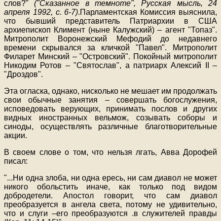
слов?"
("Сказанное в темноте", Русская мысль, 24
апреля 1992, с. 6-7)
.Парламентская Комиссия выяснила,
что бывший представитель Патриархии в США
архиепископ Климент (ныне Калужский) – агент "Топаз".
Митрополит Воронежский Мефодий до недавнего
времени скрывался за кличкой "Павел". Митрополит
Филарет Минский – "Островский". Покойный митрополит
Никодим Ротов – "Святослав", а патриарх Алексий II –
"Дроздов".
Эта огласка, однако, нисколько не мешает им продолжать
свои обычные занятия – совершать богослужения,
исповедовать верующих, принимать послов и других
видных иностранных вельмож, созывать соборы и
синоды, осуществлять различные благотворительные
акции.
В своем слове о том, что нельзя лгать, Авва Дорофей
писал:
"
...
Ни одна злоба, ни одна ересь, ни сам диавол не может
никого обольстить иначе, как только под видом
добродетели. Апостол говорит, что сам диавол
преобразуется в ангела света, потому не удивительно,
что и слуги –его преобразуются .в служителей правды