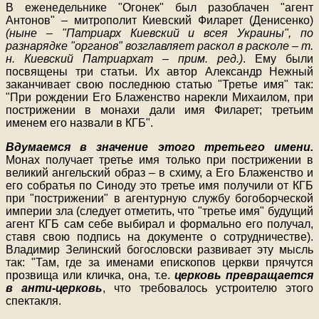
В еженедельнике "Огонек" был разоблачен "агент
Антонов" – митрополит Киевский Филарет (Денисенко)
(ныне – "Патриарх Киевский и всея Украины", по
разнарядке "органов" возглавляет раскол в расколе – т.
н. Киевский Патриархат – прим. ред.)
. Ему были
посвящены три статьи. Их автор Александр Нежный
заканчивает свою последнюю статью "Третье имя" так:
"При рождении Его Блаженство нарекли Михаилом, при
пострижении в монахи дали имя Филарет; третьим
именем его назвали в КГБ".
Вдумаемся в значение этого третьего имени.
Монах получает третье имя только при пострижении в
великий ангельский образ – в схиму, а Его Блаженство и
его собратья по Синоду это третье имя получили от КГБ
при "пострижении" в агентурную службу богоборческой
империи зла (следует отметить, что "третье имя" будущий
агент КГБ сам себе выбирал и формально его получал,
ставя свою подпись на документе о сотрудничестве).
Владимир Зелинский богословски развивает эту мысль
так: "Там, где за именами епископов церкви прячутся
прозвища или кличка, она, т.е.
церковь превращается
в анти-церковь
, что требовалось устроителю этого
спектакля.