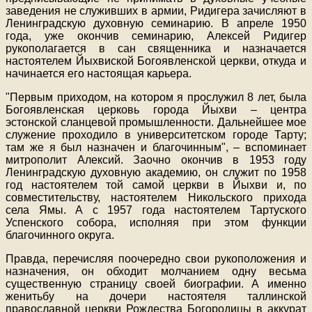
заведения не служивших в армии, Ридигера зачисляют в
Ленинградскую духовную семинарию. В апреле 1950
года, уже окончив семинарию, Алексей Ридигер
рукополагается в сан священника и назначается
настоятелем Йыхвиской Богоявленской церкви, откуда и
начинается его настоящая карьера.
"Первым приходом, на котором я прослужил 8 лет, была
Богоявленская церковь города Йыхви – центра
эстонской сланцевой промышленности. Дальнейшее мое
служение проходило в университетском городе Тарту;
там же я был назначен и благочинным", – вспоминает
митрополит Алексий. Заочно окончив в 1953 году
Ленинградскую духовную академию, он служит по 1958
год настоятелем той самой церкви в Йыхви и, по
совместительству, настоятелем Никольского прихода
села Ямы. А с 1957 года настоятелем Тартуского
Успенского собора, исполняя при этом функции
благочинного округа.
Правда, перечисляя поочередно свои рукоположения и
назначения, он обходит молчанием одну весьма
существенную страницу своей биографии. А именно
женитьбу на дочери настоятеля таллинской
православной церкви Рождества Богородицы в аккурат