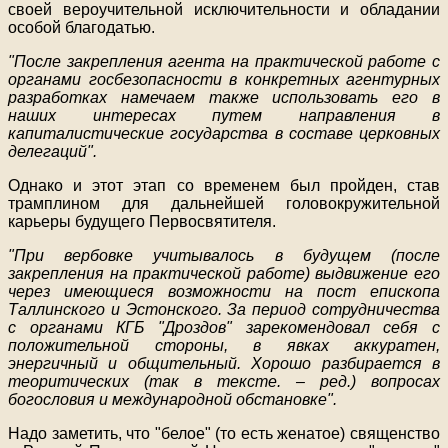
своей вероучительной исключительности и обладании
особой благодатью.
"После закрепления агента на практической работе с
органами госбезопасности в конкретных агентурных
разработках намечаем также использовать его в
наших интересах путем направления в
капиталистические государства в составе церковных
делегаций".
Однако и этот этап со временем был пройден, став
трамплином для дальнейшей головокружительной
карьеры будущего Первосвятителя.
"При вербовке учитывалось в будущем (после
закрепления на практической работе) выдвижение его
через имеющиеся возможности на пост епископа
Таллинского и Эстонского. За период сотрудничества
с органами КГБ "Дроздов" зарекомендовал себя с
положительной стороны, в явках аккуратен,
энергичный и общительный. Хорошо разбирается в
теоритических (так в тексте. – ред.) вопросах
богословия и международной обстановке".
Надо заметить, что "белое" (то есть женатое) священство