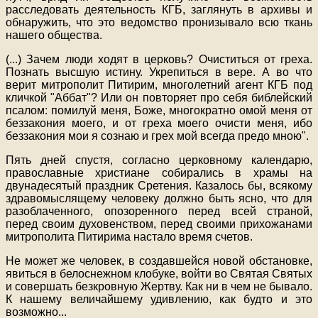
расследовать деятельность КГБ, заглянуть в архивы и
обнаружить, что это ведомство пронизывало всю ткань
нашего общества.
(
...
) Зачем люди ходят в церковь? Очиститься от греха.
Познать высшую истину. Укрепиться в вере. А во что
верит митрополит Питирим, многолетний агент КГБ под
кличкой "Аббат"? Или он повторяет про себя библейский
псалом: помилуй меня, Боже, многократно омой меня от
беззакония моего, и от греха моего очисти меня, ибо
беззакония мои я сознаю и грех мой всегда предо мною".
Пять дней спустя, согласно церковному календарю,
православные христиане собирались в храмы на
двунадесятый праздник Сретения. Казалось бы, всякому
здравомыслящему человеку должно быть ясно, что для
разоблаченного, опозоренного перед всей страной,
перед своим духовенством, перед своими прихожанами
митрополита Питирима настало время счетов.
Не может же человек, в создавшейся новой обстановке,
явиться в белоснежном клобуке, войти во Святая Святых
и совершать безкровную Жертву. Как ни в чем не бывало.
К нашему величайшему удивлению, как будто и это
возможно
...