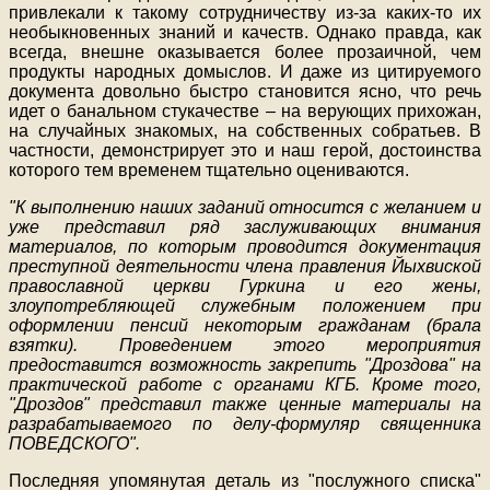
привлекали к такому сотрудничеству из-за каких-то их
необыкновенных знаний и качеств. Однако правда, как
всегда, внешне оказывается более прозаичной, чем
продукты народных домыслов. И даже из цитируемого
документа довольно быстро становится ясно, что речь
идет о банальном стукачестве – на верующих прихожан,
на случайных знакомых, на собственных собратьев. В
частности, демонстрирует это и наш герой, достоинства
которого тем временем тщательно оцениваются.
"К выполнению наших заданий относится с желанием и
уже представил ряд заслуживающих внимания
материалов, по которым проводится документация
преступной деятельности члена правления Йыхвиской
православной церкви Гуркина и его жены,
злоупотребляющей служебным положением при
оформлении пенсий некоторым гражданам (брала
взятки). Проведением этого мероприятия
предоставится возможность закрепить "Дроздова" на
практической работе с органами КГБ. Кроме того,
"Дроздов" представил также ценные материалы на
разрабатываемого по делу-формуляр священника
ПОВЕДСКОГО".
Последняя упомянутая деталь из "послужного списка"