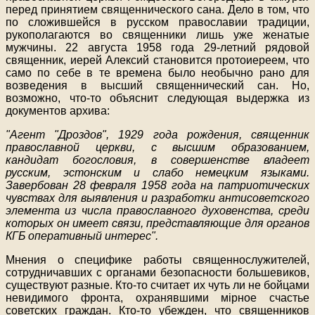
перед принятием священнического сана. Дело в том, что
по сложившейся в русском православии традиции,
рукополагаются во священники лишь уже женатые
мужчины. 22 августа 1958 года 29-летний рядовой
священник, иерей Алексий становится протоиереем, что
само по себе в те времена было необычно рано для
возведения в высший священнический сан. Но,
возможно, что-то объяснит следующая выдержка из
документов архива:
"Агент "Дроздов", 1929 года рождения, священник
православной церкви, с высшим образованием,
кандидат богословия, в совершенстве владеет
русским, эстонским и слабо немецким языками.
Завербован 28 февраля 1958 года на патриотических
чувствах для выявления и разработки антисоветского
элемента из числа православного духовенства, среди
которых он имеет связи, представляющие для органов
КГБ оперативный интерес".
Мнения о специфике работы священнослужителей,
сотрудничавших с органами безопасности большевиков,
существуют разные. Кто-то считает их чуть ли не бойцами
невидимого фронта, охранявшими мiрное счастье
советских граждан. Кто-то убежден, что священников