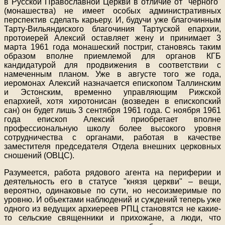
в Русской Православной Церкви в отличие от "черного"
(монашества) не имеет особых административных
перспектив сделать карьеру. И, будучи уже благочинным
Тарту-Вильяндиского благочиния Тартуской епархии,
протоиерей Алексий оставляет жену и принимает 3
марта 1961 года монашеский постриг, становясь таким
образом вполне приемлемой для органов КГБ
кандидатурой для продвижения в соответствии с
намеченным планом. Уже в августе того же года,
иеромонах Алексий назначается епископом Таллинским
и Эстонским, временно управляющим Рижской
епархией, хотя хиротонисан (возведен в епископский
сан) он будет лишь 3 сентября 1961 года. С ноября 1961
года епископ Алексий приобретает вполне
профессиональную школу более высокого уровня
сотрудничества с органами, работая в качестве
заместителя председателя Отдела внешних церковных
сношений (ОВЦС).
Разумеется, работа рядового агента на периферии и
деятельность его в статусе "князя церкви" – вещи,
вероятно, одинаковые по сути, но несоизмеримые по
уровню. И объектами наблюдений и суждений теперь уже
одного из ведущих архиереев РПЦ становятся не какие-
то сельские священники и прихожане, а люди, что