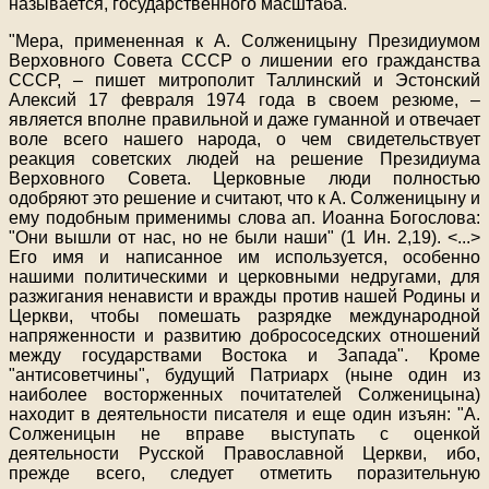
называется, государственного масштаба.
"Мера, примененная к А. Солженицыну Президиумом
Верховного Совета СССР о лишении его гражданства
СССР, – пишет митрополит Таллинский и Эстонский
Алексий 17 февраля 1974 года в своем резюме, –
является вполне правильной и даже гуманной и отвечает
воле всего нашего народа, о чем свидетельствует
реакция советских людей на решение Президиума
Верховного Совета. Церковные люди полностью
одобряют это решение и считают, что к А. Солженицыну и
ему подобным применимы слова ап. Иоанна Богослова:
"Они вышли от нас, но не были наши" (1 Ин. 2,19). <
...
>
Его имя и написанное им используется, особенно
нашими политическими и церковными недругами, для
разжигания ненависти и вражды против нашей Родины и
Церкви, чтобы помешать разрядке международной
напряженности и развитию добрососедских отношений
между государствами Востока и Запада". Кроме
"антисоветчины", будущий Патриарх (ныне один из
наиболее восторженных почитателей Солженицына)
находит в деятельности писателя и еще один изъян: "А.
Солженицын не вправе выступать с оценкой
деятельности Русской Православной Церкви, ибо,
прежде всего, следует отметить поразительную