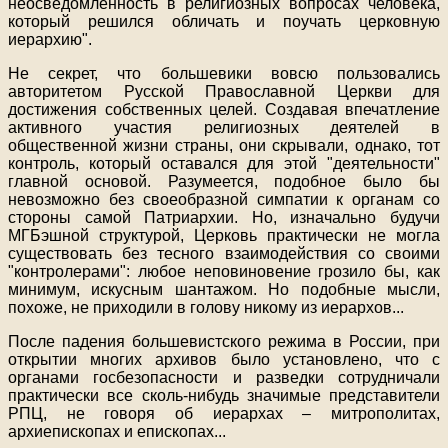
неосведомленность в религиозных вопросах человека,
который решился обличать и поучать церковную
иерархию".
Не секрет, что большевики вовсю пользовались
авторитетом Русской Православной Церкви для
достижения собственных целей. Создавая впечатление
активного участия религиозных деятелей в
общественной жизни страны, они скрывали, однако, тот
контроль, который оставался для этой "деятельности"
главной основой. Разумеется, подобное было бы
невозможно без своеобразной симпатии к органам со
стороны самой Патриархии. Но, изначально будучи
МГБэшной структурой, Церковь практически не могла
существовать без тесного взаимодействия со своими
"контролерами": любое неповиновение грозило бы, как
минимум, искусным шантажом. Но подобные мысли,
похоже, не приходили в голову никому из иерархов
...
После падения большевистского режима в России, при
открытии многих архивов было установлено, что с
органами госбезопасности и разведки сотрудничали
практически все сколь-нибудь значимые представители
РПЦ, не говоря об иерархах – митрополитах,
архиепископах и епископах
...