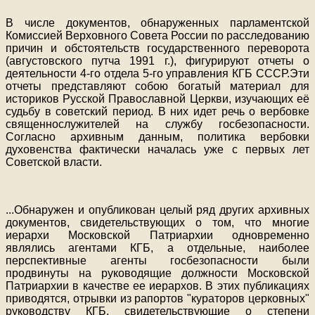
В числе документов, обнаруженных парламентской
Комиссией Верховного Совета России по расследованию
причин и обстоятельств государственного переворота
(августовского путча 1991 г.), фигурируют отчеты о
деятельности 4-го отдела 5-го управления КГБ СССР.Эти
отчеты представляют собою богатый материал для
историков Русской Православной Церкви, изучающих её
судьбу в советский период. В них идет речь о вербовке
священнослужителей на службу госбезопасности.
Согласно архивным данным, политика вербовки
духовенства фактически началась уже с первых лет
Советской власти.
...
Обнаружен и опубликован целый ряд других архивных
документов, свидетельствующих о том, что многие
иерархи Московской Патриархии одновременно
являлись агентами КГБ, а отдельные, наиболее
перспективные агенты госбезопасности были
продвинуты на руководящие должности Московской
Патриархии в качестве ее иерархов. В этих публикациях
приводятся, отрывки из рапортов "кураторов церковных"
руководству КГБ, свидетельствующие о степени