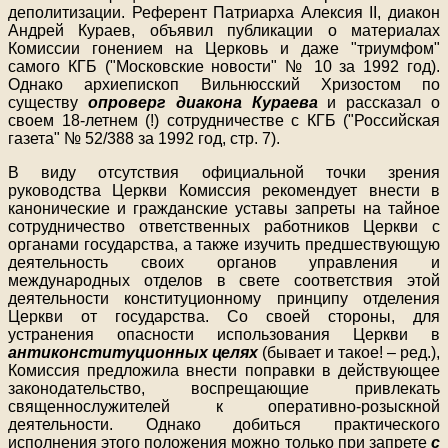
деполитизации. Референт Патриарха Алексия II, диакон
Андрей Кураев, объявил публикации о материалах
Комиссии гонением на Церковь и даже "триумфом"
самого КГБ ("Московские новости" № 10 за 1992 год).
Однако архиепископ Вильнюсский Хризостом по
существу
опроверг диакона Кураева
и рассказал о
своем 18-летнем (!) сотрудничестве с КГБ ("Российская
газета" № 52/388 за 1992 год, стр. 7).
В виду отсутствия официальной точки зрения
руководства Церкви Комиссия рекомендует внести в
канонические и гражданские уставы запреты на тайное
сотрудничество ответственных работников Церкви с
органами государства, а также изучить предшествующую
деятельность своих органов управления и
международных отделов в свете соответствия этой
деятельности конституционному принципу отделения
Церкви от государства. Со своей стороны, для
устранения опасности использования Церкви в
антиконституционных целях
(бывает и такое! – ред.),
Комиссия предложила внести поправки в действующее
законодательство, воспрещающие привлекать
священнослужителей к оперативно-розыскной
деятельности. Однако добиться практического
исполнения этого положения можно только при запрете
с