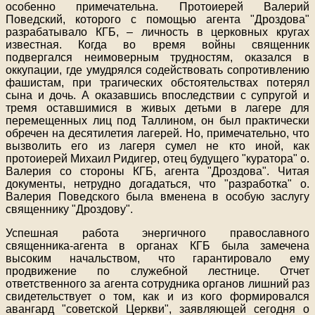
особенно примечательна. Протоиерей Валерий
Поведский, которого с помощью агента "Дроздова"
разрабатывало КГБ, – личность в церковных кругах
известная. Когда во время войны священник
подвергался неимоверным трудностям, оказался в
оккупации, где умудрялся содействовать сопротивлению
фашистам, при трагических обстоятельствах потерял
сына и дочь. А оказавшись впоследствии с супругой и
тремя оставшимися в живых детьми в лагере для
перемещенных лиц под Таллином, он был практически
обречен на десятилетия лагерей. Но, примечательно, что
вызволить его из лагеря сумел не кто иной, как
протоиерей Михаил Ридигер, отец будущего "куратора" о.
Валерия со стороны КГБ, агента "Дроздова". Читая
документы, нетрудно догадаться, что "разработка" о.
Валерия Поведского была вменена в особую заслугу
священнику "Дроздову".
Успешная работа энергичного православного
священника-агента в органах КГБ была замечена
высоким начальством, что гарантировало ему
продвижение по служебной лестнице. Отчет
ответственного за агента сотрудника органов лишний раз
свидетельствует о том, как и из кого формировался
авангард "советской Церкви", заявляющей сегодня о