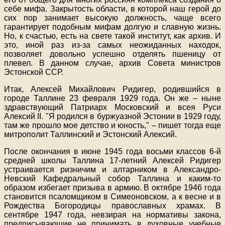
себе мифа. Закрытость области, в которой наш герой до
сих пор занимает высокую должность, чаще всего
гарантирует подобным мифам долгую и славную жизнь.
Но, к счастью, есть на свете такой институт, как архив. И
это, иной раз из-за самых неожиданных находок,
позволяет довольно успешно отделять пшеницу от
плевел. В данном случае, архив Совета министров
Эстонской ССР.
Итак, Алексей Михайлович Ридигер, родившийся в
городе Таллине 23 февраля 1929 года. Он же – ныне
здравствующий Патриарх Московский и всея Руси
Алексий II. "Я родился в буржуазной Эстонии в 1929 году,
там же прошло мое детство и юность," – пишет тогда еще
митрополит Таллинский и Эстонский Алексий.
После окончания в июне 1945 года восьми классов 6-й
средней школы Таллина 17-летний Алексей Ридигер
устраивается ризничим и алтарником в Александро-
Невский Кафедральный собор Таллина и каким-то
образом избегает призыва в армию. В октябре 1946 года
становится псаломщиком в Симеоновском, а к весне и в
Рождества Богородицы православных храмах. В
сентябре 1947 года, невзирая на нормативы закона,
предписывающие не принимать в духовные учебные