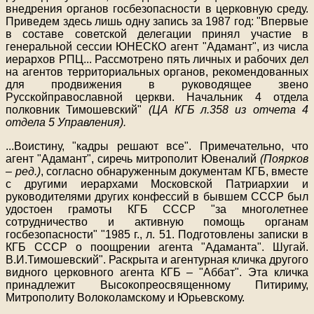
внедрения органов госбезопасности в церковную среду.
Приведем здесь лишь одну запись за 1987 год: "Впервые
в составе советской делегации принял участие в
генеральной сессии ЮНЕСКО агент "Адамант", из числа
иерархов РПЦ
...
Рассмотрено пять личных и рабочих дел
на агентов территориальных органов, рекомендованных
для продвижения в руководящее звено
Русскойправославной церкви. Начальник 4 отдела
полковник Тимошевский"
(ЦА КГБ л.358 из отчета 4
отдела 5 Управления).
...
Воистину, "кадры решают все". Примечательно, что
агент "Адамант", сиречь митрополит Ювеналий
(Поярков
– ред.)
, согласно обнаруженным документам КГБ, вместе
с другими иерархами Московской Патриархии и
руководителями других конфессий в бывшем СССР был
удостоен грамоты КГБ СССР "за многолетнее
сотрудничество и активную помощь органам
госбезопасности" "1985 г., л. 51. Подготовлены записки в
КГБ СССР о поощрении агента "Адаманта". Шугай.
В.И.Тимошевский". Раскрыта и агентурная кличка другого
видного церковного агента КГБ – "Аббат". Эта кличка
принадлежит Высокопреосвященному Питириму,
Митрополиту Волоколамскому и Юрьевскому.