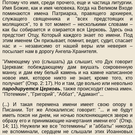
Потому что имя, среди прочего, еще и частица литургии.
Имя Божие, как и имя человека. Когда на Великом Входе
поминаются имена Патриарха, правящего архиерея,
служащего священника и "всех предстоящих и
молящихся", то в тот момент – несколькими словами –
как бы собирается и озирается вся Церковь. Здесь она
предстоит Отцу, Который каждого знает по имени. Под
этим именем Он призывает, помнит, ведет, судит, спасает
нас и – независимо от нашей веры или неверия –
посылает нам в дорогу Ангела-Хранителя.
"Имеющему ухо (слышать) да слышит, что Дух говорит
Церквам: побеждающему дам вкушать сокровенную
манну, и дам ему белый камень и на камне написанное
новое имя, которое никто не знает, кроме того, кто
получает" (Откр. 2: 17). Но и там, где вольно или невольно
пародируется Церковь
, также происходит смена имен.
"Потемкин", "Григорий", "Аббат", "Адамант"
...
(
...
) И такая перемена имени имеет свою опору в
Писании. Тот же Апокалипсис говорит: "
...
и не будут
иметь покоя ни днем, ни ночью поклоняющиеся зверю и
образу его и принимающие начертания имени его" (Откр.
14; 11). Неужели же все "потемкины" и "аббаты" никогда
не вспоминали, сердцем не слышали этих Иоанновых