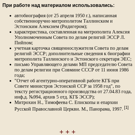
При работе над материалом использовались:
автобиография (от 25 апреля 1950 г.), написанная
собственноручно митрополитом Таллинским и
Эстонским Алексием (Ридигером);
характеристика, составленная на митрополита Алексия
Уполномоченным Совета по делам религий ЭССР Л.
Пийпом;
учетная карточка священнослужителя Совета по делам
религий ЭССР; дополнительные сведения к биографии
митрополита Таллинского и Эстонского секретаря ЭЕС;
письмо Управляющего делами МП председателю Совета
по делам религии при Совмине СССР от 11 июня 1986
года;
"Отчет об агентурно-оперативной работе КГБ при
Совете министров Эстонской ССР за 1958 год", по
тексту регистрационного производства от 27.04.83 года,
инф.д. №994, архив 5 отд. КГБ ЭССР);
Митрохин Н., Тимофеева С. Епископы и епархии
[1]
Русской Православной Церкви. М., Панорама, 1997.
+ + +