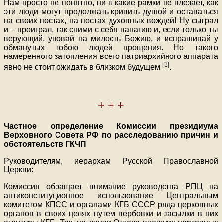
Нам просто не понятно, ни в какие рамки не влезает, как
эти люди могут продолжать кривить душой и оставаться
на своих постах, на постах духовных вождей! Ну сыграл
и – проиграл, так сними с себя панагию и, если только ты
верующий, уповай на милость Божию, и испрашивай у
обманутых тобою людей прощения. Но такого
намеренного затопления всего патриархийного аппарата
[3]
явно не стоит ожидать в близком будущем
.
+ + +
Частное определение Комиссии президиума
Верховного Совета РФ по расследованию причин и
обстоятельств ГКЧП
Руководителям, иерархам Русской Православной
Церкви:
Комиссия обращает внимание руководства РПЦ на
антиконституционное использование Центральным
комитетом КПСС и органами КГБ СССР ряда церковных
органов в своих целях путем вербовки и засылки в них