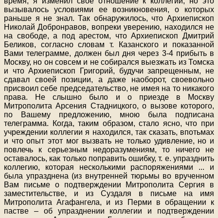
время, я изменил свое отношение к коллегии, но это
вызывалось условиями ее возникновения, о которых
раньше я не знал. Так обнаружилось, что Архиепископ
Николай Добронравов, вопреки уверению, находился не
на свободе, а под арестом, что Архиепископ Дмитрий
Беликов, согласно словам т. Казанского и показанной
Вами телеграмме, должен был дня через 3-4 прибыть в
Москву, но он совсем и не собирался выезжать из Томска
и что Архиепископ Григорий, будучи запрещенным, не
сдавал своей позиции, а даже наоборот, своевольно
присвоил себе председательство, не имея на то никакого
права. Не слышно было и о приезде в Москву
Митрополита Арсения Стадницкого, о вызове которого,
по Вашему предложению, мною была подписана
телеграмма. Когда, таким образом, стало ясно, что при
учреждении коллегии я находился, так сказать, впотьмах
и что опыт этот мог вызвать не только удивление, но и
повлечь к серьезным недоразумениям, то ничего не
оставалось, как только поправить ошибку, т. е. упразднить
коллегию, которая несколькими распоряжениями ... и
была упразднена (из внутренней тюрьмы во врученном
Вам письме о подтверждении Митрополита Сергия в
заместительстве, и из Суздаля в письме на имя
Митрополита Агафангела, и из Перми в обращении к
пастве – об упразднении коллегии и подтверждении