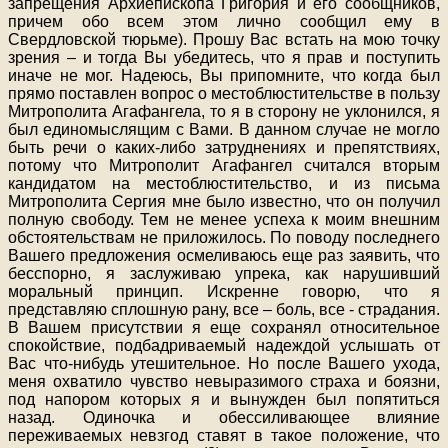
запрещения Архиепископа Григория и его сообщников,
причем обо всем этом лично сообщил ему в
Свердловской тюрьме). Прошу Вас встать на мою точку
зрения – и тогда Вы убедитесь, что я прав и поступить
иначе не мог. Надеюсь, Вы припомните, что когда был
прямо поставлен вопрос о местоблюстительстве в пользу
Митрополита Агафангела, то я в сторону не уклонился, я
был единомыслящим с Вами. В данном случае не могло
быть речи о каких-либо затруднениях и препятствиях,
потому что Митрополит Агафангел считался вторым
кандидатом на местоблюстительство, и из письма
Митрополита Сергия мне было известно, что он получил
полную свободу. Тем не менее успеха к моим внешним
обстоятельствам не приложилось. По поводу последнего
Вашего предложения осмеливаюсь еще раз заявить, что
бесспорно, я заслуживаю упрека, как нарушивший
моральный принцип. Искренне говорю, что я
представляю сплошную рану, все – боль, все - страдания.
В Вашем присутствии я еще сохранял относительное
спокойствие, подбадриваемый надеждой услышать от
Вас что-нибудь утешительное. Но после Вашего ухода,
меня охватило чувство невыразимого страха и боязни,
под напором которых я и вынужден был попятиться
назад. Одиночка и обессиливающее влияние
переживаемых невзгод ставят в такое положение, что