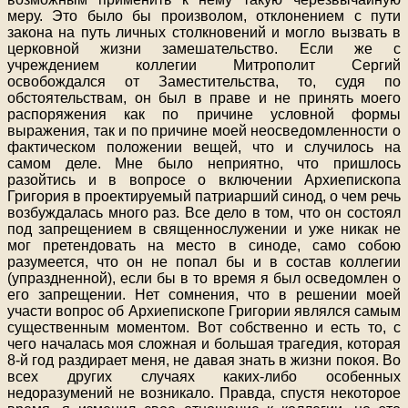
меру. Это было бы произволом, отклонением с пути
закона на путь личных столкновений и могло вызвать в
церковной жизни замешательство. Если же с
учреждением коллегии Митрополит Сергий
освобождался от Заместительства, то, судя по
обстоятельствам, он был в праве и не принять моего
распоряжения как по причине условной формы
выражения, так и по причине моей неосведомленности о
фактическом положении вещей, что и случилось на
самом деле. Мне было неприятно, что пришлось
разойтись и в вопросе о включении Архиепископа
Григория в проектируемый патриарший синод, о чем речь
возбуждалась много раз. Все дело в том, что он состоял
под запрещением в священнослужении и уже никак не
мог претендовать на место в синоде, само собою
разумеется, что он не попал бы и в состав коллегии
(упраздненной), если бы в то время я был осведомлен о
его запрещении. Нет сомнения, что в решении моей
участи вопрос об Архиепископе Григории являлся самым
существенным моментом. Вот собственно и есть то, с
чего началась моя сложная и большая трагедия, которая
8-й год раздирает меня, не давая знать в жизни покоя. Во
всех других случаях каких-либо особенных
недоразумений не возникало. Правда, спустя некоторое