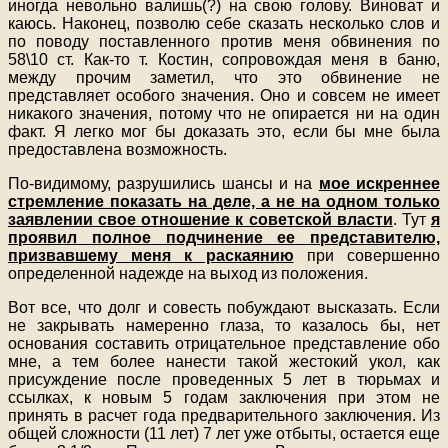
иногда невольно валишь(?) на свою голову. Виноват и
каюсь. Наконец, позволю себе сказать несколько слов и
по поводу поставленного против меня обвинения по
58\10 ст. Как-то т. Костин, сопровождая меня в баню,
между прочим заметил, что это обвинение не
представляет особого значения. Оно и совсем не имеет
никакого значения, потому что не опирается ни на один
факт. Я легко мог бы доказать это, если бы мне была
предоставлена возможность.
По-видимому, разрушились шансы и на
мое искреннее
стремление показать на деле, а не на одном только
заявлении свое отношение к советской власти
. Тут
я
проявил полное подчинение ее представителю,
призвавшему меня к раскаянию
при совершенно
определенной надежде на выход из положения.
Вот все, что долг и совесть побуждают высказать. Если
не закрывать намеренно глаза, то казалось бы, нет
основания составить отрицательное представление обо
мне, а тем более нанести такой жестокий укол, как
присуждение после проведенных 5 лет в тюрьмах и
ссылках, к новым 5 годам заключения при этом не
принять в расчет года предварительного заключения. Из
общей сложности (11 лет) 7 лет уже отбыты, остается еще