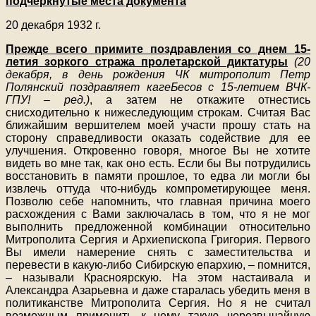
подчеркнутые места документа
20 декабря 1932 г.
Прежде всего примите поздравления со днем 15-
летия зоркого стража пролетарской диктатуры
(20
декабря, в день рождения ЧК митрополит Петр
Полянский поздравляет кагеБесов с 15-летием ВЧК-
ГПУ! – ред.)
, а затем не откажите отнестись
снисходительно к нижеследующим строкам. Считая Вас
ближайшим вершителем моей участи прошу стать на
сторону справедливости оказать содействие для ее
улучшения. Откровенно говоря, многое Вы не хотите
видеть во мне так, как оно есть. Если бы Вы потрудились
восстановить в памяти прошлое, то едва ли могли бы
извлечь оттуда что-нибудь компрометирующее меня.
Позволю себе напомнить, что главная причина моего
расхождения с Вами заключалась в том, что я не мог
выполнить предложенной комбинации относительно
Митрополита Сергия и Архиепископа Григория. Первого
Вы имели намерение снять с заместительства и
перевести в какую-либо Сибирскую епархию, – помнится,
– называли Красноярскую. На этом настаивала и
Александра Азарьевна и даже старалась убедить меня в
политиканстве Митрополита Сергия. Но я не считал
возможным применить к нему такую черезвычайную