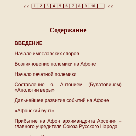
1
2
3
4
5
6
7
8
9
10
...
Содержание
ВВЕДЕНИЕ
Начало имяславских споров
Возникновение полемики на Афоне
Начало печатной полемики
Составление о. Антонием (Булатовичем)
«Апологии веры»
Дальнейшее развитие событий на Афоне
«Афонский бунт»
Прибытие на Афон архимандрита Арсения –
главного учредителя Союза Русского Народа