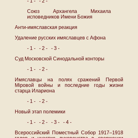
- 1 -
- 2 -
Союз Архангела Михаила
исповедников Имени Божия
Анти-имяславская реакция
Удаление русских имяславцев с Афона
- 1 -
- 2 -
- 3 -
Суд Московской Синодальной конторы
- 1 -
- 2 -
Имяславцы на полях сражений Первой
Міровой войны и последние годы жизни
старца Илариона
- 1 -
- 2 -
Новый этап полемики
- 1 -
- 2 -
- 3 -
- 4 -
Всероссийский Поместный Собор 1917–1918