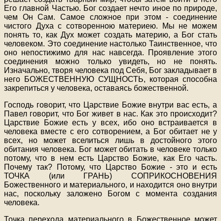
Его главной Частью. Бог создает нечто иное по природе,
чем Он Сам. Самое сложное при этом - соединение
чистого Духа с сотворенною материею. Мы не можем
понять то, как Дух может создать материю, а Бог стать
человеком. Это соединение настолько Таинственное, что
оно непостижимо для нас навсегда. Проявление этого
соединения можно только увидеть, но не понять.
Изначально, творя человека под Себя, Бог закладывает в
него БОЖЕСТВЕННУЮ СУЩНОСТЬ, которая способна
закрепиться у человека, оставаясь божественной.
Господь говорит, что Царствие Божие внутри вас есть, а
Павел говорит, что Бог живет в нас. Как это происходит?
Царствие Божие есть у всех, ибо оно встраивается в
человека вместе с его сотворением, а Бог обитает не у
всех, но может вселиться лишь в достойного этого
обитания человека. Бог может обитать в человеке только
потому, что в нем есть Царство Божие, как Его часть.
Почему так? Потому, что Царство Божие - это и есть
ТОЧКА (или ГРАНЬ) СОПРИКОСНОВЕНИЯ
Божественного и материального, и находится оно внутри
нас, поскольку заложено Богом с момента создания
человека.
Точка перехода материального в Божественное может