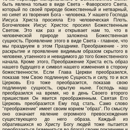
быть явлена только в виде Света - Фаворского Света,
который по своей природе божественный и нетварный,
но сияет из творения Бога - человека. У нашего Господа
Иисуса Христа просияла Его человеческая Плоть.
Богочеловек Иисус Христос просиял Божественным
Светом. Это как раз и открывает нам то, что в
человеческой природе заложена Божественная
сущность. Проявление этого в виде Света - главное, что
мы празднуем в этом Празднике. Преображение - это
раскрытие и проявление видимым образом скрытого в
человеке, утаенного и невидимого до того божественного
начала. Кроме этого, Преображение Христа есть образ
нашего будущего и символ нашего изменения в сторону
божественности. Если Глава Церкви преобразился,
показав тем Свою подлинную Сущность и силу, то и вся
Церковь Его тоже преобразится, показав свою
подлинную сущность, скрытую ныне. Господь наш
преобразился на время, но в день Своего второго
пришествия Он явится преображенным. Святая Его
Церковь преобразится Ему под стать. Само слово
"преображение" имеет своим корнем "образ". По смыслу
оно означает явление огромного превосхождения
существующего до него образа. Каждый из
обратившихся ко Христу Богу людей тоже пытается
преобразиться (измениться во благо) своим покаянием и