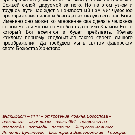
Божьей силой, даруемой за него. Но на этом узком и
трудном пути нас ждет в неизвестный нам миг чудесное
преображение силой и благодатью милующего нас Бога.
Именено оно может во мгновение ока сделать человека
сыном Бога и Богом по Его благодати, или Храмом Его, в
который Бог вселится и будет пребывать. Желаю
каждому верному сподобиться такого своего личного
преображения! Да пребудем мы в святом фаворском
свете Божества Христова!
антихрист –
ИНН –
откровение Иоанна Богослова –
апостасия –
экуменизм –
число 666 –
пророчества –
проповеди –
исповедь –
покаяние –
Иисусова молитва –
Антоний Булатович –
Екатерина Вышгородская –
Григорий