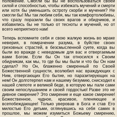
положение. Смогли бы вы не воспользоваться своей
силой и способностью, чтобы избежать мучений и смерти
или хотя бы уменьшить остроту скорби и мучения? Не
смогли бы! Мы так любим себя, мы так комфортолюбивы,
что сразу поразили бы своих врагов и обидчиков, и
избавились бы не только от тесноты и мучений, но от
всего неприятного нам!
Теперь вспомните себя и свою жалкую жизнь во мраке
неверия, в помрачении разума, в буйстве своих
греховных страстей, в безсмысленной суете, когда вы
были во вражде с неведомым для вас и отвергаемым
вами Богом. Если бы Он так относился к Своим
обидчикам, как мы, то где бы мы были и что бы Он нам
сделал? Но Он, блаженно смиренный по Своей
Божественной сущности, возлюбил нас враждующих с
Ним, отвергающих Его бытие, но паразитирующих на
нем! Он долготерпел нам и нашему безумию, снисходил к
нашей слепоте и великой беде, в которую мы пали сами
своим непослушанием и своей гордостью! Разве это не
дивное смирение? Это смирение и еще какое смирение!
Божественное, чудное, красивое, пленяющее и
всепобеждающее! Только уверовав в Бога и став Его
милостью Его детьми, оглянувшись на себя самих в
прошлое, мы можем изумиться Божьему смирению,