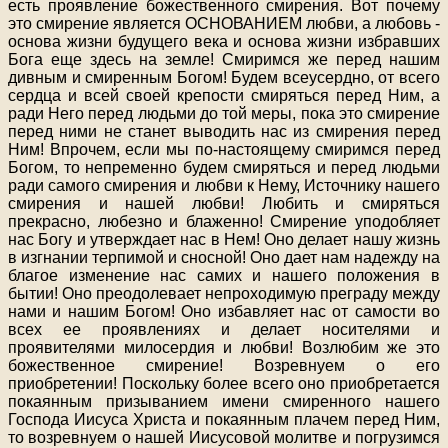
есть проявление божественного смирения. Вот почему
это смирение является ОСНОВАНИЕМ любви, а любовь -
основа жизни будущего века и основа жизни избравших
Бога еще здесь на земле! Смиримся же перед нашим
дивным и смиренным Богом! Будем всеусердно, от всего
сердца и всей своей крепости смиряться перед Ним, а
ради Него перед людьми до той меры, пока это смирение
перед ними не станет выводить нас из смирения перед
Ним! Впрочем, если мы по-настоящему смиримся перед
Богом, то непременно будем смиряться и перед людьми
ради самого смирения и любви к Нему, Источнику нашего
смирения и нашей любви! Любить и смиряться
прекрасно, любезно и блаженно! Смирение уподобляет
нас Богу и утверждает нас в Нем! Оно делает нашу жизнь
в изгнании терпимой и сносной! Оно дает нам надежду на
благое изменение нас самих и нашего положения в
бытии! Оно преодолевает непроходимую преграду между
нами и нашим Богом! Оно избавляет нас от самости во
всех ее проявлениях и делает носителями и
проявителями милосердия и любви! Возлюбим же это
божественное смирение! Возревнуем о его
приобретении! Поскольку более всего оно приобретается
покаянным призыванием имени смиренного нашего
Господа Иисуса Христа и покаянным плачем перед Ним,
то возревнуем о нашей Иисусовой молитве и погрузимся