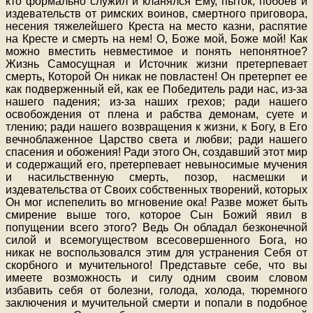
кто формально служил и кланялся Ему, пыток, побоев и
издевательств от римских воинов, смертного приговора,
несения тяжелейшего Креста на место казни, распятие
на Кресте и смерть на нем! О, Боже мой, Боже мой! Как
можно вместить невместимое и понять непонятное?
Жизнь Самосущная и Источник жизни претерпевает
смерть, Которой Он никак не повластен! Он претерпет ее
как подверженный ей, как ее Победитель ради нас, из-за
нашего падения; из-за наших грехов; ради нашего
освобождения от плена и рабства демонам, суете и
тлению; ради нашего возвращения к жизни, к Богу, в Его
вечноблаженное Царство света и любви; ради нашего
спасения и обожения! Ради этого Он, создавший этот мир
и содержащий его, претерпевает невыносимые мучения
и насильственную смерть, позор, насмешки и
издевательства от Своих собственных творений, которых
Он мог испепелить во мгновение ока! Разве может быть
смирение выше того, которое Сын Божий явил в
попущении всего этого? Ведь Он обладал безконечной
силой и всемогуществом всесовершенного Бога, но
никак не воспользовался этим для устранения Себя от
скорбного и мучительного! Представьте себе, что вы
имеете возможность и силу одним своим словом
избавить себя от болезни, голода, холода, тюремного
заключения и мучительной смерти и попали в подобное