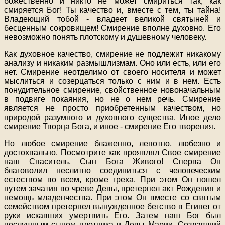
божественно и никто не может смириться так, как
смиряется Бог! Ты качество и, вместе с тем, ты тайна!
Владеющий тобой - владеет великой святыней и
бесценным сокровищем! Смирение вполне духовно. Его
невозможно понять плотскому и душевному человеку.
Как духовное качество, смирение не подлежит никакому
анализу и никаким размышлизмам. Оно или есть, или его
нет. Смирение неотделимо от своего носителя и может
мыслиться и созерцаться только с ним и в нем. Есть
понудительное смирение, свойственное новоначальным
в подвиге покаяния, но не о нем речь. Смирение
является не просто приобретенным качеством, но
природой разумного и духовного существа. Иное дело
смирение Творца Бога, и иное - смирение Его творения.
Но любое смирение блаженно, лепотно, любезно и
достохвально. Посмотрите как проявлял Свое смирение
наш Спаситель, Сын Бога Живого! Сперва Он
благоволил неслитно соединиться с человеческим
естеством во всем, кроме греха. При этом Он пошел
путем зачатия во чреве Девы, претерпел акт Рождения и
немощь младенчества. При этом Он вместе со святым
семейством претерпел вынужденное бегство в Египет от
руки искавших умертвить Его. Затем наш Бог был
послушным сыном плотника и Девы Марии. Создавший