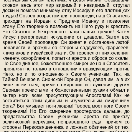
словом весь этот мир видимый и невидимый, стругал
доски и помогал мнимому отцу Иосифу в его плотницких
трудах! Созрев возрастом для проповеди, наш Спаситель
приходит на Иордан к Предтече Иоанну и позволяет
этому Его творению возложить на Него руку и крестить
Его Святого и безгрешного ради наших грехов! Затем
Иисус претерпевает искушение от диавола. Затем все
время Своей проповеди Он живет в обстановке лютой
ненависти и вражды со стороны саддукеев, фарисеев,
книжников и иудейской знати. Он терепел от них хуления,
клевету, оскорбления, попытки ареста и сброса со скалы.
Но Свое дивное, божественное смирение наш Спаситель
проявлял не только в отношении к враждующим против
Него, но и по отношению к Своим ученикам. Так, на
Тайной Вечере в Сионской Горнице Он, давая им, а в их
лице всем нам, пример смирения и служения другим
Своими пречистыми и божественными руками обмыл и
вытер ноги всем присутствующим Апостолам! Как не
восхититься этим дивным и изумительным смирением
Бога? Бог умывает ноги людям! Творец моет ноги Своим
творениям! Но Его смирение простерлось дальше, до
предательства Своим учеником, ареста по приказу
религиозной верхушки, неправедного суда, причем со
стороны Первосвященника и ложных обвинений от тех,