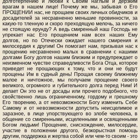
долготерпению и любви к Своим наглым и дерзким
врагам в нашем лице! Почему же мы, забывая о Его
ПРОЩЕНИИ нас, не прощаем своих личных обидчиков и
досадителей за несравненно меньшие провинности, за
какую-то тленную и скоро преходящую мелочь, за ничего
не стоящую ерунду? А ведь смиренный наш Господь не
упрекает нас Его прощением нам всех наших Ему
долгов, но по Отечески ожидает нашего смирения и
милосердия к другим! Он помогает нам, призывая нас к
прощению несравненно малых в сравнении с нашими
долгами Богу долгов нашим близким и предупреждает о
неизменном чувстве справедливости Бога Отца, которое
приведет не прощающих к тому, что и они не будут
прощены Им в судный день! Прощая своему ближнему
малое и ничтожное, мы получаем прощение своего
великого, огромного и губительного долга перед Ним! И
делает Он это не от досады или прочего подобного, что
свойственно лишь ограниченному, гордому и грешному
Его творению, а от невозможности Богу изменить Себе
Самому и от невозможности допустить неисцелимое и
заразное, в лице упорствующего во злобе человека, в
общение со смиренными, исцеленными и освященными
Богом людьми! Прощение, снисхождение, милосердие,
участие в положении другого, безкорыстная помощь
другим, поддержка и жертва собой или чем-то своим - это