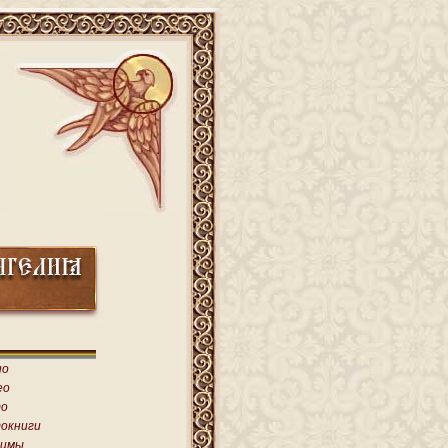
ио
ео
о
окниги
имы