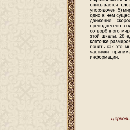
описывается сло
упорядочен; 5) ми
одно в нем сущест
движение: скоро
преподнесено в о
сотворённого мир
этой шкалы. 28 е
клеточке размеро
понять как это м
частички прини
информации.
Церковь