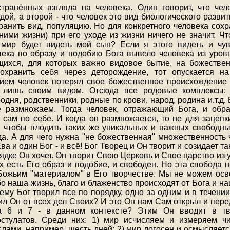
транённых взгляда на человека. Один говорит, что чел
ой, а второй - что человек это вид биологического разви
ранить вид, популяцию. Но для конкретного человека сох
ними жизни) при его уходе из жизни ничего не значит. Чт
мир будет видеть мой сын? Если я этого видеть и чув
ека по образу и подобию Бога вывело человека из уров
щихся, для которых важно видовое бытие, на божествен
сохранить себя через деторождение, тот опускается н
ием человек потерял свое божественное происхождение
 лишь своим видом. Отсюда все родовые комплексы: 
родня, родственники, родные по крови, народ, родина и.т.д. 
е размножаем. Тогда человек, отражающий Бога, и обра
 сам по себе. И когда он размножается, то не для зацепки
о чтобы плодить таких же уникальных и важных свободны
да. А для чего нужна "не божественная" множественность
а и один Бог - и всё! Бог Творец и Он творит и созидает так
рядке Он хочет. Он творит Свою Церковь и Свое царство из
х есть Его образ и подобие, и свободен. Но эта свобода н
Божьим "материалом" в Его творчестве. Мы не можем осв
о наша жизнь, благо и блаженство происходят от Бога и на
му Бог творил все по порядку, одно за одним и в течении
ил Он от всех дел Своих? И это Он нам Сам открыл и пере
ла 6 и 7 - в данном контексте? Этим Он вводит в т
стулатов. Среди них: 1) мир исчисляем и измеряем ч
ами, например, шесть дней; 2) мир логосен и осмысляется