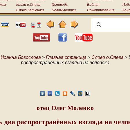
тых
Книги о.Олега
Исповедь
Библия
Изб
Слово батюшки
Новомученики
Пожертвования
Кон
 Иоанна Богослова
>
Главная страница
>
Слово о.Олега
> 
распространённых взгляда на человека
отец Олег Моленко
ь два распространённых взгляда на чело