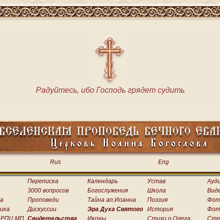
Радуйтесь, ибо Господь грядет судить
Rus
Eng
Переписка
Календарь
Устав
Ауд
3000 вопросов
Богослужения
Школа
Вид
а
Проповеди
Тайна ап.Иоанна
Поэзия
Фот
ика
Дискуссии
Эра Духа Святого
История
Фот
 РПЦ МП
Свидетельства
Иконы
Стихи о.Олега
Стр