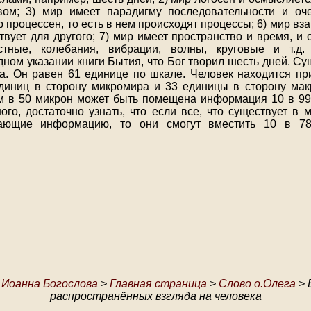
вом; 3) мир имеет парадигму последовательности и оче
р процессен, то есть в нем происходят процессы; 6) мир вза
вует для другого; 7) мир имеет пространство и время, и 
стные, колебания, вибрации, волны, круговые и т.
дном указании книги Бытия, что Бог творил шесть дней. Су
а. Он равен 61 единице по шкале. Человек находится п
диниц в сторону микромира и 33 единицы в сторону ма
м в 50 микрон может быть помещена информация 10 в 99
ного, достаточно узнать, что если все, что существует в 
мающие информацию, то они смогут вместить 10 в 78
 Иоанна Богослова
>
Главная страница
>
Слово о.Олега
> 
распространённых взгляда на человека