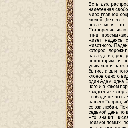
Есть два распрос
наделенная свобод
мира главное сох
людей (без его с 
после меня этот 
Сотворение челов
птиц, пресмыкаю
живет, надеясь 
животного. Паден
которое дорожит
наследство, род, 
неповторим, и н
уникален и важен
бытие, а для тог
клонов одного ви
один Адам, одна Ев
чего и в каком по
каждый из которы
свободу не быть 
нашего Творца, иб
союза любви. Поче
седьмой день поч
Что значит чис
неизменяемых по
выражаемыми числ