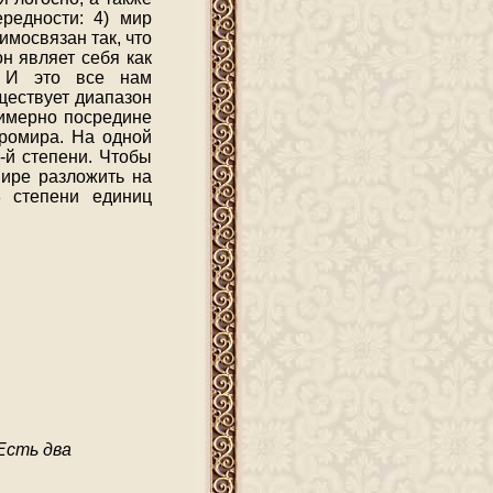
редности: 4) мир
имосвязан так, что
он являет себя как
д. И это все нам
ществует диапазон
римерно посредине
кромира. На одной
-й степени. Чтобы
мире разложить на
 степени единиц
Есть два