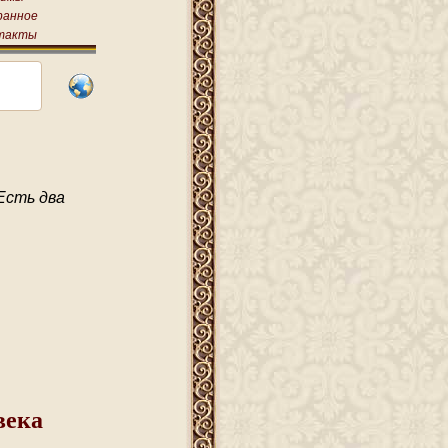
ранное
такты
Есть два
века