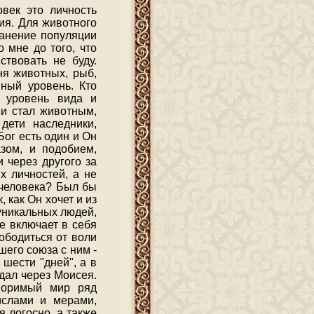
овек это личность
тия. Для животного
ранение популяции
о мне до того, что
ствовать не буду.
ня животных, рыб,
ный уровень. Кто
а уровень вида и
 и стал животным,
дети наследники,
Бог есть один и Он
зом, и подобием,
 через другого за
х личностей, а не
 человека? Был бы
, как Он хочет и из
 уникальных людей,
е включает в себя
ободиться от воли
шего союза с ним -
 шести "дней", а в
дал через Моисея.
воримый мир ряд
ислами и мерами,
 логосно, а также