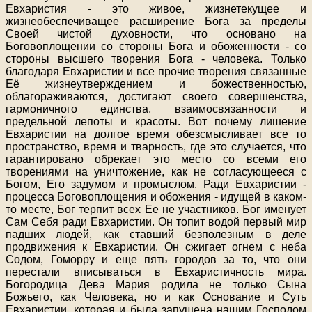
Евхаристия - это живое, жизнетекущее и
жизнеобеспечиващее расширение Бога за пределы
Своей чистой духовности, что основано на
Боговоплощении со стороны Бога и обоженности - со
стороны высшего творения Бога - человека. Только
благодаря Евхаристии и все прочие творения связанные
Её жизнеутверждением и божественностью,
облагораживаются, достигают своего совершенства,
гармоничного единства, взаимосвязанности и
предельной лепоты и красоты. Вот почему лишение
Евхаристии на долгое время обезсмысливает все то
пространство, время и тварность, где это случается, что
гарантировано обрекает это место со всеми его
творениями на уничтожение, как не согласующееся с
Богом, Его задумом и промыслом. Ради Евхаристии -
процесса Боговоплощения и обожения - идущей в каком-
то месте, Бог терпит всех Ее не участников. Бог именует
Сам Себя ради Евхаристии. Он топит водой первый мир
падших людей, как ставший безполезным в деле
продвижения к Евхаристии. Он сжигает огнем с неба
Содом, Гоморру и еще пять городов за то, что они
перестали вписываться в Евхаристичность мира.
Богородица Дева Мария родила не только Сына
Божьего, как Человека, но и как Основание и Суть
Евхаристии, которая и была запущена нашим Господом