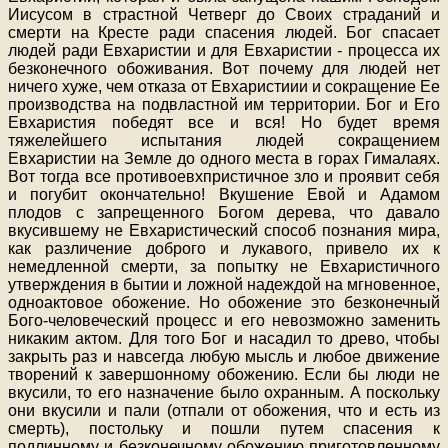
Иисусом в страстной Четверг до Своих страданий и
смерти на Кресте ради спасения людей. Бог спасает
людей ради Евхаристии и для Евхаристии - процесса их
безконечного обоживания. Вот почему для людей нет
ничего хуже, чем отказа от Евхаристиии и сокращение Ее
производства на подвластной им территории. Бог и Его
Евхаристия победят все и вся! Но будет время
тяжелейшего испытания людей сокращением
Евхаристии на Земле до одного места в горах Гималаях.
Вот тогда все противоевхпристичное зло и проявит себя
и погубит окончательно! Вкушение Евой и Адамом
плодов с запрещенного Богом дерева, что давало
вкусившему не Евхаристический способ познания мира,
как различение доброго и лукавого, привело их к
немедленной смерти, за попытку не Евхаристичного
утверждения в бытии и ложной надеждой на мгновенное,
одноактовое обожение. Но обожение это безконечный
Бого-человеческий процесс и его невозможно заменить
никаким актом. Для того Бог и насадил то древо, чтобы
закрыть раз и навсегда любую мысль и любое движение
творений к завершонному обожению. Если бы люди не
вкусили, то его назначение было охранным. А поскольку
они вкусили и пали (отпали от обожения, что и есть из
смерть), постольку и пошли путем спасения к
подлинному и безконечному обожению приготовленному