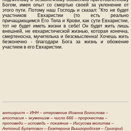
Богом, имея опыт со смертью своей за уклонение от
этого пути. Потому наш Господь и сказал: "Кто не будет
участников Евхаристии (то есть реально
причащающимся Его Тела и Крови, как сути Евхаристии,
тот не будет иметь жизни в себе! Он будет жить лишь
внешней, не евхаристической жизнью, которая конечна,
смертеносна, мучительна и безсмысленна! Хочешь жить
безконечно - благодари Бога за жизнь и обожение
участием в его Евхаристии.
антихрист –
ИНН –
откровение Иоанна Богослова –
апостасия –
экуменизм –
число 666 –
пророчества –
проповеди –
исповедь –
покаяние –
Иисусова молитва –
Антоний Булатович –
Екатерина Вышгородская –
Григорий