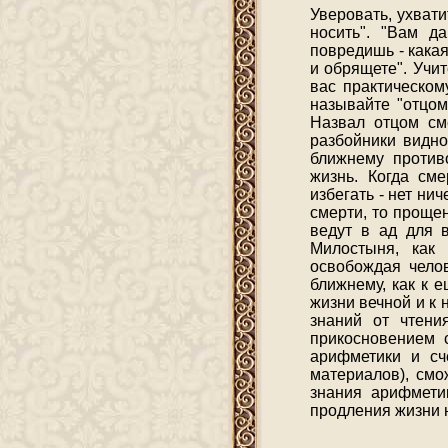
Уверовать, ухвати
носить". "Вам д
повредишь - какая
и обрящете". Учит
вас практическом
называйте "отцом
Назвал отцом см
разбойники видно
ближнему противо
жизнь. Когда см
избегать - нет ни
смерти, то проще
ведут в ад для 
Милостыня, как
освобождая челов
ближнему, как к 
жизни вечной и к
знаний от чтени
прикосновением с
арифметики и сч
материалов), смо
знания арифмети
продления жизни 