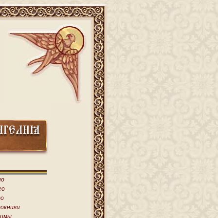
ио
ео
о
окниги
имы