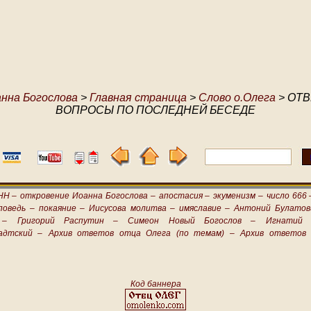
анна Богослова
>
Главная страница
>
Слово о.Олега
> ОТВ
ВОПРОСЫ ПО ПОСЛЕДНЕЙ БЕСЕДЕ
НН –
откровение Иоанна Богослова –
апостасия –
экуменизм –
число 666 
поведь –
покаяние –
Иисусова молитва –
имяславие –
Антоний Булатов
 –
Григорий Распутин –
Симеон Новый Богослов –
Игнатий 
адтский –
Архив ответов отца Олега (по темам) –
Архив ответов 
Код баннера