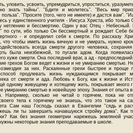
ть, уловить, усвоить, упремудриться, упроститься, уразуме
ано знать тайны". "Бдите и молитесь". "Весь мир при
 польза". "Просите (того, чего не имеете) и дастся вам". "И
есь у единственного учителя - Иисуса Христа, ибо только
у нетлению и бессмертию. Один у вас Отец - Небесный.
" по сути, ибо только Он бессмертный и рождает Себе б
ертного - и определил себя к смерти. По рассказу Хр
, что чтобы иметь жизнь вечную и не умирать, нужно кро
действовать всегда смерти другого человека, сохраня
ерть была неизбежной, то пугали адом. Когда появилас
чего хуже смерти. Она последний враг, а ад - предпоследний.
ние грехов Богом ведет к жизни и не умиранию смертью. 
возмездия за них. Раскаянные грехи быстрее и проще 
 способ продлевать жизнь нуждающимся покрывает мн
ека от смерти и ада. Любовь к Богу, как к жизни и Ист
ещё одному живущему и хотящему жить, покрывает много гр
 не умиранию смертью в новейшую эпоху. Знания от опыта 
я. Например, сколько не читай о горячем, пока не о
воего тела к горячему не знаешь, что это такое на с
ета Сам наш Господь сказал в Евангелии "сядь и расч
жешь ли ты завершить начавшуюся стройку дома". Как 
ки? Как без знания геометрии нарежешь земляной учас
нужны некоторые знания преподаваемые в школе.