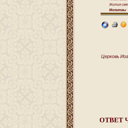
Жития свя
Молитвы
Церковь Ио
ОТВЕТ 