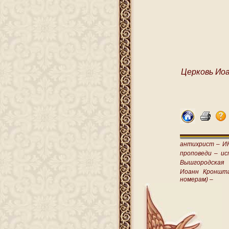
Церковь Ио
антихрист –
И
проповеди –
ис
Вышгородская
Иоанн Кроншт
номерам) –