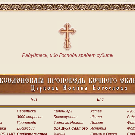
Радуйтесь, ибо Господь грядет судить
Rus
Eng
Переписка
Календарь
Устав
Ауд
3000 вопросов
Богослужения
Школа
Вид
а
Проповеди
Тайна ап.Иоанна
Поэзия
Фот
ика
Дискуссии
Эра Духа Святого
История
Фот
 РПЦ МП
Свидетельства
Иконы
Стихи о.Олега
Стр