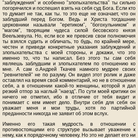
"заблуждения" и особенно "злопыхательства" ты сильно
погорячился и поспешил взять на себя суд Бога. Если кто
то думает не так, как ты. то это еще не означает, что он
заблудший перед Богом. Ведь и Христа тогдашние
церковники называли "еретиком", "богохульником" и
"магом", творящим чудеса силой бесовского князя
Веельзевула. Но, если все же превсив свои полномочия
ты взялся судить и обличать, то будь, по крайней мере,
честен и приведи конкретные указания заблуждений и
злопыхательства с моей стороны, и докажи, что это
именно то, что ты написал. Без этого ты сам себя
являешь заблудшим и злопыхателем по отношению ко
мне. А сам о.Андрей Ткачев намного мудрее своих
"ревнителей" не по разуму. Он видел этот ролик и даже
оставлял на время свой комментарий, но не в отношении
себя, а в отношении какой-то женщины, которой я дал
резкий отпор за наглый "наезд". По сути моей критики он
ничего не отметил, ибо в отличие от тебя видит и
понимает с кем имеет дело. Внутри себя для себя он
уважает меня и мои труды, хотя по партийной
преданности никогда не заявит об этом вслух.
Именно его такая мудрость в отношении с
противостоящими его структуре вызывает уважение к
нему, как к порядочному человеку. Но это не делает его ни