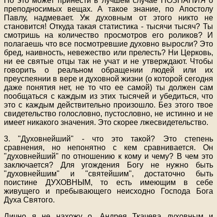
Но это может принести в лучшем случае ПОЗНАНИЯ о
преподносимых вещах. А такое знание, по Апостолу
Павлу, надмевает. Уж духовным от этого никто не
становится! Откуда такая статистика - тысячи тысяч? Ты
смотришь на количество просмотров его роликов? И
полагаешь что все посмотревшие духовно выросли? Это
бред, наивность, невежество или прелесть? Ни Церковь,
ни ее святые отцы так не учат и не утверждают. Чтобы
говорить о реальном обращении людей или их
преуспеянии в вере и духовной жизни (о которой сегодня
даже понятия нет, не то что ее самой) ты должен сам
пообщаться с каждым из этих тысячей и убедиться, что
это с каждым действительно произошло. Без этого твое
свидетельство голословно, пустословно, не истинно и не
имеет никакого значения. Это скорее лжесвидетельство.
3. "Духовнейший" - что это такой? Это степень
сравнения, но непонятно с кем сравнивается. Он
"духовнейший" по отношению к кому и чему? В чем это
заключается? Для угождения Богу не нужно быть
"духовнейшим" и "святейшим", достаточно быть
поистине ДУХОВНЫМ, то есть имеющим в себе
живущего и пребывающего неисходно Господа Бога
Духа Святого.
Лично я не нахожу о. Андрея Ткачева духовным и