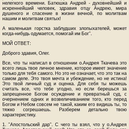
нелегкого времени. Батюшка Андрей - духовнейший и
искреннейший человек, здравия отцу Андрею, мира
душеного и спасение в жизни вечной, по молитвам
нашим и молитвам святых!
А маленькая горстка заблудших злопыхателей, может
когда-нибудь одумается, помогай им Бог".
МОЙ ОТВЕТ:
Доброго здавия, Олег.
Все, что ты написал в отношении о.Андрея Ткачева это
всего лишь твое личное мнение, которое имеет значение
только для тебя самого. Но это не означает, что это так на
самом деле. Это твоя мечта и убеждение, но не истина!
Это твой личный суд и оценка. Для себя ты можешь
считать все, что тебе угодно, но если берешься за
запрещенное Богом осуждение и превратный суд, с
очернением одних и возвеличиванием того, кто перед
Богом и Небом совсем не такой, каким его видишь ты, то
тяжко согрешаешь. Разберем детально твою
характеристику.
1. "Апостольский дар". С чего ты взял, что у о.Андрея