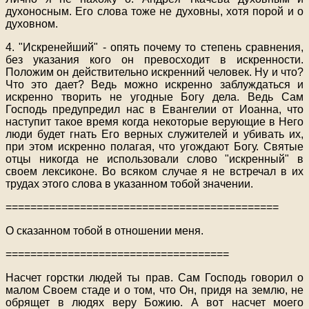
духоносным. Его слова тоже не духовны, хотя порой и о
духовном.
4. "Искренейший" - опять почему то степень сравнения,
без указания кого он превосходит в искренности.
Положим он действительно искренний человек. Ну и что?
Что это дает? Ведь можно искренно заблуждаться и
искренно творить не угодные Богу дела. Ведь Сам
Господь предупредил нас в Евангелии от Иоанна, что
наступит такое время когда некоторые верующие в Него
люди будет гнать Его верных служителей и убивать их,
при этом искренно полагая, что угождают Богу. Святые
отцы никогда не использовали слово "искренный" в
своем лексиконе. Во всяком случае я не встречал в их
трудах этого слова в указанном тобой значении.
============================================
О сказанном тобой в отношении меня.
====================================
Насчет горстки людей ты прав. Сам Господь говорил о
малом Своем стаде и о том, что Он, придя на землю, не
обрящет в людях веру Божию. А вот насчет моего