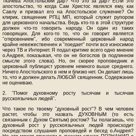
Ткачева Апостольский дар? Что это за дар? Если это
апостольство, то когда Сам Христос являлся ему, как
Савлу и призвал его на Апостольское служение? Он
клирик, священник РПЦ МП, который служит рупором
для церковного начальства. Ведь кто-то в этой структуре
должен что-то говорить народу. Он один из таких
говорящих. Для кого-то то, что он говорит является
"откровением", ибо современный церковный народ
крайне невежественнен и "поедает" почти все износимое
через ТВ и Интернет. Я подал критике всего одно мнение
о.Андрея, показывая, что он не богослов (в подлинном
смысле этого слова). Но, он скорее проповедник и
церковный публицист уровнем немного выше среднего.
Ничего Апостольского в нем и близко нет. Он делает лишь
то, что и должен делать ЛЮБОЙ священник. Содержание
не оцениваю.
2. "Помог духовному росту тысячам и тысячам
русскоязычных людей".
Что такое по твоему "духовный рост"? В чем человек
растет, чтобы это назвать ДУХОВНЫМ (то есть
связанным с Духом Святым) ростом? Ты полагаешь, что
духовный рост у русскоязычных людей происходит
посредством слушания проповедей и бесед о.Андрея?