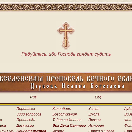
Радуйтесь, ибо Господь грядет судить
Rus
Eng
Переписка
Календарь
Устав
Ауд
3000 вопросов
Богослужения
Школа
Вид
а
Проповеди
Тайна ап.Иоанна
Поэзия
Фот
ика
Дискуссии
Эра Духа Святого
История
Фот
 РПЦ МП
Свидетельства
Иконы
Стихи о.Олега
Стр