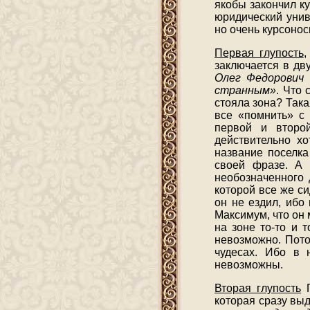
якобы закончил к
юридический унив
но очень курсонос
Первая глупость
,
заключается в дв
Олег Федорович 
странным»
. Что 
стояла зона? Така
все «помнить» с
первой и второ
действительно х
название поселка
своей фразе. А 
необозначенного 
которой все же с
он не ездил, ибо
Максимум, что он 
на зоне то-то и 
невозможно. Пото
чудесах. Ибо в 
невозможны.
Вторая глупость
П
которая сразу выд