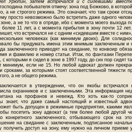
идел Урюпин, затем встречался и с сидевшими вмест
осподина побывателя отмечу: зона под Божково, в которой
о, а не строгого режима. Это означает, что там сроки отс
чему просто невозможно было встретить даже одного челове
зоне, а не то что в отряде, ибо с момента моего выхода 
 более 11 лет, а с момента прибытия в зону почти 12 лет
ишет, что встречался не с одним «сидевшим вместе с ним»
 нескольких человеках (как минимум двоих). Для солидно
овало бы придумать имена этим мнимым заключенным и с
огда заключенного приводят на свидание, то конвоир обяза
 имя и фамилию и номер статьи. Итак, по фантазии Перепе
 с которыми я сидел в зоне в 1997 году, до сих пор сидят т
т минимум, если не 15. Но любой адвокат должен прекра
ми сроками, за которыми стоят соответственной тяжести п
огого, а не общего режима.
аключается в утверждении, что он якобы встречался 
числа охранников и с заключенными. Эта информация н
читана на профанов и невежд. Кто хоть как-то сопри
ы знает, что даже самый настоящий и известный адвок
ожет быть допущен в режимные предприятия, какими яв
чтобы посетить зону адвокат (а тем более любой другой ч
ло конкретного заключенного, отбывающего срок на это
шение на свидание с заключенным, подписанное началь
у получить доступ на зону, ему нужно на личном приеме 