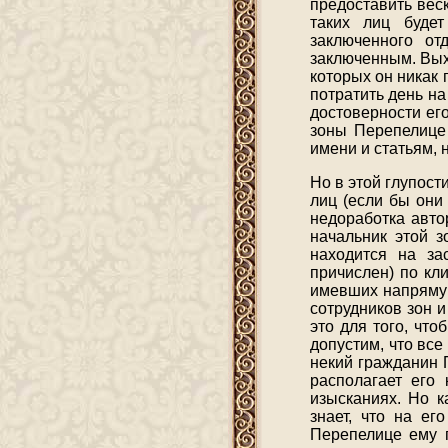
предоставить веск
таких лиц буде
заключенного о
заключенным. Вых
которых он никак
потратить день на
достоверности ег
зоны Перепелице
имени и статьям, 
Но в этой глупост
лиц (если бы они
недоработка авто
начальник этой з
находится на за
причислен) по кл
имевших напрямую
сотрудников зон и
это для того, что
допустим, что все
некий гражданин 
располагает его 
изысканиях. Но к
знает, что на е
Перепелице ему п