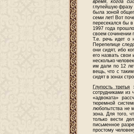
время, когда с
глупейшую фразу г
была зоной общег
семи лет! Вот по
пересекался бы в 
1997 года прошло
своем сочинении п
Т.е. речь идет о
Перепелице след
они сидят, ибо к
его назвать свои
несколько человек,
им дали по 12 ле
вещь, что с таки
сидят в зонах стр
Глупость третья
з
сотрудниками из 
«адвоката» расс
тюремной систем
любопытства не м
зона. Для того, 
только вести де
письменное разре
простому человек