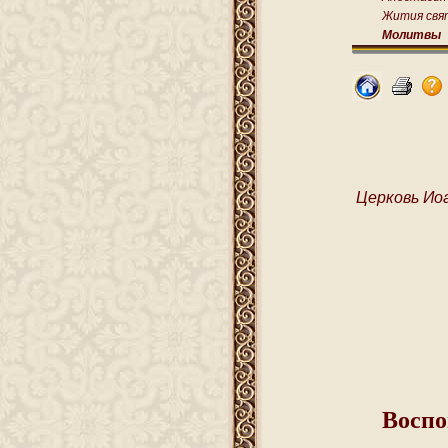
Жития свя
Молитвы
Церковь Ио
Воспо