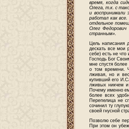
время, когда си
Олега, т.к. с та
и воспринимали э
работал как все.
отдельное помещ
Олег Федорович 
странным».
Цель написания д
дескать все мои 
себе) есть не чт
Господь Бог Свои
мне спустя более 
о том времени. 
лживая, но и вес
купивший его И.С
лживых никчем и 
Почему именно ем
более всех удобн
Перепелица не сп
сочинил ту глупу
своей гнусной стр
Позволю себе пер
При этом он убеж