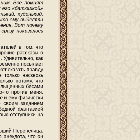
 ним. Все помнят
ли его «батюшкой»
нький, худенький,
 что ему выделяли
ения. Вот почему
сразу показалось
ателей в том, что
прочие рассказы о
 Удивительно, как
временно посылает
жет сказать правду
 только насквозь
олько потому, что
больщенных бесами
о-то против меня.
е и ему физически
со своим заданием
 бедной фантазией
вью отступники на
евший Перепелица.
 анекдота, что он