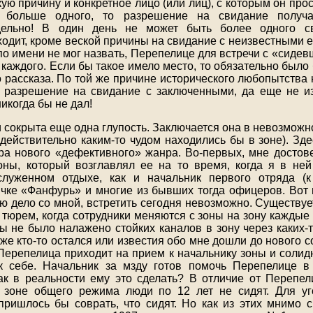
ую причину и конкретное лицо (или лиц), с которым он про
т больше одного, то разрешение на свидание получа
тдельно! В один день не может быть более одного с
одит, кроме веской причины на свидание с неизвестными 
 по имени не мог назвать, Перепелице для встречи с «сиде
 каждого. Если бы такое имело место, то обязательно было
о рассказа. По той же причине исторического любопытства 
 разрешение на свидание с заключенными, да еще не и
никогда бы не дал!
и сокрыта еще одна глупость. Заключается она в невозмож
 действительно каким-то чудом находились бы в зоне). Зд
ра нового «дефективного» жанра. Во-первых, мне достове
оны, который возглавлял ее на то время, когда я в не
служенном отдыхе, как и начальник первого отряда (
ичке «Фанфурь» и многие из бывших тогда офицеров. Вот
 дело со мной, встретить сегодня невозможно. Существуе
 тюрем, когда сотрудники меняются с зоны на зону каждые 
бы не было налажено стойких каналов в зону через каких-
 же кто-то остался или известия обо мне дошли до нового с
Перепелица приходит на прием к начальнику зоны и сол
к себе. Начальник за мзду готов помочь Перепелице в
ак в реальности ему это сделать? В отличие от Перепе
го зоне общего режима люди по 12 лет не сидят. Для у
ришлось бы соврать, что сидят. Но как из этих мнимо 