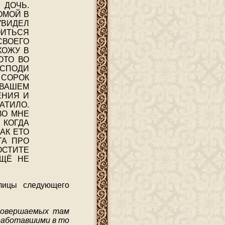
ДОЧЬ.
ОМОЙ В
УВИДЕЛ
ОИТЬСЯ
ОЕГО
ХОЖУ В
ОТО ВО
ОСПОДИ
 СОРОК
 ВАШЕМ
ЕНИЯ И
АТИЛО.
ВО МНЕ
 КОГДА
АК ЕТО
ГА ПРО
ОСТИТЕ
ЕЩЁ НЕ
лицы следующего
 совершаемых там
 работавшими в то