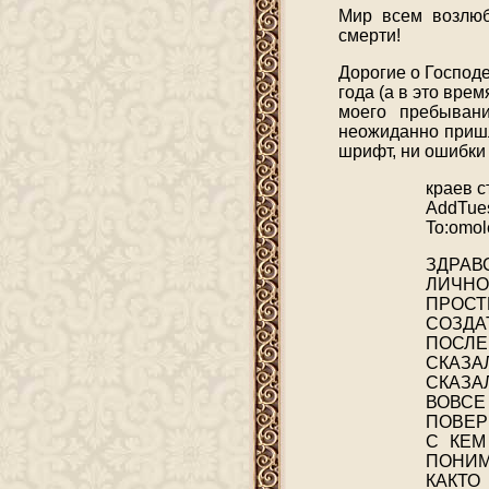
Мир всем возлю
смерти!
Дорогие о Господе
года (а в это вре
моего пребыван
неожиданно пришл
шрифт, ни ошибки 
краев с
AddTues
To:omo
ЗДРАВ
ЛИЧНО
ПРОСТ
СОЗДА
ПОСЛЕ
СКАЗА
СКАЗА
ВОВСЕ
ПОВЕР
С КЕМ
ПОНИМ
КАКТ