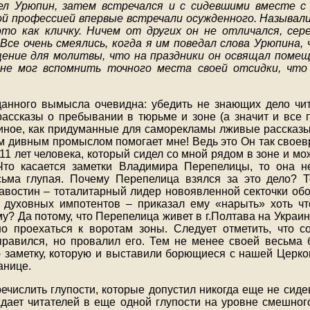
дел Урюпин, затем встречался и с сидевшими вместе с
кой профессией впервые встречали осужденного. Называ
то как кличку. Ничем от других он не отличался, сере
 Все очень смеялись, когда я им поведал слова Урюпина,
ение для молитвы, что на праздники он освящал помещ
не мог вспомнить точного места своей отсидки, что 
анного вымысла очевидна: убедить не знающих дело чит
рассказы о пребывании в тюрьме и зоне (а значит и все 
о иное, как придуманные для саморекламы лживые рассказы.
м дивным промыслом помогает мне! Ведь это Он так свое
11 лет человека, который сидел со мной рядом в зоне и мо
Что касается заметки Владимира Перепелицы, то она не
ьма глупая. Почему Перепелица взялся за это дело? Т
авостин – тоталитарный лидер новоявленной секточки о
духовных импотентов – приказал ему «нарыть» хоть чт
у? Да потому, что Перепелица живет в г.Полтава на Украин
о проехаться к воротам зоны. Следует отметить, что 
равился, но провалил его. Тем не менее своей весьма
ю заметку, которую и выставили борющиеся с нашей Церко
анице.
ечислить глупости, которые допустил никогда еще не сид
дает читателей в еще одной глупости на уровне смешного