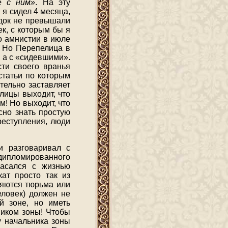
е с ним»
. На эту
 я сидел 4 месяца,
идок не превышали
к, с которым бы я
по амнистии в июле
. Но Перепелица в
, а с «сидевшими».
сти своего вранья
татьи по которым
тельно заставляет
лицы выходит, что
ам! Но выходит, что
сно знать простую
реступления, люди
и разговаривал с
едипломированного
касался с жизнью
ат просто так из
ляются тюрьма или
еловек) должен не
й зоне, но иметь
ником зоны! Чтобы
у начальника зоны