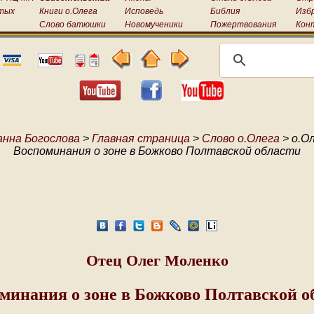
тых
Книги о.Олега
Исповедь
Библия
Изб
Слово батюшки
Новомученики
Пожертвования
Кон
анна Богослова
>
Главная страница
>
Слово о.Олега
> о.О
Воспоминания о зоне в Божково Полтавской области
Отец Олег Моленко
минания о зоне в Божково Полтавской о