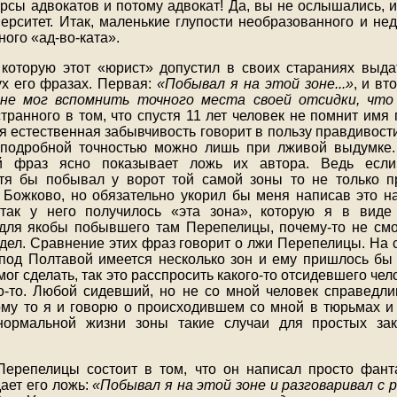
урсы адвокатов и потому адвокат! Да, вы не ослышались, и
ерситет. Итак, маленькие глупости необразованного и не
ного «ад-во-ката».
 которую этот «юрист» допустил в своих стараниях выд
ух его фразах. Первая:
«Побывал я на этой зоне...»
, и вт
не мог вспомнить точного места своей отсидки, что 
странного в том, что спустя 11 лет человек не помнит имя 
я естественная забывчивость говорит в пользу правдивости
 подробной точностью можно лишь при лживой выдумке.
й фраз ясно показывает ложь их автора. Ведь есл
отя бы побывал у ворот той самой зоны то не только п
 Божково, но обязательно укорил бы меня написав это н
так у него получилось «эта зона», которую я в виде 
для якобы побывшего там Перепелицы, почему-то не смо
идел. Сравнение этих фраз говорит о лжи Перепелицы. На 
 под Полтавой имеется несколько зон и ему пришлось бы 
мог сделать, так это расспросить какого-то отсидевшего че
то-то. Любой сидевший, но не со мной человек справедлив
му то я и говорю о происходившем со мной в тюрьмах и 
нормальной жизни зоны такие случаи для простых за
ерепелицы состоит в том, что он написал просто фанта
ает его ложь:
«Побывал я на этой зоне и разговаривал с