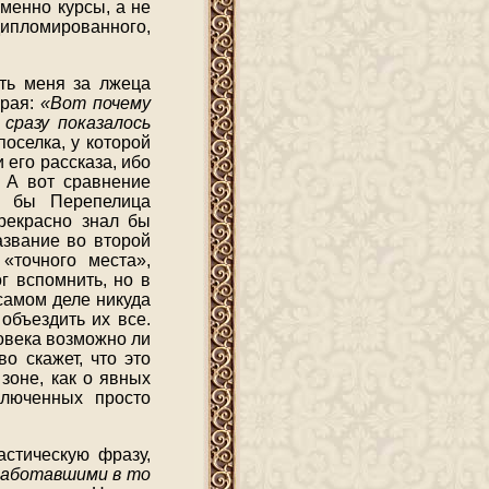
менно курсы, а не
дипломированного,
ать меня за лжеца
орая:
«Вот почему
сразу показалось
поселка, у которой
 его рассказа, ибо
 А вот сравнение
и бы Перепелица
рекрасно знал бы
азвание во второй
«точного места»,
г вспомнить, но в
самом деле никуда
объездить их все.
ловека возможно ли
о скажет, что это
зоне, как о явных
ключенных просто
стическую фразу,
 работавшими в то