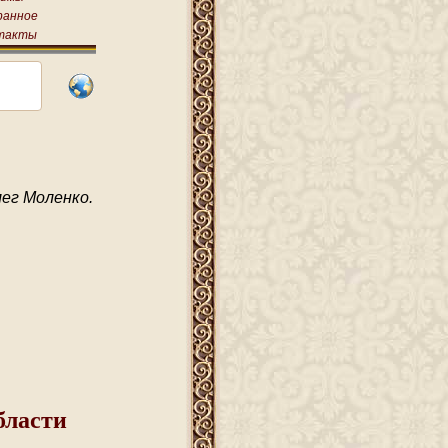
ранное
такты
лег Моленко.
бласти