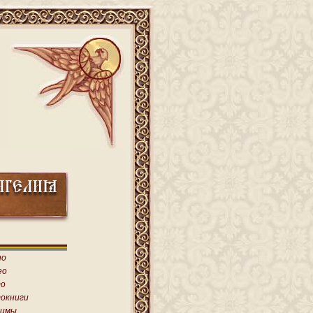
ио
ео
о
окниги
имы