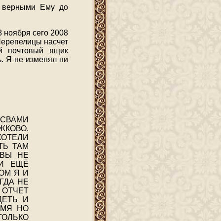
 верными Ему до
8 ноября сего 2008
 Перепелицы насчет
й почтовый ящик
. Я не изменял ни
 СВАМИ
ЖКОВО.
ХОТЕЛИ
ТЬ ТАМ
 ВЫ НЕ
 И ЕЩЁ
ОМ Я И
ГДА НЕ
 ОТЧЕТ
ДЕТЬ И
ЕМЯ НО
ОЛЬКО