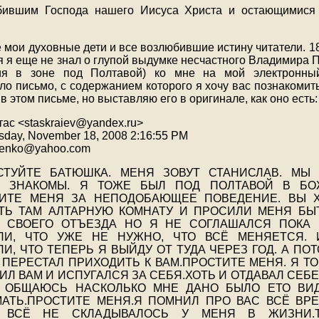
бившим Господа нашего Иисуса Христа и остающимися
 мои духовные дети и все возлюбившие истину читатели. 1
мя я еще не знал о глупой выдумке несчастного Владимира
ия в зоне под Полтавой) ко мне на мой электронны
о письмо, с содержанием которого я хочу вас познакомить
в этом письме, но выставляю его в оригинале, как оно есть:
тас <staskraiev@yandex.ru>
day, November 18, 2008 2:16:55 PM
lenko@yahoo.com
СТУЙТЕ БАТЮШКА. МЕНЯ ЗОВУТ СТАНИСЛАВ. МЫ
 ЗНАКОМЫ. Я ТОЖЕ БЫЛ ПОД ПОЛТАВОЙ В БО
ИТЕ МЕНЯ ЗА НЕПОДОБАЮЩЕЕ ПОВЕДЕНИЕ. ВЫ 
ТЬ ТАМ АЛТАРНУЮ КОМНАТУ И ПРОСИЛИ МЕНЯ БЫ
 СВОЕГО ОТЪЕЗДА НО Я НЕ СОГЛАШАЛСЯ ПОКА
ЛИ, ЧТО УЖЕ НЕ НУЖНО, ЧТО ВСЁ МЕНЯЕТСЯ.
ЛИ, ЧТО ТЕПЕРЬ Я ВЫЙДУ ОТ ТУДА ЧЕРЕЗ ГОД. А ПОТ
 ПЕРЕСТАЛ ПРИХОДИТЬ К ВАМ.ПРОСТИТЕ МЕНЯ. Я ТО
ИЛ ВАМ И ИСПУГАЛСЯ ЗА СЕБЯ.ХОТЬ И ОТДАВАЛ СЕБЕ
 ОБЩАЮСЬ НАСКОЛЬКО МНЕ ДАНО БЫЛО ЕТО ВИ
АТЬ.ПРОСТИТЕ МЕНЯ.Я ПОМНИЛ ПРО ВАС ВСЁ ВР
О ВСЁ НЕ СКЛАДЫВАЛОСЬ У МЕНЯ В ЖИЗНИ.Т