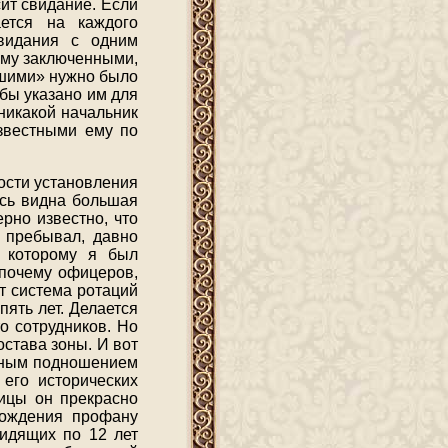
сит свидание. Если
ется на каждого
видания с одним
ему заключенными,
вшими» нужно было
 бы указано им для
никакой начальник
звестными ему по
ности установления
есь видна большая
рно известно, что
й пребывал, давно
к которому я был
 почему офицеров,
т система ротаций
пять лет. Делается
то сотрудников. Но
остава зоны. И вот
идным подношением
 его исторических
лицы он прекрасно
гождения профану
сидящих по 12 лет