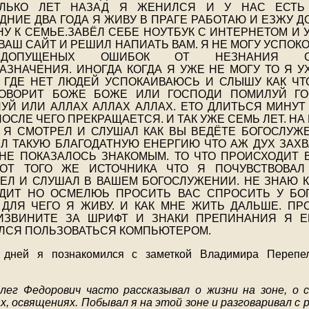
ОЛЬКО ЛЕТ НАЗАД Я ЖЕНИЛСЯ И У НАС ЕСТЬ 
ДНИЕ ДВА ГОДА Я ЖИВУ В ПРАГЕ РАБОТАЮ И ЕЗЖУ Д
НУ К СЕМЬЕ.ЗАВЁЛ СЕБЕ НОУТБУК С ИНТЕРНЕТОМ И 
 ВАШ САЙТ И РЕШИЛ НАПИАТЬ ВАМ. Я НЕ МОГУ УСПОК
ДОПУЩЕНЫХ ОШИБОК ОТ НЕЗНАНИЯ СВ
АЗНАЧЕНИЯ. ИНОГДА КОГДА Я УЖЕ НЕ МОГУ ТО Я У
 ГДЕ НЕТ ЛЮДЕЙ УСПОКАИВАЮСЬ И СЛЫШУ КАК ЧТ
ОВОРИТ БОЖЕ БОЖЕ ИЛИ ГОСПОДИ ПОМИЛУЙ Г
УЙ ИЛИ АЛЛАХ АЛЛАХ АЛЛАХ. ЕТО ДЛИТЬСЯ МИНУТ
ПОСЛЕ ЧЕГО ПРЕКРАЩАЕТСЯ. И ТАК УЖЕ СЕМЬ ЛЕТ. НА
 Я СМОТРЕЛ И СЛУШАЛ КАК ВЫ ВЕДЁТЕ БОГОСЛУЖ
Л ТАКУЮ БЛАГОДАТНУЮ ЕНЕРГИЮ ЧТО АЖ ДУХ ЗАХВ
НЕ ПОКАЗАЛОСЬ ЗНАКОМЫМ. ТО ЧТО ПРОИСХОДИТ 
ОТ ТОГО ЖЕ ИСТОЧНИКА ЧТО Я ПОЧУВСТВОВАЛ
ЕЛ И СЛУШАЛ В ВАШЕМ БОГОСЛУЖЕНИИ. НЕ ЗНАЮ К
ДИТ НО ОСМЕЛЮЬ ПРОСИТЬ ВАС СПРОСИТЬ У БО
 ДЛЯ ЧЕГО Я ЖИВУ. И КАК МНЕ ЖИТЬ ДАЛЬШЕ. ПР
ИЗВИНИТЕ ЗА ШРИФТ И ЗНАКИ ПРЕПИНАНИЯ Я 
ЛСЯ ПОЛЬЗОВАТЬСЯ КОМПЬЮТЕРОМ.
о дней я познакомился с заметкой Владимира Перепе
лег Федорович часто рассказывал о жизни на зоне, о
ях, освящениях. Побывал я на этой зоне и разговаривал с