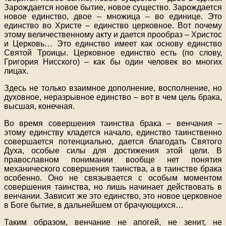
Зарождается новое бытие, новое существо. Зарождается
новое единство, двое – множица – во единице. Это
единство во Христе – единство церковное. Вот почему
этому величественному акту и дается прообраз – Христос
и Церковь… Это единство имеет как основу единство
Святой Троицы. Церковное единство есть (по слову,
Григория Нисского) – как бы один человек во многих
лицах.
Здесь не только взаимное дополнение, восполнение, но
духовное, неразрывное единство – вот в чем цель брака,
высшая, конечная.
Во время совершения таинства брака – венчания –
этому единству кладется начало, единство таинственно
совершается потенциально, дается благодать Святого
Духа, особые силы для достижения этой цели. В
православном понимании вообще нет понятия
механического совершения таинства, а в таинстве брака
особенно. Оно не связывается с особым моментом
совершения таинства, но лишь начинает действовать в
венчании. Зависит же это единство, это новое церковное
в Боге бытие, в дальнейшем от брачующихся…
Таким образом, венчание не апогей, не зенит, не