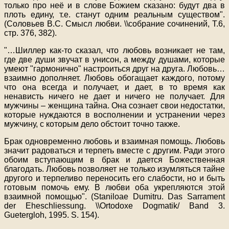
только про неё и в слове Божием сказано: будут два в
плоть едину, т.е. станут одним реальным существом".
(Соловьев В.С. Смысл любви. \\собрание сочинений, Т.6,
стр. 376, 382).
"…Шиллер как-то сказал, что любовь возникает не там,
где две души звучат в унисон, а между душами, которые
умеют "гармонично" настроиться друг на друга. Любовь…
взаимно дополняет. Любовь обогащает каждого, потому
что она всегда и получает, и дает, в то время как
ненависть ничего не дает и ничего не получает. Для
мужчины – женщина тайна. Она сознает свои недостатки,
которые нуждаются в восполнении и устранении через
мужчину, с которым дело обстоит точно также.
Брак одновременно любовь и взаимная помощь. Любовь
значит радоваться и терпеть вместе с другим. Ради этого
обоим вступающим в брак и дается Божественная
благодать. Любовь позволяет не только изумляться тайне
другого и терпеливо переносить его слабости, но и быть
готовым помочь ему. В любви оба укрепляются этой
взаимной помощью". (Staniloae Dumitru. Das Sarrament
der Eheschliessung. \\Ortodoxe Dogmatik/ Band 3.
Guetergloh, 1995. S. 154).