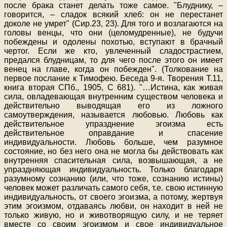
после брака станет делать тоже самое. "Блуднику, –
говорится, – сладок всякий хлеб: он не перестанет
доколе не умрет" (Сир.23, 23). Для того и возлагаются на
головы венцы, что они (целомудренные), не будучи
побеждены и одолены похотью, вступают в брачный
чертог. Если же кто, увлеченный сладострастием,
предался блудницам, то для чего после этого он имеет
венец на главе, когда он побежден". (Толкование на
первое послание к Тимофею. Беседа 9-я. Творения Т.11,
книга вторая СПб., 1905, С 681). "…Истина, как живая
сила, овладевающая внутренним существом человека и
действительно выводящая его из ложного
самоутверждения, называется любовью. Любовь как
действительное упразднение эгоизма есть
действительное оправдание и спасение
индивидуальности. Любовь больше, чем разумное
состояние, но без него она не могла бы действовать как
внутренняя спасительная сила, возвышающая, а не
упраздняющая индивидуальность. Только благодаря
разумному сознанию (или, что тоже, сознанию истины)
человек может различать самого себя, т.е. свою истинную
индивидуальность, от своего эгоизма, а потому, жертвуя
этим эгоизмом, отдаваясь любви, он находит в ней не
только живую, но и животворящую силу, и не теряет
вместе со своим эгоизмом и свое индивидуальное