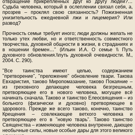
отвращение прикрепленных друг ко другу людей?…
Судьба человека, который в ослеплении связал себя, а,
прозрев – проклял свою связанность? Пожизненная
унизительность ежедневной лжи и лицемерия? Или
развод?
Прочность семьи требует иного; люди должны желать не
только утех любви, но и ответственность совместного
творчества, духовной общности в жизни, в страданиях и
в ношении бремен…" (Ильин И.А. О семье \\ Путь
духовного обновления.\\путь духовной очевидности. М.,
2004. С. 290).
"Все таинства имеют целью, содержанием
"претворение", "преложение" обновление твари. Такова
Евхаристия, таково Миропомазание, таково Покаяние –
из греховного делающее человека безгрешным,
претворяющее его в нового человека, могущее всё
начинать сначала. Таково и таинство Елеосвящения – из
больного (физически и духовно) претворяющее в
здорового. Прежде же всего таково, конечно, таинство
Крещения – совлекающее ветхого человека и
претворяющее его в "новую тварь". Таково таинство
Священства – изменяющее человека внутренне, дающее
необычные силы, новые особые дары для этого великого