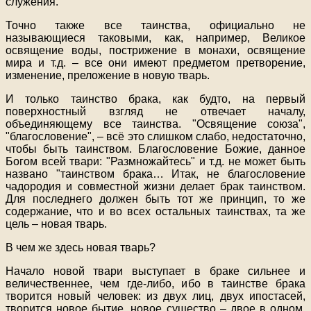
служения.
Точно также все таинства, официально не
называющиеся таковыми, как, например, Великое
освящение воды, пострижение в монахи, освящение
мира и т.д. – все они имеют предметом претворение,
изменение, преложение в новую тварь.
И только таинство брака, как будто, на первый
поверхностный взгляд не отвечает началу,
объединяющему все таинства. "Освящение союза",
"благословение", – всё это слишком слабо, недостаточно,
чтобы быть таинством. Благословение Божие, данное
Богом всей твари: "Размножайтесь" и т.д. не может быть
названо "таинством брака… Итак, не благословение
чадородия и совместной жизни делает брак таинством.
Для последнего должен быть тот же принцип, то же
содержание, что и во всех остальных таинствах, та же
цель – новая тварь.
В чем же здесь новая тварь?
Начало новой твари выступает в браке сильнее и
величественнее, чем где-либо, ибо в таинстве брака
творится новый человек: из двух лиц, двух ипостасей,
творится новое бытие, новое существо – двое в одном.