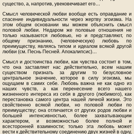
существо, а, напротив, увековечивает его…
Смысл человеческой любви вообще есть оправдание и
спасение индивидуальности через жертву эгоизма. На
этом общем основании мы можем объяснить смысл
половой любви. Недаром же половые отношения не
только называются любовью, но и представляют, по
общему признанию, (человеческую) любовь по
преимуществу, являясь типом и идеалом всякой другой
любви (см. Песнь Песней. Апокалипсис)…
Смысл и достоинства любви, как чувства состоит в том,
что она заставляет нас действительно, всем нашим
существом признать за другим то безусловное
центральное значение, которое в силу эгоизма, мы
ощущаем в самих себе. Любовь важна не как одно из
наших чувств, а как перенесение всего нашего
жизненного интереса из себя в другого (любимого), как
перестановка самого центра нашей личной жизни. Это
свойственно всякой любви, но половой любви по
преимуществу; она отличается от других родов любви и
большей интенсивностью, более захватывающим
характером, и возможностью более полной и
всесторонней взаимности; только эта любовь может
вести к действительному соединению двух жизней в одну,