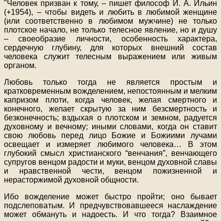
"Человек призван к тому, – пишет философ И. А. Ильин
(+1954), – чтобы видеть и любить в любимой женщине
(или соответственно в любимом мужчине) не только
плотское начало, не только телесное явление, но и душу
– своеобразие личности, особенность характера,
сердечную глубину, для которых внешний состав
человека служит телесным выражением или живым
органом.
Любовь только тогда не является простым и
кратковременным вожделением, непостоянным и мелким
капризом плоти, когда человек, желая смертного и
конечного, желает скрытую за ним безсмертность и
безконечность; вздыхая о плотском и земном, радуется
духовному и вечному; иными словами, когда он ставит
свою любовь перед лицо Божие и Божиими лучами
освещает и измеряет любимого человека… В этом
глубокий смысл христианского “венчания”, венчающего
супругов венцом радости и муки, венцом духовной славы
и нравственной чести, венцом пожизненной и
нерасторжимой духовной общности.
Ибо вожделение может быстро пройти; оно бывает
подслеповатым. И предчувствовавшееся наслаждение
может обмануть и надоесть. И что тогда? Взаимное