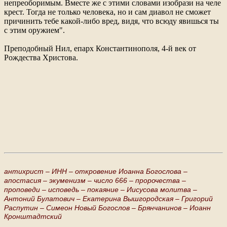
непреоборимым. Вместе же с этими словами изобрази на челе
крест. Тогда не только человека, но и сам диавол не сможет
причинить тебе какой-либо вред, видя, что всюду явишься ты
с этим оружием".
Преподобный Нил, епарх Константинополя, 4-й век от
Рождества Христова.
антихрист –
ИНН –
откровение Иоанна Богослова –
апостасия –
экуменизм –
число 666 –
пророчества –
проповеди –
исповедь –
покаяние –
Иисусова молитва –
Антоний Булатович –
Екатерина Вышгородская –
Григорий
Распутин –
Симеон Новый Богослов –
Брянчанинов –
Иоанн
Кронштадтский