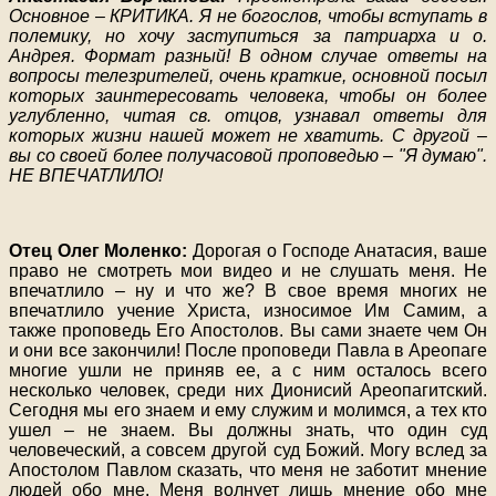
Основное – КРИТИКА. Я не богослов, чтобы вступать в
полемику, но хочу заступиться за патриарха и о.
Андрея. Формат разный! В одном случае ответы на
вопросы телезрителей, очень краткие, основной посыл
которых заинтересовать человека, чтобы он более
углубленно, читая св. отцов, узнавал ответы для
которых жизни нашей может не хватить. С другой –
вы со своей более получасовой проповедью – "Я думаю".
НЕ ВПЕЧАТЛИЛО!
Отец Олег Моленко:
Дорогая о Господе Анатасия, ваше
право не смотреть мои видео и не слушать меня. Не
впечатлило – ну и что же? В свое время многих не
впечатлило учение Христа, износимое Им Самим, а
также проповедь Его Апостолов. Вы сами знаете чем Он
и они все закончили! После проповеди Павла в Ареопаге
многие ушли не приняв ее, а с ним осталось всего
несколько человек, среди них Дионисий Ареопагитский.
Сегодня мы его знаем и ему служим и молимся, а тех кто
ушел – не знаем. Вы должны знать, что один суд
человеческий, а совсем другой суд Божий. Могу вслед за
Апостолом Павлом сказать, что меня не заботит мнение
людей обо мне. Меня волнует лишь мнение обо мне