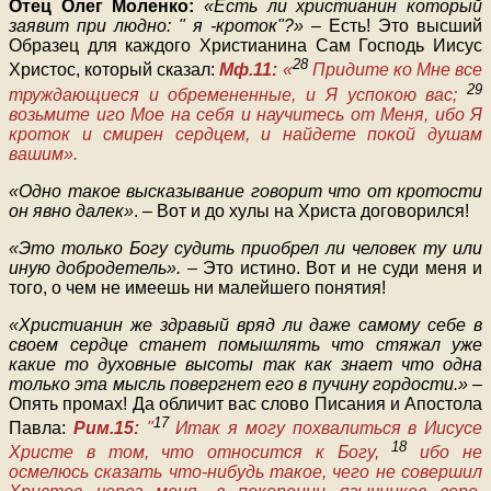
Отец Олег Моленко:
«Есть ли христианин который
заявит при людно: " я -кроток"?»
– Есть! Это высший
Образец для каждого Христианина Сам Господь Иисус
28
Христос, который сказал:
Мф.11:
«
Придите ко Мне все
29
труждающиеся и обремененные, и Я успокою вас;
возьмите иго Мое на себя и научитесь от Меня, ибо Я
кроток и смирен сердцем, и найдете покой душам
вашим».
«Одно такое высказывание говорит что от кротости
он явно далек»
. – Вот и до хулы на Христа договорился!
«Это только Богу судить приобрел ли человек ту или
иную добродетель».
– Это истино. Вот и не суди меня и
того, о чем не имеешь ни малейшего понятия!
«Христианин же здравый вряд ли даже самому себе в
своем сердце станет помышлять что стяжал уже
какие то духовные высоты так как знает что одна
только эта мысль повергнет его в пучину гордости.»
–
Опять промах! Да обличит вас слово Писания и Апостола
17
Павла:
Рим.15:
"
Итак я могу похвалиться в Иисусе
18
Христе в том, что относится к Богу,
ибо не
осмелюсь сказать что-нибудь такое, чего не совершил