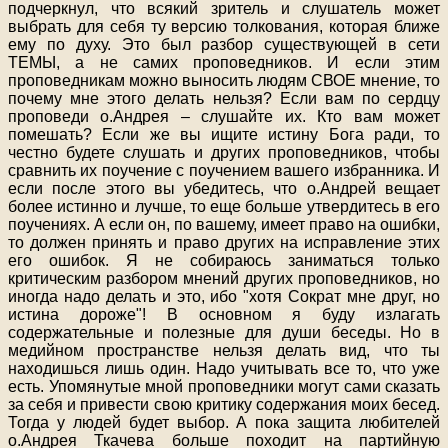
подчеркнул, что всякий зритель и слушатель может
выбрать для себя ту версию толкования, которая ближе
ему по духу. Это был разбор существующей в сети
ТЕМЫ, а не самих проповедников. И если этим
проповедникам можно выносить людям СВОЕ мнение, то
почему мне этого делать нельзя? Если вам по сердцу
проповеди о.Андрея – слушайте их. Кто вам может
помешать? Если же вы ищите истину Бога ради, то
честно будете слушать и других проповедников, чтобы
сравнить их поучение с поучением вашего избранника. И
если после этого вы убедитесь, что о.Андрей вещает
более истинно и лучше, то еще больше утвердитесь в его
поучениях. А если он, по вашему, имеет право на ошибки,
то должен принять и право других на исправление этих
его ошибок. Я не собираюсь заниматься только
критическим разбором мнений других проповедников, но
иногда надо делать и это, ибо "хотя Сократ мне друг, но
истина дороже"! В основном я буду излагать
содержательные и полезные для души беседы. Но в
медийном пространстве нельзя делать вид, что ты
находишься лишь один. Надо учитывать все то, что уже
есть. Упомянутые мной проповедники могут сами сказать
за себя и привести свою критику содержания моих бесед.
Тогда у людей будет выбор. А пока защита любителей
о.Андрея Ткачева больше походит на партийную