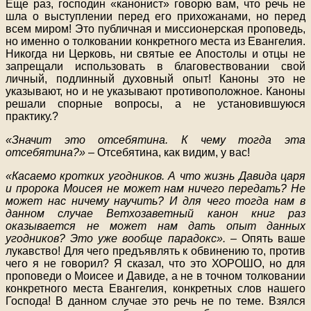
Еще раз, господин «канонист» говорю вам, что речь не
шла о выступлении перед его прихожанами, но перед
всем миром! Это публичная и миссионерская проповедь,
но именно о толковании конкретного места из Евангелия.
Никогда ни Церковь, ни святые ее Апостолы и отцы не
запрещали использовать в благовествовании свой
личный, подлинный духовный опыт! Каноны это не
указывают, но и не указывают противоположное. Каноны
решали спорные вопросы, а не установившуюся
практику.?
«Значит это отсебятина. К чему тогда эта
отсебятина?»
– Отсебятина, как видим, у вас!
«Касаемо кротких угодников. А что жизнь Давида царя
и пророка Моисея не может нам ничего передать? Не
может нас ничему научить? И для чего тогда нам в
данном случае Ветхозаветный канон книг раз
оказывается не может нам дать опыт данных
угодников? Это уже вообще парадокс».
– Опять ваше
лукавство! Для чего предъявлять к обвинению то, против
чего я не говорил? Я сказал, что это ХОРОШО, но для
проповеди о Моисее и Давиде, а не в точном толковании
конкретного места Евангелия, конкретных слов нашего
Господа! В данном случае это речь не по теме. Взялся