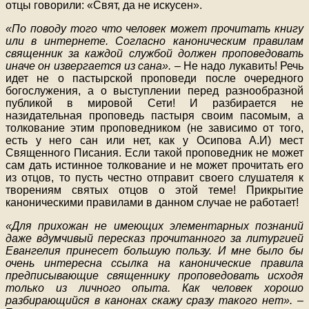
отцы говорили: «Свят, да не искусен».
«По поводу того что человек может прочитать книгу
или в интернете. Согласно каноническим правилам
священник за каждой службой должен проповедовать
иначе он извергается из сана».
– Не надо лукавить! Речь
идет не о пастырской проповеди после очередного
богослужения, а о выступлении перед разнообразной
публикой в мировой Сети! И разбирается не
назидательная проповедь пастыря своим пасомым, а
толкование этим проповедником (не зависимо от того,
есть у него сан или нет, как у Осипова А.И) мест
Священного Писания. Если такой проповедник не может
сам дать истинное толкование и не может прочитать его
из отцов, то пусть честно отправит своего слушателя к
творениям святых отцов о этой теме! Прикрытие
каноническими правилами в данном случае не работает!
«Для прихожан не имеющих элементарных познаний
даже вдумчивый пересказ прочитанного за литургией
Евангелия принесет большую пользу. И мне было бы
очень интересна ссылка на канонические правила
предписывающие священнику проповедовать исходя
только из личного опыта. Как человек хорошо
разбирающийся в канонах скажу сразу такого нет».
–