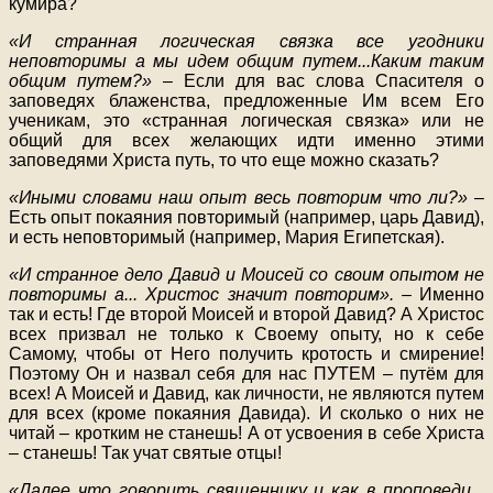
кумира?
«И странная логическая связка все угодники
неповторимы а мы идем общим путем...Каким таким
общим путем?»
– Если для вас слова Спасителя о
заповедях блаженства, предложенные Им всем Его
ученикам, это «странная логическая связка» или не
общий для всех желающих идти именно этими
заповедями Христа путь, то что еще можно сказать?
«Иными словами наш опыт весь повторим что ли?»
–
Есть опыт покаяния повторимый (например, царь Давид),
и есть неповторимый (например, Мария Египетская).
«И странное дело Давид и Моисей со своим опытом не
повторимы а... Христос значит повторим».
– Именно
так и есть! Где второй Моисей и второй Давид? А Христос
всех призвал не только к Своему опыту, но к себе
Самому, чтобы от Него получить кротость и смирение!
Поэтому Он и назвал себя для нас ПУТЕМ – путём для
всех! А Моисей и Давид, как личности, не являются путем
для всех (кроме покаяния Давида). И сколько о них не
читай – кротким не станешь! А от усвоения в себе Христа
– станешь! Так учат святые отцы!
«Далее что говорить священнику и как в проповеди...