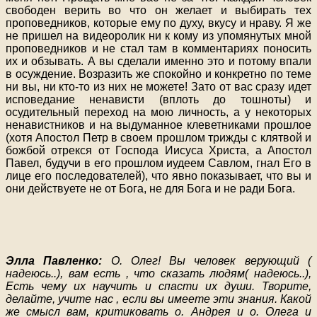
свободен верить во что он желает и выбирать тех
проповедников, которые ему по духу, вкусу и нраву. Я же
не пришел на видеоролик ни к кому из упомянутых мной
проповедников и не стал там в комментариях поносить
их и обзывать. А вы сделали именно это и потому впали
в осуждение. Возразить же спокойно и конкретно по теме
ни вы, ни кто-то из них не можете! Зато от вас сразу идет
исповедание ненависти (вплоть до тошноты) и
осудительный переход на мою личность, а у некоторых
ненавистников и на выдуманное клеветниками прошлое
(хотя Апостол Петр в своем прошлом трижды с клятвой и
божбой отрекся от Господа Иисуса Христа, а Апостол
Павел, будучи в его прошлом иудеем Савлом, гнал Его в
лице его последователей), что явно показывает, что вы и
они действуете не от Бога, не для Бога и не ради Бога.
Элла Павленко:
О. Олег! Вы человек верующий (
надеюсь..), вам есть , что сказать людям( надеюсь..),
Есть чему их научить и спасти их души. Творите,
делайте, учите нас , если вы имеете эти знания. Какой
же смысл вам, критиковать о. Андрея и о. Олега и