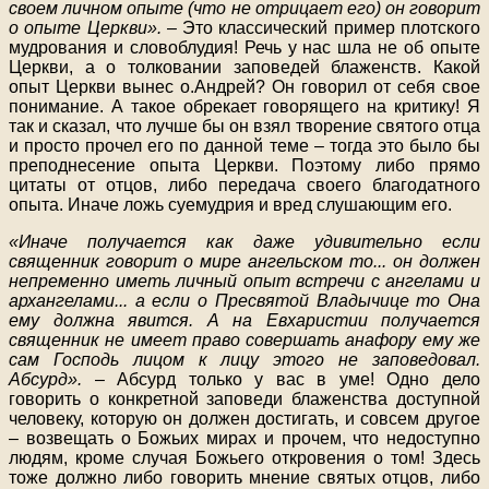
своем личном опыте (что не отрицает его) он говорит
о опыте Церкви».
– Это классический пример плотского
мудрования и словоблудия! Речь у нас шла не об опыте
Церкви, а о толковании заповедей блаженств. Какой
опыт Церкви вынес о.Андрей? Он говорил от себя свое
понимание. А такое обрекает говорящего на критику! Я
так и сказал, что лучше бы он взял творение святого отца
и просто прочел его по данной теме – тогда это было бы
преподнесение опыта Церкви. Поэтому либо прямо
цитаты от отцов, либо передача своего благодатного
опыта. Иначе ложь суемудрия и вред слушающим его.
«Иначе получается как даже удивительно если
священник говорит о мире ангельском то... он должен
непременно иметь личный опыт встречи с ангелами и
архангелами... а если о Пресвятой Владычице то Она
ему должна явится. А на Евхаристии получается
священник не имеет право совершать анафору ему же
сам Господь лицом к лицу этого не заповедовал.
Абсурд».
– Абсурд только у вас в уме! Одно дело
говорить о конкретной заповеди блаженства доступной
человеку, которую он должен достигать, и совсем другое
– возвещать о Божьих мирах и прочем, что недоступно
людям, кроме случая Божьего откровения о том! Здесь
тоже должно либо говорить мнение святых отцов, либо