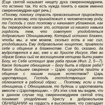
(Еще святой называет нищету духа смиренномудрием,
что истинно так. Но есть нужда понять о каком именно
смиренномудрии идет речь.)
«Посему, поелику страсть превозношения прирождена
почти всякому, кто принадлежит к человеческому роду,
то Господь с сего поэтому и начинает ублажения, как
бы первородное какое зло, исторгая из нашего навыка
гордость тем, что советует уподобляться
добровольно Обнищавшему, Который истинно блажен,
чтобы мы, в чем можем, сколько есть в нас сил,
уподобившись Ему добровольною нищетою, привлекли
себе и общение в блаженстве. Сие бо, сказано, да
мудрствуется в вас, еже и во Христе Иисусе, Иже во
образе Божии сый не восхищением непщева быти равен
Богу, но Себе истощил зрак раба приим (Фил. 2, 5—7).
Какое большее обнищание – Богу быть в образе раба?
Какое большее смирение – Царю существ прийти в
общение с нашим нищим естеством? Царь
царствующих, Господь господствующих волею
облекается в рабский образ; … Поэтому, если и ты
обнищаешь с Обнищавшим, то будешь и царствовать
вместе с Царствующим».
– (Из этих слов мы видим, что
в данном случае под смиренномудрием святой отец
понимает уподобление Христу в добровольном
ОБНИЩАНИИ на гордость и высокоумие, что совпадает