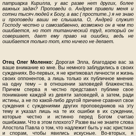
патриарха Кирилла, у вас разве нет других, более
важных задач? Проповеди о. Андрея привели меня и
сотни тысяч людей к Богу, а вас ( простите..) я не знаю
и проповеди ваши не слышала. О, Андрей служит
Господу честно и самозабвенно, возможно он в чем то
ошибается, но тот титанический труд, который он
совершает, дает ему право на ошибки, ведь не
ошибается только тот, кто ничего не делает.
Отец Олег Моленко:
Дорогая Элла, благодарю вас за
ваше внимание ко мне. Вы немного заблудились в своих
суждениях. Во-первых, я не критиковал личности и жизнь
своих оппонентов, а лишь только их публичное мнение
на одну тему – в отношении заповедей блаженства.
Причем сперва я честно представил публике свое
понимание каждой из девяти заповедей, а затем, ради
истины, а не по какой-либо другой причине сравнил свои
суждения с суждениями других проповедников на эту
тему и указал лишь на те их ошибки в их суждении,
которые честно и истинно перед Богом считаю
ошибками. Что в этом плохого? Разве вы не знаете слова
Апостола Павла о том, что надлежит быть у нас христиан
и спорам, чтобы явились искусные. Во-вторых, я