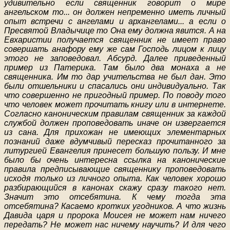
удивительно если священник говорит о мире
ангельском то... он должен непременно иметь личный
опыт встречи с ангелами и архангелами... а если о
Пресвятой Владычице то Она ему должна явится. А на
Евхаристии получается священник не имеет право
совершать анафору ему же сам Господь лицом к лицу
этого не заповедовал. Абсурд. Далее приведенный
пример из Патерика. Там было два монаха а не
священника. Им то дар учительства не был дан. Это
были отшельники и спасались они индивидуально. Так
что совершенно не пригодный пример. По поводу того
что человек может прочитать книгу или в интернете.
Согласно каноническим правилам священник за каждой
службой должен проповедовать иначе он извергается
из сана. Для прихожан не имеющих элементарных
познаний даже вдумчивый пересказ прочитанного за
литургией Евангелия принесет большую пользу. И мне
было бы очень интересна ссылка на канонические
правила предписывающие священнику проповедовать
исходя только из личного опыта. Как человек хорошо
разбирающийся в канонах скажу сразу такого нет.
Значит это отсебятина. К чему тогда эта
отсебятина? Касаемо кротких угодников. А что жизнь
Давида царя и пророка Моисея не может нам ничего
передать? Не может нас ничему научить? И для чего