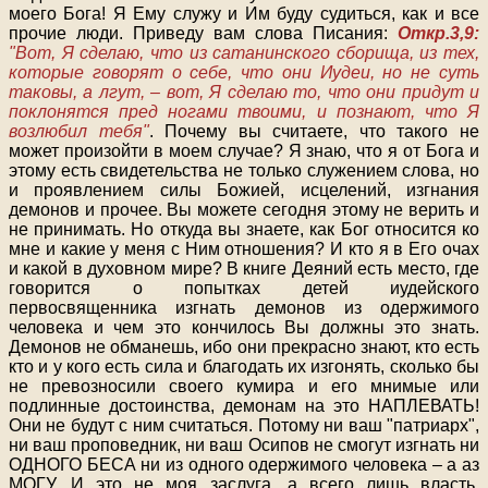
моего Бога! Я Ему служу и Им буду судиться, как и все
прочие люди. Приведу вам слова Писания:
Откр.3,9:
"Вот, Я сделаю, что из сатанинского сборища, из тех,
которые говорят о себе, что они Иудеи, но не суть
таковы, а лгут, – вот, Я сделаю то, что они придут и
поклонятся пред ногами твоими, и познают, что Я
возлюбил тебя"
. Почему вы считаете, что такого не
может произойти в моем случае? Я знаю, что я от Бога и
этому есть свидетельства не только служением слова, но
и проявлением силы Божией, исцелений, изгнания
демонов и прочее. Вы можете сегодня этому не верить и
не принимать. Но откуда вы знаете, как Бог относится ко
мне и какие у меня с Ним отношения? И кто я в Его очах
и какой в духовном мире? В книге Деяний есть место, где
говорится о попытках детей иудейского
первосвященника изгнать демонов из одержимого
человека и чем это кончилось Вы должны это знать.
Демонов не обманешь, ибо они прекрасно знают, кто есть
кто и у кого есть сила и благодать их изгонять, сколько бы
не превозносили своего кумира и его мнимые или
подлинные достоинства, демонам на это НАПЛЕВАТЬ!
Они не будут с ним считаться. Потому ни ваш "патриарх",
ни ваш проповедник, ни ваш Осипов не смогут изгнать ни
ОДНОГО БЕСА ни из одного одержимого человека – а аз
МОГУ. И это не моя заслуга, а всего лишь власть,