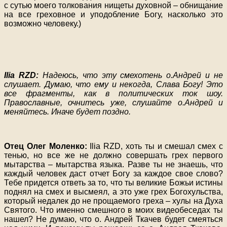
с сутью моего толкования нищеты духовной – обнищание
на все греховное и уподобление Богу, насколько это
возможно человеку.)
Ilia RZD:
Надеюсь, что эту смехотень о.Андрей и не
слушает. Думаю, что ему и некогда, Слава Богу! Это
все фрагменты, как в политических ток шоу.
Православные, очнитесь уже, слушайте о.Андрей и
меняйтесь. Иначе будет поздно.
Отец Олег Моленко:
Ilia RZD, хоть ты и смешал смех с
тенью, но все же не должно совершать грех первого
мытарства – мытарства языка. Разве ты не знаешь, что
каждый человек даст отчет Богу за каждое свое слово?
Тебе придется ответь за то, что ты великие Божьи истины
поднял на смех и высмеял, а это уже грех Богохульства,
который недалек до не прощаемого греха – хулы на Духа
Святого. Что именно смешного в моих видеобеседах ты
нашел? Не думаю, что о. Андрей Ткачев будет смеяться