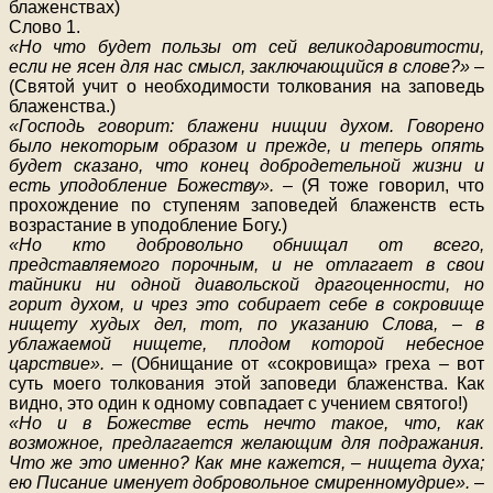
блаженствах)
Слово 1.
«Но что будет пользы от сей великодаровитости,
если не ясен для нас смысл, заключающийся в слове?»
–
(Святой учит о необходимости толкования на заповедь
блаженства.)
«Господь говорит: блажени нищии духом. Говорено
было некоторым образом и прежде, и теперь опять
будет сказано, что конец добродетельной жизни и
есть уподобление Божеству».
– (Я тоже говорил, что
прохождение по ступеням заповедей блаженств есть
возрастание в уподобление Богу.)
«Но кто добровольно обнищал от всего,
представляемого порочным, и не отлагает в свои
тайники ни одной диавольской драгоценности, но
горит духом, и чрез это собирает себе в сокровище
нищету худых дел, тот, по указанию Слова, – в
ублажаемой нищете, плодом которой небесное
царствие».
– (Обнищание от «сокровища» греха – вот
суть моего толкования этой заповеди блаженства. Как
видно, это один к одному совпадает с учением святого!)
«Но и в Божестве есть нечто такое, что, как
возможное, предлагается желающим для подражания.
Что же это именно? Как мне кажется, – нищета духа;
ею Писание именует добровольное смиренномудрие».
–