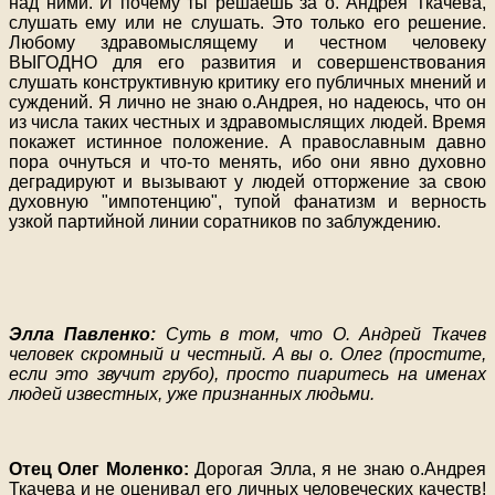
над ними. И почему ты решаешь за о. Андрея Ткачева,
слушать ему или не слушать. Это только его решение.
Любому здравомыслящему и честном человеку
ВЫГОДНО для его развития и совершенствования
слушать конструктивную критику его публичных мнений и
суждений. Я лично не знаю о.Андрея, но надеюсь, что он
из числа таких честных и здравомыслящих людей. Время
покажет истинное положение. А православным давно
пора очнуться и что-то менять, ибо они явно духовно
деградируют и вызывают у людей отторжение за свою
духовную "импотенцию", тупой фанатизм и верность
узкой партийной линии соратников по заблуждению.
Элла Павленко:
Суть в том, что О. Андрей Ткачев
человек скромный и честный. А вы о. Олег (простите,
если это звучит грубо), просто пиаритесь на именах
людей известных, уже признанных людьми.
Отец Олег Моленко:
Дорогая Элла, я не знаю о.Андрея
Ткачева и не оценивал его личных человеческих качеств!