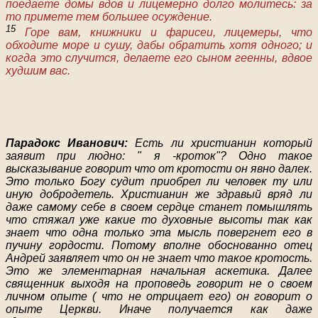
поедаете домы вдов и лицемерно долго молитесь: за
то примете тем большее осуждение.
15
Горе вам, книжники и фарисеи, лицемеры, что
обходите море и сушу, дабы обратить хотя одного; и
когда это случится, делаете его сыном геенны, вдвое
худшим вас.
Парадокс Иванович:
Есть ли христианин который
заявит при людно: " я -кроток"? Одно такое
высказывание говорит что от кротости он явно далек.
Это только Богу судит приобрел ли человек ту или
иную добродетель. Христианин же здравый вряд ли
даже самому себе в своем сердце станет помышлять
что стяжал уже какие то духовные высоты так как
знает что одна только эта мысль повергнет его в
пучину гордости. Потому вполне обоснованно отец
Андрей заявляет что он не знает что такое кротость.
Это же элементарная начальная аскетика. Далее
священник выходя на проповедь говорит не о своем
личном опыте ( что не отрицает его) он говорит о
опыте Церкви. Иначе получается как даже