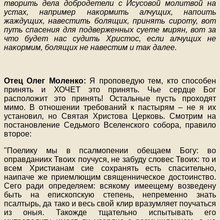
творить дела добродетели с Исусовой молитвой на
устах, например накормить алчущих, напоить
жаждущих, навестить болящих, принять сироту, вот
путь спасения для подверженных суете мирян, вот за
что будет нас судить Христос, если алчущих не
накормим, болящих не навестим и так далее.
Отец Олег Моленко:
Я проповедую тем, кто способен
принять и ХОЧЕТ это принять. Чье сердце Бог
расположит это принять! Остальные пусть проходят
мимо. В отношении требований к пастырям – не я их
установил, но Святая Христова Церковь. Смотрим на
постановление Седьмого Вселенского собора, правило
второе:
"Поелику мы в псалмопении обещаем Богу: во
оправданиих Твоих поучуся, не забуду словес Твоих: то и
всем Христианам сие сохранять есть спасительно,
наипаче же приемлющим священническое достоинство.
Сего ради определяем: всякому имеещему возведену
быть на епископскую степень, непременно знать
псалтырь, да тако и весь свой клир вразумляет поучаться
из оныя. Такожде тщательно испытывать его