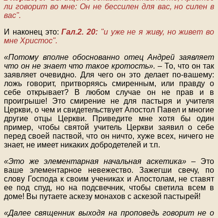
ли говорит во мне: Он не бессилен для вас, но силен в
вас".
И наконец это:
Гал.2. 20:
"и уже не я живу, но живет во
мне Христос".
«Потому вполне обоснованно отец Андрей заявляет
что он не знает что такое кротость».
– То, что он так
заявляет очевидно. Для чего он это делает по-вашему:
ложь говорит, притворяясь смиренным, или правду о
себе открывает? В любом случае он не прав и в
проигрыше! Это смирение не для пастыря и учителя
Церкви, о чем и свидетельствует Апостол Павел и многие
другие отцы Церкви. Приведите мне хотя бы один
пример, чтобы святой учитель Церкви заявил о себе
перед своей паствой, что он ничто, хуже всех, ничего не
знает, не имеет никаких добродетелей и т.п.
«Это же элементарная начальная аскетика»
– Это
ваше элементарное невежество. Зажегши свечу, по
слову Господа к своим учениках и Апостолам, не ставят
ее под спуд, но на подсвечник, чтобы светила всем в
доме! Вы путаете аскезу монахов с аскезой пастырей!
«Далее священник выходя на проповедь говорит не о