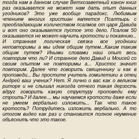
тогда нам в данном случае Ветхозаветный канон книг
раз оказывается не может нам дать опыт данных
угодников? Это уже вообще парадокс. Любимым
чтением многих христиан является Псалтырь с
преобладающим количеством псалмов от царя Давида
и вот оно оказывается пустое это дело. Псалом 50
оказывается не может научить кротости и покаянию...
И странная логическая связка все угодники
неповторимы а мы идем общим путем...Каким таким
общим путем? Иными словами наш опыт весь
повторим что ли? И странное дело Давид и Моисей со
своим опытом не повторимы а... Христос значит
повторим. Далее что говорить священнику и как в
проповеди... Вы простите учитель гомилетики а отец
Андрей ваш ученик? Нет. Я лично о вас как о великом
риторе и не слышал никогда отчего такая дерзость
вдруг говорить какую структуру проповеди ему
строить? И далее.... мы научаемся кротости даже если
не умеем вербально изложить... Так что такое
кротость? Потрудитесь изложить вербально. А то
итогом видео как раз и становится полное неумение
объяснить что это такое.