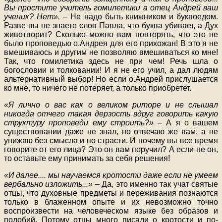
Вы простите учитель гомилетики а отец Андрей ваш
ученик? Нет».
– Не надо быть книжником и буквоедом.
Разве вы не знаете слов Павла, что буква убивает, а Дух
животворит? Сколько можно вам повторять, что это не
было проповедью о.Андрея для его прихожан! В это я не
вмешиваюсь и другим не позволяю вмешиваться ко мне!
Так, что гомилетика здесь не при чем! Речь шла о
богословии и толковании! И я не его учил, а дал людям
альтернативный выбор! Но если о.Андрей прислушается
ко мне, то ничего не потеряет, а только приобретет.
«Я лично о вас как о великом риторе и не слышал
никогда отчего такая дерзость вдруг говорить какую
структуру проповеди ему строить?»
– А я о вашем
существовании даже не знал, но отвечаю же вам, а не
унижаю без смысла и по страсти. И почему вы все время
говорите от его лица? Это он вам поручил? А если не он,
то оставьте ему принимать за себя решения!
«И далее.... мы научаемся кротости даже если не умеем
вербально изложить...»
– Да, это именно так учат святые
отцы, что духовные предметы и переживания познаются
только в блаженном опыте и их невозможно точно
воспроизвести на человеческом языке без образов и
подобий. Потому отцы много писали о кротости и по-