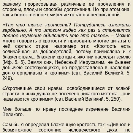
разному, прорисовывая различные ее проявления и
стороны, плоды и способы достижения. Но при этом она,
как и божественное смирение остается неописанной.
«Так что такое кротость? Потрудитесь изложить
вербально. А то итогом видео как раз и становится
полное неумение объяснить что это такое».
– Можно
много говорить о кротости и приводить многие цитаты о
ней святых отцов, например эти: «Кротость есть
величайшая из добродетелей, потому причислена и к
блаженствам... блажени кротцыи: яко тии наследят землю
(Мф. 5, 5). Земля сия, Небесный Иерусалим, не бывает
добычею состязующихся, но предоставлена в наследие
долготерпеливым и кротким» (свт. Василий Великий, 5,
249).
«Укротившие свои нравы, освободившиеся от всякой
страсти, в чьих душах не поселено никакого мятежа – они
называются кроткими» (свт. Василий Великий, 5, 250).
Мне больше по нраву последнее изречение Василия
Великого.
Сам бы я определил блаженную кротость так: «Дивное и
безмятежное состояние человеческого духа, не