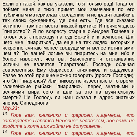
Если он такой, как вы указали, то я только рад! Тогда он
поймет меня и тихо примет мои замечания по его
публичным материалам к сведению, и исправит ошибки в
тех своих суждениях, где они есть. Где все сказано
истинно – там нет места никакой критике! И причем здесь
"пиарство"? Я по возрасту старше о.Андрея Ткачева и
готовлюсь к переходу на суд Божий и к вечности. Для
чего мне "пиариться", да еще на тех людях, которых я
искренне считаю менее сведущими и менее истинными,
чем я? По вашей логике вы пиаритесь на мне, ибо я
более известен, чем вы. Выяснение и отстаивание
истины не является "пиарством". Господь обличал
современных Ему фарисеев, книжников и саддукеев.
Разве по этой причине можно говорить (прости Господи),
что Он "пиарился? Или никому не известные в то время
галилейские рыбаки "пиарились" перед знатными и
великими мира сего и шли за это на мучительную
смерть? Не Господь ли наш сказал в адрес знатных
членов Синедриона:
Мф.23:
13
Горе вам, книжники и фарисеи, лицемеры, что
затворяете Царство Небесное человекам, ибо сами не
входите и хотящих войти не допускаете.
14
Горе вам, книжники и фарисеи, лицемеры, что