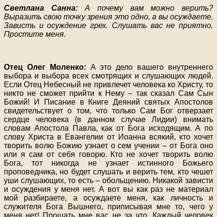
Светлана Санна:
А почему вам можно верить?
Выразить свою точку зрения это одно, а вы осуждаете.
Зависть и осуждение грех. Слушать вас не приятно.
Простите меня.
Отец Олег Моленко:
А это дело вашего внутреннего
выбора и выбора всех смотрящих и слушающих людей.
Если Отец Небесный не привлечет человека ко Христу, то
никто не сможет прийти к Нему – так сказал Сам Сын
Божий! И Писание в Книге Деяний святых Апостолов
свидетельствует о том, что только Сам Бог отверзает
сердце человека (в данном случае Лидии) внимать
словам Апостола Павла, как от Бога исходящим. А по
слову Христа в Евангелии от Иоанна всякий, кто хочет
творить волю Божию узнает о сем учении – от Бога оно
или я сам от себя говорю. Кто не хочет творить волю
Бога, тот никогда не узнает истинного Божьего
проповедника, но будет слушать и верить тем, кто чешет
уши слушающих, то есть – обольщению. Никакой зависти
и осуждения у меня нет. А вот вы как раз не материал
мой разбираете, а осуждаете меня, как личность и
служителя Бога Вышнего, приписывая мне то, чего у
меня нет! Прощать мне вас не за что. Каждый человек