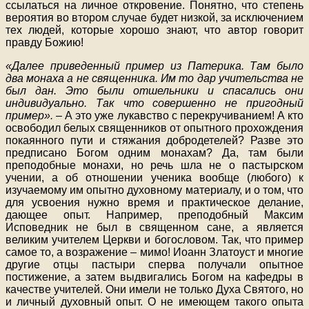
ссылаться на личное откровение. Понятно, что степень
вероятия во втором случае будет низкой, за исключением
тех людей, которые хорошо знают, что автор говорит
правду Божию!
«Далее приведенный пример из Патерика. Там было
два монаха а не священника. Им то дар учительства не
был дан. Это были отшельники и спасались они
индивидуально. Так что совершенно не пригодный
пример».
– А это уже лукавство с перекручиванием! А кто
освободил белых священников от опытного прохождения
покаянного пути и стяжания добродетелей? Разве это
предписано Богом одним монахам? Да, там были
преподобные монахи, но речь шла не о пастырском
учении, а об отношении ученика вообще (любого) к
изучаемому им опытно духовному материалу, и о том, что
для усвоения нужно время и практическое делание,
дающее опыт. Например, преподобный Максим
Исповедник не был в священном сане, а является
великим учителем Церкви и богословом. Так, что пример
самое то, а возражение – мимо! Иоанн Златоуст и многие
другие отцы пастыри сперва получали опытное
постижение, а затем выдвигались Богом на кафедры в
качестве учителей. Они имели не только Духа Святого, но
и личный духовный опыт. О не имеющем такого опыта