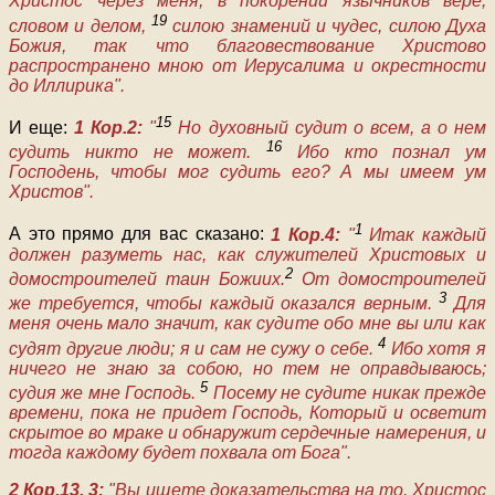
Христос через меня, в покорении язычников вере,
19
словом и делом,
силою знамений и чудес, силою Духа
Божия, так что благовествование Христово
распространено мною от Иерусалима и окрестности
до Иллирика".
15
И еще:
1 Кор.2:
"
Но духовный судит о всем, а о нем
16
судить никто не может.
Ибо кто познал ум
Господень, чтобы мог судить его? А мы имеем ум
Христов".
1
А это прямо для вас сказано:
1 Кор.4:
"
Итак каждый
должен разуметь нас, как служителей Христовых и
2
домостроителей таин Божиих.
От домостроителей
3
же требуется, чтобы каждый оказался верным.
Для
меня очень мало значит, как судите обо мне вы или как
4
судят другие люди; я и сам не сужу о себе.
Ибо хотя я
ничего не знаю за собою, но тем не оправдываюсь;
5
судия же мне Господь.
Посему не судите никак прежде
времени, пока не придет Господь, Который и осветит
скрытое во мраке и обнаружит сердечные намерения, и
тогда каждому будет похвала от Бога".
2 Кор.13, 3:
"Вы ищете доказательства на то, Христос