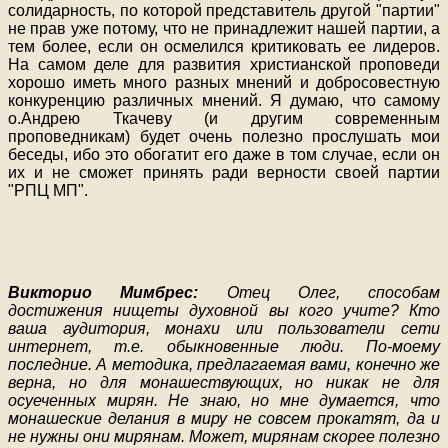
солидарность, по которой представитель другой "партии"
не прав уже потому, что не принадлежит нашей партии, а
тем более, если он осмелился критиковать ее лидеров.
На самом деле для развития христианской проповеди
хорошо иметь много разных мнений и добросовестную
конкуренцию различных мнений. Я думаю, что самому
о.Андрею Ткачеву (и другим современным
проповедникам) будет очень полезно прослушать мои
беседы, ибо это обогатит его даже в том случае, если он
их и не сможет принять ради верности своей партии
"РПЦ МП".
Викторио Мимбрес:
Отец Олег, способам
достижения нищеты духовной вы кого учите? Кто
ваша аудитория, монахи или пользователи сети
интернет, т.е. обыкновенные люди. По-моему
последние. А методика, предлагаемая вами, конечно же
верна, но для монашествующих, но никак не для
осуеченных мирян. Не знаю, но мне думается, что
монашеские делания в миру не совсем прокатят, да и
не нужны они мирянам. Может, мирянам скорее полезно