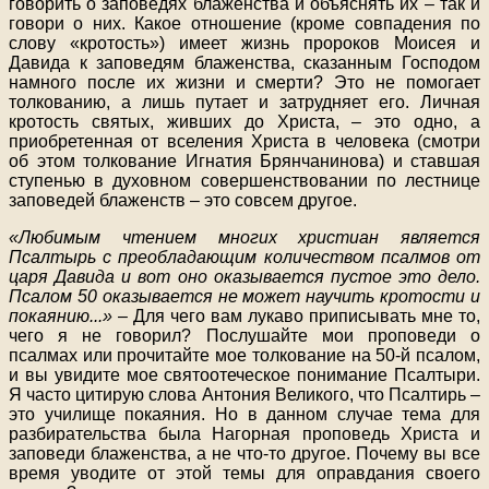
говорить о заповедях блаженства и объяснять их – так и
говори о них. Какое отношение (кроме совпадения по
слову «кротость») имеет жизнь пророков Моисея и
Давида к заповедям блаженства, сказанным Господом
намного после их жизни и смерти? Это не помогает
толкованию, а лишь путает и затрудняет его. Личная
кротость святых, живших до Христа, – это одно, а
приобретенная от вселения Христа в человека (смотри
об этом толкование Игнатия Брянчанинова) и ставшая
ступенью в духовном совершенствовании по лестнице
заповедей блаженств – это совсем другое.
«Любимым чтением многих христиан является
Псалтырь с преобладающим количеством псалмов от
царя Давида и вот оно оказывается пустое это дело.
Псалом 50 оказывается не может научить кротости и
покаянию...»
– Для чего вам лукаво приписывать мне то,
чего я не говорил? Послушайте мои проповеди о
псалмах или прочитайте мое толкование на 50-й псалом,
и вы увидите мое святоотеческое понимание Псалтыри.
Я часто цитирую слова Антония Великого, что Псалтирь –
это училище покаяния. Но в данном случае тема для
разбирательства была Нагорная проповедь Христа и
заповеди блаженства, а не что-то другое. Почему вы все
время уводите от этой темы для оправдания своего