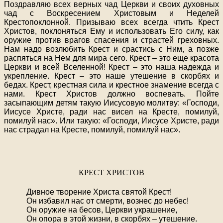
Поздравляю всех верных чад Церкви и своих духовных
чад с Воскресением Христовым и Неделей
Крестопоклонной. Призываю всех всегда чтить Крест
Христов, поклоняться Ему и использовать Его силу, как
оружие против врагов спасения и страстей греховных.
Нам надо возлюбить Крест и срастись с Ним, а позже
распяться на Нем для мира сего. Крест – это еще красота
Церкви и всей Вселенной! Крест – это наша надежда и
укрепление. Крест – это наше утешение в скорбях и
бедах. Крест, крестная сила и крестное знамение всегда с
нами. Крест Христов должно воспевать. Пойте
засыпающим детям такую Иисусовую молитву: «Господи,
Иисусе Христе, ради нас висел на Кресте, помилуй,
помилуй нас». Или такую: «Господи, Иисусе Христе, ради
нас страдал на Кресте, помилуй, помилуй нас».
КРЕСТ ХРИСТОВ
Дивное творение Христа святой Крест!
Он избавил нас от смерти, вознес до небес!
Он оружие на бесов, Церкви украшение,
Он опора в этой жизни, в скорбях – утешение.