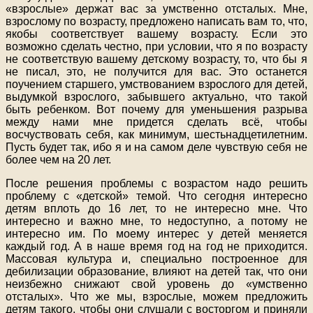
«взрослые» держат вас за умственно отсталых. Мне,
взрослому по возрасту, предложено написать вам то, что,
якобы соответствует вашему возрасту. Если это
возможно сделать честно, при условии, что я по возрасту
не соответствую вашему детскому возрасту, то, что бы я
не писал, это, не получится для вас. Это останется
поучением старшего, умствованием взрослого для детей,
выдумкой взрослого, забывшего актуально, что такой
быть ребенком. Вот почему для уменьшения разрыва
между нами мне придется сделать всё, чтобы
восчуствовать себя, как минимум, шестьнадцетилетним.
Пусть будет так, ибо я и на самом деле чувствую себя не
более чем на 20 лет.
После решения проблемы с возрастом надо решить
проблему с «детской» темой. Что сегодня интересно
детям вплоть до 16 лет, то не интересно мне. Что
интересно и важно мне, то недоступно, а потому не
интересно им. По моему интереc у детей меняется
каждый год. А в наше время год на год не приходится.
Массовая культура и, специально построенное для
дебилизации образование, влияют на детей так, что они
неизбежно снижают свой уровень до «умственно
отсталых». Что же мы, взрослые, можем предложить
детям такого, чтобы они слушали с восторгом и приняли