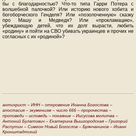
бы с благодарностью? Что-то типа Гарри Потера с
волшебной палочкой? Или историю нового хобита и
богоборческого Генделя? Или «позолоченную» сказку
про Машу и Медведя? Или «прокламацию»,
убеждающую детей, что их долг вырасти, любить
«родину» и пойти на СВО убивать украинцев и прочих не
согласных с их «родиной»?
антихрист –
ИНН –
откровение Иоанна Богослова –
апостасия –
экуменизм –
число 666 –
пророчества –
проповеди –
исповедь –
покаяние –
Иисусова молитва –
Антоний Булатович –
Екатерина Вышгородская –
Григорий
Распутин –
Симеон Новый Богослов –
Брянчанинов –
Иоанн
Кронштадтский