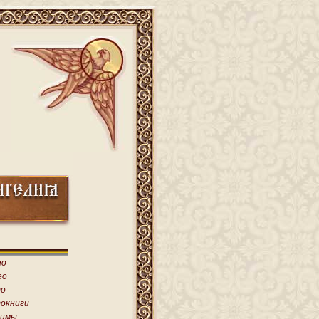
ио
ео
о
окниги
имы