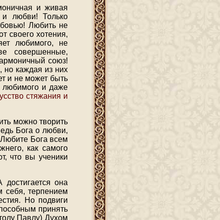
моничная и живая
 и любви! Только
юбовью! Любить не
 от своего хотения,
яет любимого, не
ве совершенные,
гармоничный союз!
 но каждая из них
ет и не может быть
а любимого и даже
усство стяжания и
чить можно творить
едь Бога о любви,
! Любите Бога всем
него, как самого
т, что вы ученики
А достигается она
 себя, терпением
естия. Но подвиги
способным принять
толу Павлу) Духом