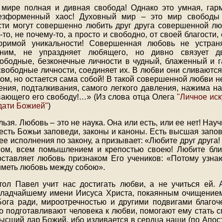
мире полная и дивная свобода! Однако это умная, гар
езформенный хаос! Духовный мир – это мир свободы
ти могут совершенно любить друг друга совершенной л
-то, не почему-то, а просто и свободно, от своей благости,
оримой уникальности! Совершенная любовь не устран
ним, не упраздняет любящего, но дивно связует д
ободные, безконечные личности в чудный, блаженный и 
свободные личности, соединяет их. В любви они сливаются,
гом, но остается сама собой! В такой совершенной любви н
ения, подталкивания, самого легкого давления, нажима н
вающего его свободу!…» (Из слова отца Олега
"Личное иск
дати Божией"
)
ьзя. Любовь – это не наука. Она или есть, или ее нет! Нау
есть Божьи заповеди, законы и каноны. Есть высшая запов
 ее исполнения по закону, а призывает: «Любите друг друга
мом, всем помышлением и крепостью своею! Любите ближ
оставляет любовь признаком Его учеников: «Потому узнаю
 иметь любовь между собою».
ол Павел учит нас достигать любви, а не учиться ей. 
сладчайшему имени Иисуса Христа, покаянным очищением
Бога ради, мироотречностью и другими подвигами благоч
ко подготавливают человека к любви, помогают ему стать 
 высший дар Божий, ибо изливается в сердца наши (по Апос