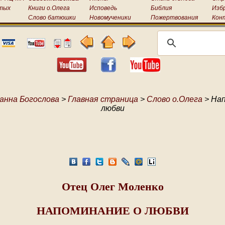
тых
Книги о.Олега
Исповедь
Библия
Изб
Слово батюшки
Новомученики
Пожертвования
Кон
анна Богослова
>
Главная страница
>
Слово о.Олега
> Нап
любви
Отец Олег Моленко
НАПОМИНАНИЕ О ЛЮБВИ