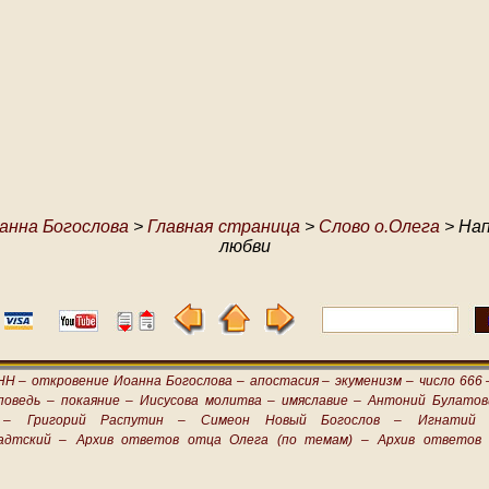
анна Богослова
>
Главная страница
>
Слово о.Олега
> Нап
любви
НН –
откровение Иоанна Богослова –
апостасия –
экуменизм –
число 666 
поведь –
покаяние –
Иисусова молитва –
имяславие –
Антоний Булатов
 –
Григорий Распутин –
Симеон Новый Богослов –
Игнатий 
адтский –
Архив ответов отца Олега (по темам) –
Архив ответов 