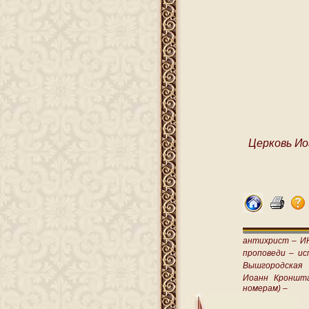
Церковь Ио
антихрист –
И
проповеди –
ис
Вышгородская
Иоанн Кроншт
номерам) –