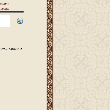
ранное
такты
оминание о