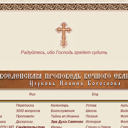
Радуйтесь, ибо Господь грядет судить
Rus
Eng
Переписка
Календарь
Устав
Ауд
3000 вопросов
Богослужения
Школа
Вид
а
Проповеди
Тайна ап.Иоанна
Поэзия
Фот
ика
Дискуссии
Эра Духа Святого
История
Фот
 РПЦ МП
Свидетельства
Иконы
Стихи о.Олега
Стр