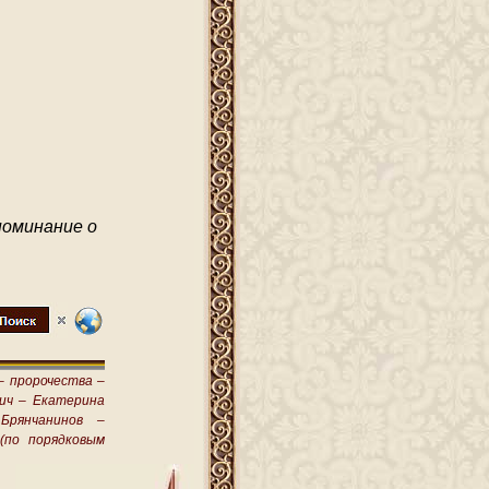
оминание о
–
пророчества –
ич –
Екатерина
Брянчанинов –
(по порядковым