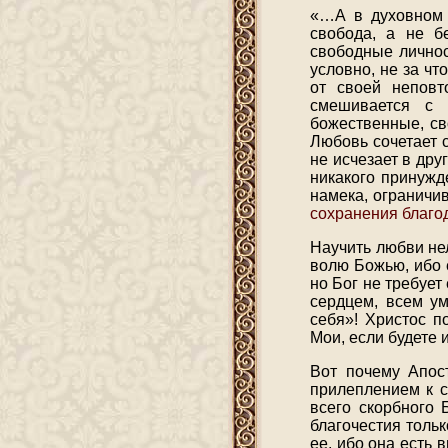
«…А в духовном 
свобода, а не б
свободные личнос
условно, не за что
от своей неповт
смешивается с 
божественные, св
Любовь сочетает 
не исчезает в дру
никакого принужд
намека, ограничи
сохранения благо
Научить любви нел
волю Божью, ибо 
но Бог не требует
сердцем, всем у
себя»! Христос п
Мои, если будете
Вот почему Апост
прилеплением к 
всего скорбного 
благочестия толь
ее, ибо она есть