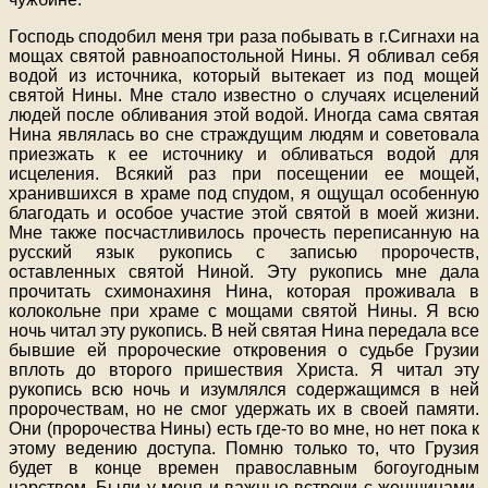
Господь сподобил меня три раза побывать в г.Сигнахи на
мощах святой равноапостольной Нины. Я обливал себя
водой из источника, который вытекает из под мощей
святой Нины. Мне стало известно о случаях исцелений
людей после обливания этой водой. Иногда сама святая
Нина являлась во сне страждущим людям и советовала
приезжать к ее источнику и обливаться водой для
исцеления. Всякий раз при посещении ее мощей,
хранившихся в храме под спудом, я ощущал особенную
благодать и особое участие этой святой в моей жизни.
Мне также посчастливилось прочесть переписанную на
русский язык рукопись с записью пророчеств,
оставленных святой Ниной. Эту рукопись мне дала
прочитать схимонахиня Нина, которая проживала в
колокольне при храме с мощами святой Нины. Я всю
ночь читал эту рукопись. В ней святая Нина передала все
бывшие ей пророческие откровения о судьбе Грузии
вплоть до второго пришествия Христа. Я читал эту
рукопись всю ночь и изумлялся содержащимся в ней
пророчествам, но не смог удержать их в своей памяти.
Они (пророчества Нины) есть где-то во мне, но нет пока к
этому ведению доступа. Помню только то, что Грузия
будет в конце времен православным богоугодным
царством. Были у меня и важные встречи с женщинами,