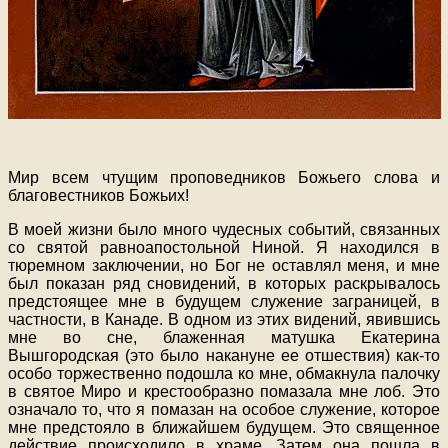
Мир всем чтущим проповедников Божьего слова и
благовестников Божьих!
В моей жизни было много чудесных событий, связанных
со святой равноапостольной Ниной. Я находился в
тюремном заключении, но Бог не оставлял меня, и мне
был показан ряд сновидений, в которых раскрывалось
предстоящее мне в будущем служение заграницей, в
частности, в Канаде. В одном из этих видений, явившись
мне во сне, блаженная матушка Екатерина
Вышгородская (это было накануне ее отшествия) как-то
особо торжественно подошла ко мне, обмакнула палочку
в святое Миро и крестообразно помазала мне лоб. Это
означало то, что я помазан на особое служение, которое
мне предстояло в ближайшем будущем. Это священное
действие происходило в храме. Затем она пошла в