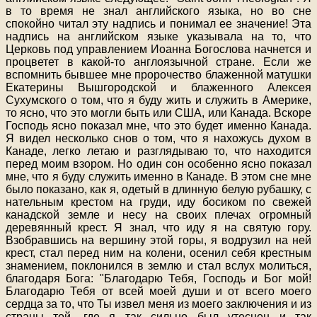
в то время не знал английского языка, но во сне
спокойно читал эту надпись и понимал ее значение! Эта
надпись на английском языке указывала на то, что
Церковь под управлением Иоанна Богослова начнется и
процветет в какой-то англоязычной стране. Если же
вспомнить бывшее мне пророчество блаженной матушки
Екатерины Вышгородской и блаженного Алексея
Сухумского о том, что я буду жить и служить в Америке,
то ясно, что это могли быть или США, или Канада. Вскоре
Господь ясно показал мне, что это будет именно Канада.
Я видел несколько снов о том, что я нахожусь духом в
Канаде, легко летаю и разглядываю то, что находится
перед моим взором. Но один сон особенно ясно показал
мне, что я буду служить именно в Канаде. В этом сне мне
было показано, как я, одетый в длинную белую рубашку, с
нательным крестом на груди, иду босиком по свежей
канадской земле и несу на своих плечах огромный
деревянный крест. Я знал, что иду я на святую гору.
Взобравшись на вершину этой горы, я водрузил на ней
крест, стал перед ним на колени, осенил себя крестным
знамением, поклонился в землю и стал вслух молиться,
благодаря Бога: "Благодарю Тебя, Господь и Бог мой!
Благодарю Тебя от всей моей души и от всего моего
сердца за то, что Ты извел меня из моего заключения и из
страны той, где я так сильно был утеснен и так