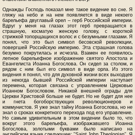
Однажды Господь показал мне такое видение во сне. Я
гляжу на небо и на нем появляется в виде некоего
барельефа двуглавый орел – герб Российской империи.
Вдруг у меня на глазах этот герб превращается в
страшную, косматую женскую голову, с короткой
стрижкой топорщащихся волос и с безумными глазами. Я
понял, что это был символ бесовской революции,
повергшей Российскую империю. Эта страшная голова
безумно покрутилась и исчезла. Взамен ее появилось
лепное барельефное изображение святого Апостола и
Евангелиста Иоанна Богослова. Он сидел за столом, и
рядом с ним был его символ в виде орла. Из этого
видения я понял, что для духовной жизни всех выходцев
из некогда бывшей Российской империи наступает
перемена, которая связана с управлением Церковью
Иоанном Богословом. Никакой внешней ограды для
Церкви Христовой больше не будет. Но не будет для нее
и гнета богоборствующих революционеров и
коммунистов. Я уже знал тайну Иоанна Богослова, но не
знал о сроках конкретного перехода под его управление.
Но самым удивительным в этом видении было то, что
вокруг этого барельефа, изображавшего Иоанна
Богослова, золотыми буквами было написано на
английском языке следующее: "Saint John Theologian". Я