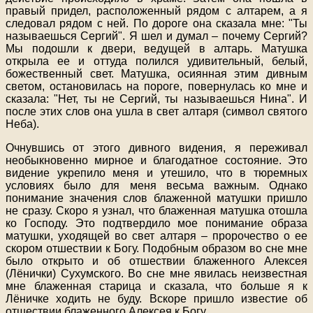
правый придел, расположенный рядом с алтарем, а я
следовал рядом с ней. По дороге она сказала мне: "Ты
называешься Сергий". Я шел и думал – почему Сергий?
Мы подошли к двери, ведущей в алтарь. Матушка
открыла ее и оттуда полился удивительный, белый,
божественный свет. Матушка, осиянная этим дивным
светом, остановилась на пороге, повернулась ко мне и
сказала: "Нет, ты не Сергий, ты называешься Нина". И
после этих слов она ушла в свет алтаря (символ святого
Неба).
Очнувшись от этого дивного видения, я переживал
необыкновенно мирное и благодатное состояние. Это
видение укрепило меня и утешило, что в тюремных
условиях было для меня весьма важным. Однако
понимание значения слов блаженной матушки пришло
не сразу. Скоро я узнал, что блаженная матушка отошла
ко Господу. Это подтвердило мое понимание образа
матушки, уходящей во свет алтаря – пророчество о ее
скором отшествии к Богу. Подобным образом во сне мне
было открыто и об отшествии блаженного Алексея
(Лёнички) Сухумского. Во сне мне явилась неизвестная
мне блаженная старица и сказала, что больше я к
Лёничке ходить не буду. Вскоре пришло известие об
отшествии блаженного Алексея к Богу.