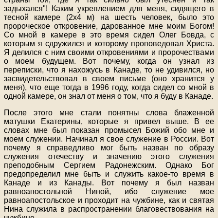
задыхался"! Каким укреплением для меня, сидящего в
тесной камере (2х4 м) на шесть человек, было это
пророческое откровение, дарованное мне моим Богом!
Со мной в камере в это время сидел Олег Бовда, с
которым я сдружился и которому проповедовал Христа.
Я делился с ним своими откровениями и пророчествами
о моем будущем. Вот почему, когда он узнал из
переписки, что я нахожусь в Канаде, то не удивился, но
засвидетельствовал в своем письме (оно хранится у
меня), что еще тогда в 1996 году, когда сидел со мной в
одной камере, он знал от меня о том, что я буду в Канаде.
После этого мне стали понятны слова блаженной
матушки Екатерины, которые я привел выше. В ее
словах мне был показан промысел Божий обо мне и
моем служении. Начинал я свое служение в России. Вот
почему я справедливо мог быть назван по образу
служения отечеству и значению этого служения
преподобным Сергием Радонежским. Однако Бог
предопределил мне быть и служить какое-то время в
Канаде и из Канады. Вот почему я был назван
равноапостольной Ниной, ибо служение мое
равноапостольское и проходит на чужбине, как и святая
Нина служила в распространении благовествования на
чужбине.