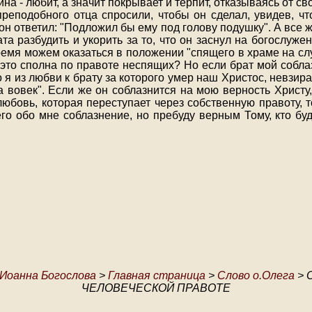
ина - любит, а значит покрывает и терпит, отказываясь от с
преподобного отца спросили, чтобы он сделал, увидев, что
 он ответил: "Подложил бы ему под голову подушку". А все ж
ата разбудить и укорить за то, что он заснул на богослуже
емя можем оказаться в положении "спящего в храме на слу
а это сполна по правоте неспящих? Но если брат мой собла
о я из любви к брату за которого умер наш Христос, невзир
а вовек". Если же он соблазнится на мою верность Христу
любовь, которая переступает через собственную правоту, т
его обо мне соблазнение, но пребуду верным Тому, кто бу
 Иоанна Богослова
>
Главная страница
>
Слово о.Олега
> 
ЧЕЛОВЕЧЕСКОЙ ПРАВОТЕ