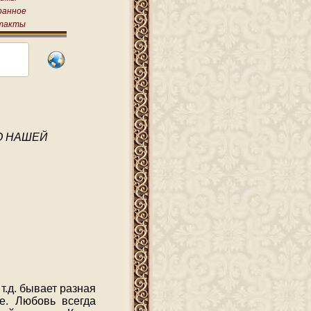
ранное
такты
О НАШЕЙ
т.д. бывает разная
е. Любовь всегда