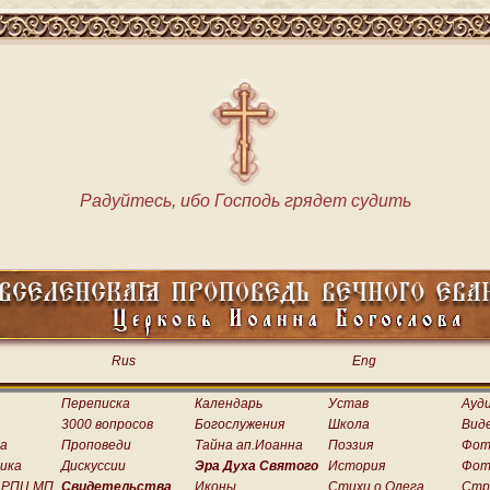
Радуйтесь, ибо Господь грядет судить
Rus
Eng
Переписка
Календарь
Устав
Ауд
3000 вопросов
Богослужения
Школа
Вид
а
Проповеди
Тайна ап.Иоанна
Поэзия
Фот
ика
Дискуссии
Эра Духа Святого
История
Фот
 РПЦ МП
Свидетельства
Иконы
Стихи о.Олега
Стр