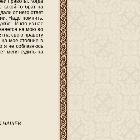
воей правоты. Когда
 какой-то брат на
дали от него ответ
нии. Надо помнить,
жбе". И кто из нас
зняется на мою во
ая на свою правоту
, на мое стояние в
о я не соблазнюсь
дет меня судить на
О НАШЕЙ