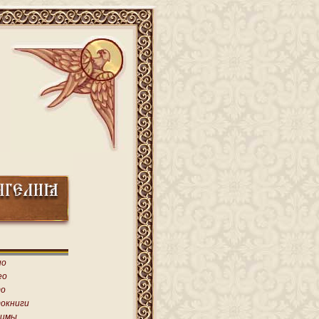
ио
ео
о
окниги
имы