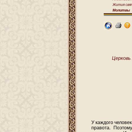
Жития свя
Молитвы
Церковь
У каждого человек
правота. Поэтом