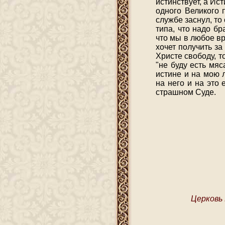
истинствует, а Ист
одного Великого 
службе заснул, то
типа, что надо бр
что мы в любое вр
хочет получить з
Христе свободу, т
"не буду есть мяс
истине и на мою 
на него и на это 
страшном Суде.
Церковь