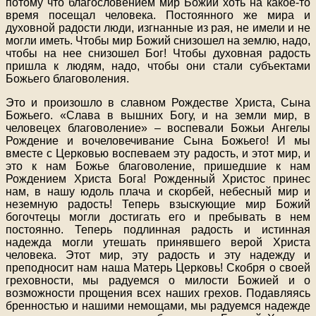
потому что благословением мир Божий хоть на какое-то
время посещал человека. Постоянного же мира и
духовной радости люди, изгнанные из рая, не имели и не
могли иметь. Чтобы мир Божий снизошел на землю, надо,
чтобы на нее снизошел Бог! Чтобы духовная радость
пришла к людям, надо, чтобы они стали субъектами
Божьего благоволения.
Это и произошло в славном Рождестве Христа, Сына
Божьего. «Слава в вышних Богу, и на земли мир, в
человецех благоволение» – воспевали Божьи Ангелы
Рождение и вочеловечивание Сына Божьего! И мы
вместе с Церковью воспеваем эту радость, и этот мир, и
это к нам Божье благоволение, пришедшие к нам
Рождением Христа Бога! Рожденный Христос принес
нам, в нашу юдоль плача и скорбей, небесный мир и
неземную радость! Теперь взыскующие мир Божий
богочтецы могли достигать его и пребывать в нем
постоянно. Теперь подлинная радость и истинная
надежда могли утешать принявшего верой Христа
человека. Этот мир, эту радость и эту надежду и
преподносит нам наша Матерь Церковь! Скобря о своей
греховности, мы радуемся о милости Божией и о
возможности прощения всех наших грехов. Подавляясь
бренностью и нашими немощами, мы радуемся надежде