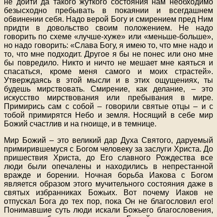
не дойти да такого жуткого состояния нам необходимо
безысходно пребывать в покаянии и всегдашнем
обвинении себя. Надо верой Богу и смирением пред Ним
придти в довольство своим положением. Не надо
говорить по схеме «лучше-хуже» или «меньше-больше»,
но надо говорить: «Слава Богу, я имею то, что мне надо и
то, что мне подходит. Другое я бы не понес или оно мне
бы повредило. Никто и ничто не мешает мне каяться и
спасаться, кроме меня самого и моих страстей».
Утверждаясь в этой мысли и в этих ощущениях, ты
будешь мирствовать. Смирение, как делание, – это
искусство мирствования или пребывания в мире.
Примирись сам с собой – говорили святые отцы – и с
тобой примирятся Небо и земля. Носящий в себе мир
Божий счастлив и на гноище, и в темнице.
Мир Божий – это великий дар Духа Святого, даруемый
примирившемуся с Богом человеку за заслуги Христа. До
пришествия Христа, до Его славного Рождества все
люди были опечалены и находились в непрестанной
вражде и борении. Ночная борьба Иакова с Богом
является образом этого мучительного состояния даже в
святых избранниках Божьих. Вот почему Иаков не
отпускал Бога до тех пор, пока Он не благословил его!
Понимавшие суть люди искали Божьего благословения,