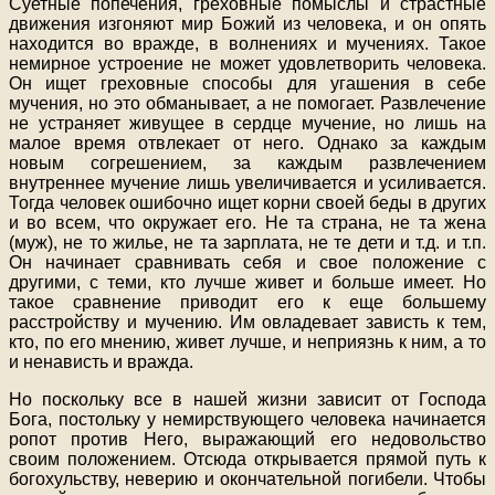
Суетные попечения, греховные помыслы и страстные
движения изгоняют мир Божий из человека, и он опять
находится во вражде, в волнениях и мучениях. Такое
немирное устроение не может удовлетворить человека.
Он ищет греховные способы для угашения в себе
мучения, но это обманывает, а не помогает. Развлечение
не устраняет живущее в сердце мучение, но лишь на
малое время отвлекает от него. Однако за каждым
новым согрешением, за каждым развлечением
внутреннее мучение лишь увеличивается и усиливается.
Тогда человек ошибочно ищет корни своей беды в других
и во всем, что окружает его. Не та страна, не та жена
(муж), не то жилье, не та зарплата, не те дети и т.д. и т.п.
Он начинает сравнивать себя и свое положение с
другими, с теми, кто лучше живет и больше имеет. Но
такое сравнение приводит его к еще большему
расстройству и мучению. Им овладевает зависть к тем,
кто, по его мнению, живет лучше, и неприязнь к ним, а то
и ненависть и вражда.
Но поскольку все в нашей жизни зависит от Господа
Бога, постольку у немирствующего человека начинается
ропот против Него, выражающий его недовольство
своим положением. Отсюда открывается прямой путь к
богохульству, неверию и окончательной погибели. Чтобы