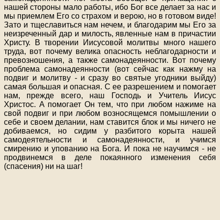
нашей стороны мало работы, ибо Бог все делает за нас и
мы приемлем Его со страхом и верою, но в готовом виде!
Зато и тщеславиться нам нечем, и благодарим мы Его за
неизреченный дар и милость, явленные нам в причастии
Христу. В творении Иисусовой молитвы много нашего
труда, вот почему велика опасность неблагодарности и
превозношения, а также самонадеянности. Вот почему
проблема самонадеянности (вот сейчас как нажму на
подвиг и молитву - и сразу во святые угодники выйду)
самая большая и опасная. С ее разрешением и помогает
нам, прежде всего, наш Господь и Учитель Иисус
Христос. А помогает Он тем, что при любом нажиме на
свой подвиг и при любом возносящемся помышлении о
себе и своем делании, нам ставится блок и мы ничего не
добиваемся, но сидим у разбитого корыта нашей
самодеятельности и самонадеянности, и учимся
смирению и упованию на Бога. И пока не научимся - не
продвинемся в деле покаянного изменения себя
(спасения) ни на шаг!