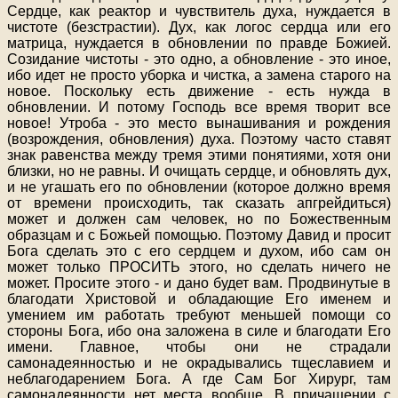
Сердце, как реактор и чувствитель духа, нуждается в
чистоте (безстрастии). Дух, как логос сердца или его
матрица, нуждается в обновлении по правде Божией.
Созидание чистоты - это одно, а обновление - это иное,
ибо идет не просто уборка и чистка, а замена старого на
новое. Поскольку есть движение - есть нужда в
обновлении. И потому Господь все время творит все
новое! Утроба - это место вынашивания и рождения
(возрождения, обновления) духа. Поэтому часто ставят
знак равенства между тремя этими понятиями, хотя они
близки, но не равны. И очищать сердце, и обновлять дух,
и не угашать его по обновлении (которое должно время
от времени происходить, так сказать апгрейдиться)
может и должен сам человек, но по Божественным
образцам и с Божьей помощью. Поэтому Давид и просит
Бога сделать это с его сердцем и духом, ибо сам он
может только ПРОСИТЬ этого, но сделать ничего не
может. Просите этого - и дано будет вам. Продвинутые в
благодати Христовой и обладающие Его именем и
умением им работать требуют меньшей помощи со
стороны Бога, ибо она заложена в силе и благодати Его
имени. Главное, чтобы они не страдали
самонадеянностью и не окрадывались тщеславием и
неблагодарением Бога. А где Сам Бог Хирург, там
самонадеянности нет места вообще. В причащении с