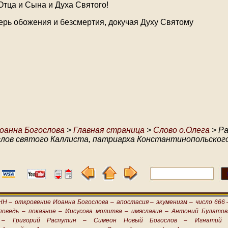
Отца и Сына и Духа Святого!
ерь обожения и безсмертия, докучая Духу Святому
оанна Богослова
>
Главная страница
>
Слово о.Олега
> Ра
слов святого Каллиста, патриарха Константинопольского
НН –
откровение Иоанна Богослова –
апостасия –
экуменизм –
число 666 
поведь –
покаяние –
Иисусова молитва –
имяславие –
Антоний Булатов
 –
Григорий Распутин –
Симеон Новый Богослов –
Игнатий 