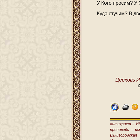
У Кого просим? У 
Куда стучим? В дв
Церковь И
антихрист –
И
проповеди –
ис
Вышгородская