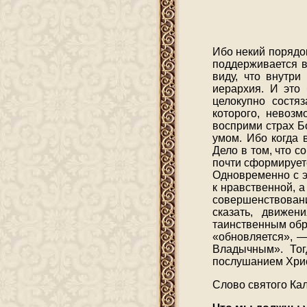
Ибо некий порядок
поддерживается в
виду, что внутри
иерархия. И это 
целокупно состяз
которого, невозм
восприми страх Б
умом. Ибо когда 
Дело в том, что с
почти сформирует
Одновременно с э
к нравственной, 
совершенствования
сказать, движен
таинственным обр
«обновляется», —
Владычным». Тог
послушанием Хрис
Слово святого Кал