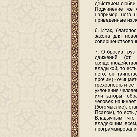
действием любви 
Подчинение же е
например, нога н
приведенные из ле
6. Итак, благопо
закона для ново
совершенствовани
7. Отбросив груз
движений (от 
священнодействов
владыкой, то ест
него, он таинст
прочим) - очищае
греховность и ее
уклонения человек
или заторы, обр
человек начинае
(богомыслие), ст
Псалом), то есть
Владычным, что
владеющим всем, 
программирование