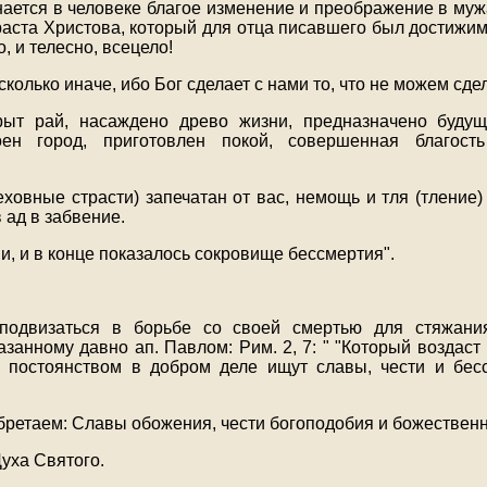
инается в человеке благое изменение и преображение в му
раста Христова, который для отца писавшего был достижим 
о, и телесно, всецело!
сколько иначе, ибо Бог сделает с нами то, что не можем сде
рыт рай, насаждено древо жизни, предназначено будущ
оен город, приготовлен покой, совершенная благос
еховные страсти) запечатан от вас, немощь и тля (тление)
 ад в забвение.
, и в конце показалось сокровище бессмертия".
одвизаться в борьбе со своей смертью для стяжани
азанному давно ап. Павлом: Рим. 2, 7: " "Который воздас
е постоянством в добром деле ищут славы, чести и бе
бретаем: Славы обожения, чести богоподобия и божественн
Духа Святого.