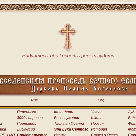
Радуйтесь, ибо Господь грядет судить
Rus
Eng
Переписка
Календарь
Устав
Ауд
3000 вопросов
Богослужения
Школа
Вид
а
Проповеди
Тайна ап.Иоанна
Поэзия
Фот
ика
Дискуссии
Эра Духа Святого
История
Фот
 РПЦ МП
Свидетельства
Иконы
Стихи о.Олега
Стр