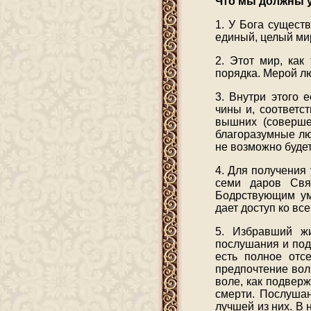
Что мы должны у
1. У Бога сущест
единый, целый ми
2. Этот мир, как
порядка. Мерой л
3. Внутри этого 
чины и, соответс
вышних (совершен
благоразумные лю
не возможно будет
4. Для получения 
семи даров Свя
Бодрствующим ум
дает доступ ко все
5. Избравший жи
послушания и под
есть полное отс
предпочтение вол
воле, как подвер
смерти. Послушан
лучшей из них. В