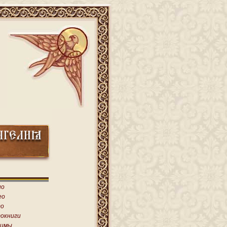
ио
ео
о
окниги
имы