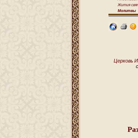
Жития свя
Молитвы
Церковь И
Ра