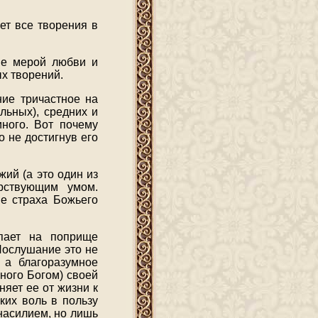
ет все творения в
тве мерой любви и
х творений.
ние тричастное на
льных), средних и
иного. Вот почему
 не достигнув его
жий (а это один из
рствующим умом.
е страха Божьего
упает на поприще
Послушание это не
 а благоразумное
ного Богом) своей
яет ее от жизни к
ких воль в пользу
насилием, но лишь