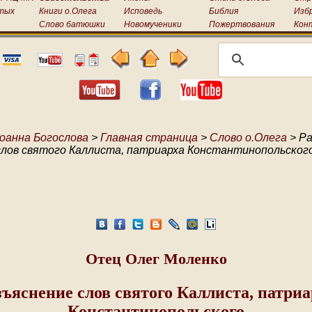
тых
Книги о.Олега
Исповедь
Библия
Изб
Слово батюшки
Новомученики
Пожертвования
Кон
оанна Богослова
>
Главная страница
>
Слово о.Олега
> Ра
слов святого Каллиста, патриарха Константинопольского
Отец Олег Моленко
зъяснение слов святого Каллиста, патриа
Константинопольского