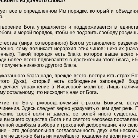
своить из данного слова?
вует все в определенном Им порядке, который и объединя
р.
 творение Бога управляется и поддерживается в единс
юбовь и мерой порядок, чтобы не подавить свободу разумны
естества (мира сотворенного) Богом установлено разделе
твенно, сему возникает иерархия этих чинов: нижних (нача
ных). Такой порядок есть благо, которое выше всего 
ди более всего подвизаются в достижении этого блага, ибо
 получить никакого другого блага.
указанного блага надо, прежде всего, воспринять страх Бо
того Духа), который есть соблюдение заповедей бод
 делает упражнение в Иисусовой молитве. Лишь наличи
му остальному, что нисходит к нам от Бога.
тие по Богу, руководствуемый страхом Божьим, вст
чинения. Здесь следует верно уразуметь о чем идет речь. 
ечение своей воли и замена ее волей иного существа,
и высшего существа (Бога или святого человека поставлен
женной ошибкам выбора и греховной деформации, что склон
ие - это добровольная согласованность двух или несколь
 нем не должно быть ни малейшего подавление воли иного 