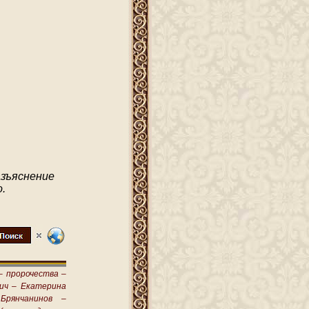
зъяснение
.
–
пророчества –
ич –
Екатерина
Брянчанинов –