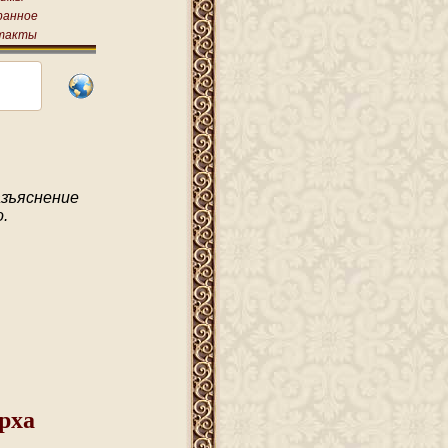
ранное
такты
зъяснение
.
рха