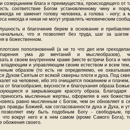
и созерцанием блага и преимущества, происходящего от т
сть соответствие Богом установленному чину и поряд
икогда не заменит голову человека, а голова - ногу; а 
са никогда и никак не могут управлять человеческим сооб
слушность и благочиние берем в основание и прибавля
начальных, что и позволяет без труда, шаг за шагом
я в божественном.
 плотских поползновений (а не то что дел или греходел
парения ума до мечтаний и мыслеобразов), че
ать в своем внутреннем храме (месте встречи Бога и чело
ь владеющим и управляющим своим естеством и всем тем, 
венным образом (то есть не определяемо, не охватывае
тся Духом Святым от всякой скверны плоти и духа. Под скв
 налет на человеке, ибо это очищается покаянием и плачем
а от благообразия, вкусности и благоухания образа Божье
азующиеся и закрывающие красоту образа. Благодаря
т приносить мысленные жертвы, оформляя в них божеств
ановясь равно мысленным с Богом, чем он обновляет в се
 дух правды Божией, как согласованности духа и Духа, и у
 позволяет ему быть подобным Богу - свободным, п
что вокруг него и в нем самом (кроме Самого Бога), т
 обожения своего.