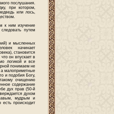
акого послушания.
ку, при котором,
медведь или лось,
ществом.
ем к ним изучение
 следовать путем
аний) и мысленных
ловек начинает
века), становится
что он впускает в
мо логикой и все
ерной понимаем не
, а малоприметные
го и подобия Богу,
 такому очищению
енное содержание
бе дух прав (50-й
тверждается духом
равым, мудрым и
о есть происходит