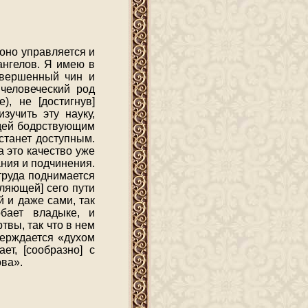
 оно управляется и
ангелов. Я имею в
совершенный чин и
 человеческий род
), не [достигнув]
зучить эту науку,
едей бодрствующим
станет доступным.
а это качество уже
ния и подчинения.
труда поднимается
ляющей] сего пути
й и даже сами, так
обает владыке, и
вы, так что в нем
верждается «духом
т, [сообразно] с
ова».