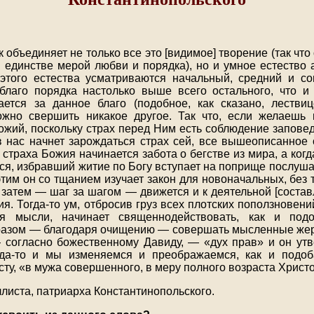
 объединяет не только все это [видимое] творение (так что
 единстве мерой любви и порядка), но и умное естество 
 этого естества усматриваются начальный, средний и 
благо порядка настолько выше всего остального, что и
ается за данное благо (подобное, как сказано, лествице
ожно свершить никакое другое. Так что, если желаешь и
ожий, поскольку страх перед Ним есть соблюдение запов
в нас начнет зарождаться страх сей, все вышеописанное 
о страха Божия начинается забота о бегстве из мира, а когд
ся, избравший житие по Богу вступает на поприще послуша
тим он со тщанием изучает закон для новоначальных, без 
а затем — шаг за шагом — движется и к деятельной [состав
. Тогда-то ум, отбросив груз всех плотских поползновени
ия мысли, начинает священнодействовать, как и под
азом — благодаря очищению — совершать мысленные жерт
 согласно божественному Давиду, — «дух прав» и он ут
да-то и мы изменяемся и преображаемся, как и подобае
ту, «в мужа совершенного, в меру полного возраста Христ
листа, патриарха Константинопольского.