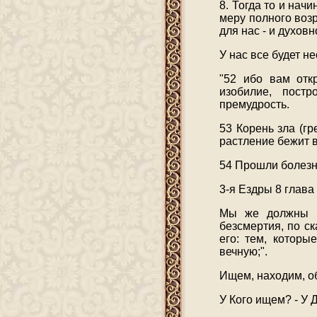
8. Тогда то и нач
меру полного воз
для нас - и духовн
У нас все будет не
"52 ибо вам отк
изобилие, постр
премудрость.
53 Корень зла (гр
растление бежит в
54 Прошли болезни
3-я Ездры 8 глава
Мы же должны п
безсмертия, по ск
его: тем, которы
вечную;".
Ищем, находим, о
У Кого ищем? - У 