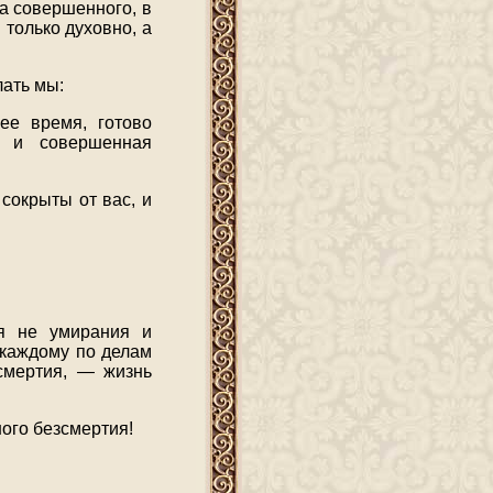
жа совершенного, в
только духовно, а
лать мы:
ее время, готово
ть и совершенная
 сокрыты от вас, и
я не умирания и
т каждому по делам
ссмертия, — жизнь
ого безсмертия!