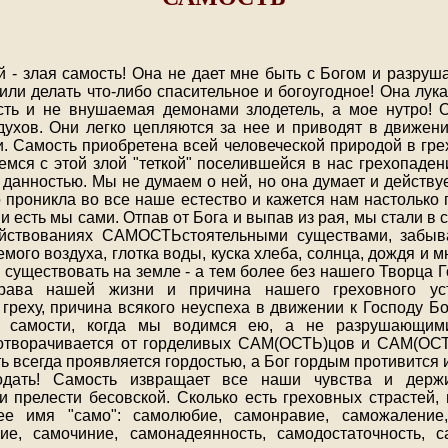
й - злая самость! Она не дает мне быть с Богом и разруша
или делать что-либо спасительное и богоугодное! Она лук
сть и не внушаемая демонами злодетель, а мое нутро! 
духов. Они легко цепляются за нее и приводят в движен
и. Самость приобретена всей человеческой природой в гр
мся с этой злой "теткой" поселившейся в нас грехопаден
данностью. Мы не думаем о ней, но она думает и действуе
о проникла во все наше естество и кажется нам настолько 
 и есть мы сами. Отпав от Бога и выпав из рая, мы стали в 
йствованиях САМОСТЬстоятельными существами, забыв
мого воздуха, глотка воды, куска хлеба, солнца, дождя и мн
существовать на земле - а тем более без нашего Творца Г
трава нашей жизни и причина нашего греховного уст
 греху, причина всякого неуспеха в движении к Господу Бо
й самости, когда мы водимся ею, а не разрушающим
 отворачивается от горделивых САМ(ОСТЬ)цов и САМ(ОСТ
ть всегда проявляется гордостью, а Бог гордым противитс
одать! Самость извращает все наши чувства и держ
 прелести бесовской. Сколько есть греховных страстей,
ее имя "само": самолюбие, самонравие, саможаление,
е, самочиние, самонадеянность, самодостаточность, с