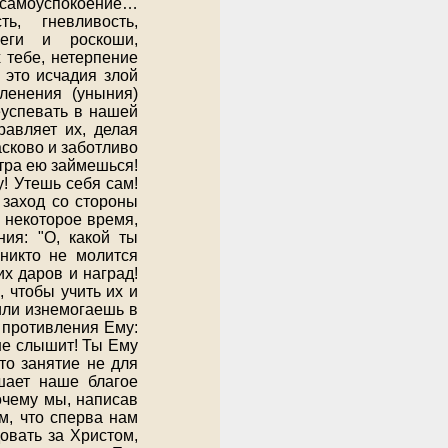
 самоуспокоение…
ь, гневливость,
неги и роскоши,
 тебе, нетерпение
 это исчадия злой
ленения (уныния)
еуспевать в нашей
равляет их, делая
сково и заботливо
втра ею займешься!
у! Утешь себя сам!
 заход со стороны
 некоторое время,
ия: "О, какой ты
никто не молится
х даров и наград!
 чтобы учить их и
или изнемогаешь в
 противления Ему:
 не слышит! Ты Ему
то занятие не для
шает наше благое
очему мы, написав
м, что сперва нам
овать за Христом,