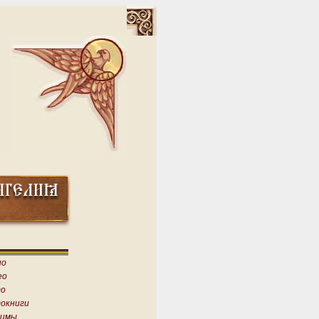
ио
ео
о
окниги
имы