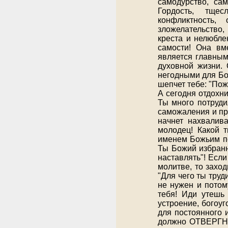
самодурство, са
Гордость, тщес
конфликтность,
зложелательство,
креста и нелюбле
самости! Она вм
является главным
духовной жизни. 
негодными для Бо
шепчет тебе: "Пож
А сегодня отдохни
Ты много потруди
саможаления и пр
начнет нахвалив
молодец! Какой 
именем Божьим по
Ты Божий избранн
наставлять"! Есл
молитве, то захо
"Для чего ты труд
не нужен и потом
тебя! Иди утешь
устроение, богоу
для постоянного 
должно ОТВЕРГНУТ