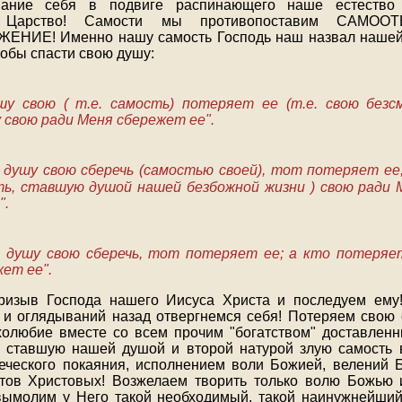
вание себя в подвиге распинающего наше естество
е Царство! Самости мы противопоставим САМО
ИЕ! Именно нашу самость Господь наш назвал нашей 
тобы спасти свою душу:
шу свою ( т.е. самость) потеряет ее (т.е. свою безс
свою ради Меня сбережет ее".
 душу свою сберечь (самостью своей), тот потеряет ее
ть, ставшую душой нашей безбожной жизни ) свою ради 
".
т душу свою сберечь, тот потеряет ее; а кто потеряе
ет ее".
ризыв Господа нашего Иисуса Христа и последуем ему!
 и оглядываний назад отвергнемся себя! Потеряем свою с
холюбие вместе со всем прочим "богатством" доставлен
 ставшую нашей душой и второй натурой злую самость в
еческого покаяния, исполнением воли Божией, велений 
етов Христовых! Возжелаем творить только волю Божью 
вымолим у Него такой необходимый, такой наинужнейший