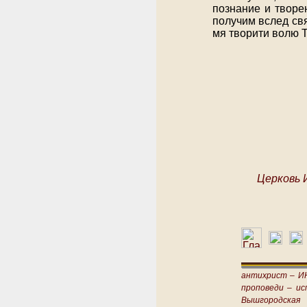
познание и творе
получим вслед свя
мя творити волю Т
Церковь 
антихрист –
И
проповеди –
ис
Вышгородская