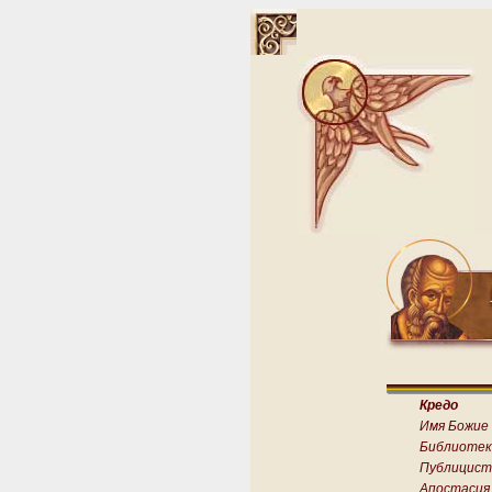
Кредо
Имя Божие
Библиотек
Публицист
Апостасия