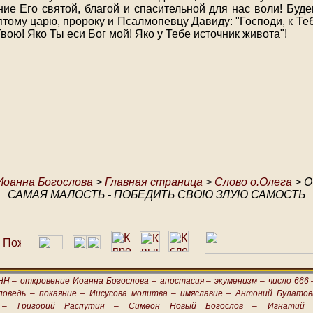
ние Его святой, благой и спасительной для нас воли! Буде
тому царю, пророку и Псалмопевцу Давиду: "Господи, к Те
вою! Яко Ты еси Бог мой! Яко у Тебе источник живота"!
Иоанна Богослова
>
Главная страница
>
Слово о.Олега
> 
САМАЯ МАЛОСТЬ - ПОБЕДИТЬ СВОЮ ЗЛУЮ САМОСТЬ
НН –
откровение Иоанна Богослова –
апостасия –
экуменизм –
число 666 
поведь –
покаяние –
Иисусова молитва –
имяславие –
Антоний Булатов
 –
Григорий Распутин –
Симеон Новый Богослов –
Игнатий 