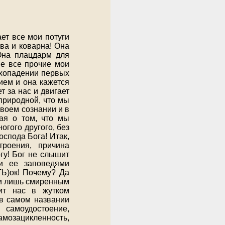
ет все мои потуги
ава и коварна! Она
Она плацдарм для
ие все прочие мои
ехопадении первых
ием и она кажется
т за нас и двигает
природной, что мы
своем сознании и в
ая о том, что мы
огого другого, без
оспода Бога! Итак,
роения, причина
гу! Бог не слышит
и ее заповедями
Ь)ок! Почему? Да
я и лишь смиренным
ит нас в жутком
 в самом названии
 самоудостоение,
амозацикленность,