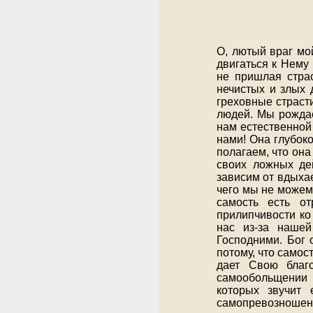
О, лютый враг мо
двигаться к Нему 
не пришлая стра
нечистых и злых 
греховные страст
людей. Мы рождае
нам естественной 
нами! Она глубок
полагаем, что она
своих ложных де
зависим от вдыхае
чего мы не можем 
самость есть о
прилипчивости ко
нас из-за наше
Господними. Бог
потому, что самос
дает Свою благ
самообольщении и
которых звучит 
самопревозношени