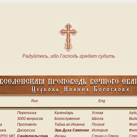
Радуйтесь, ибо Господь грядет судить
Rus
Eng
Переписка
Календарь
Устав
Ауд
3000 вопросов
Богослужения
Школа
Вид
а
Проповеди
Тайна ап.Иоанна
Поэзия
Фот
ика
Дискуссии
Эра Духа Святого
История
Фот
 РПЦ МП
Свидетельства
Иконы
Стихи о.Олега
Стр