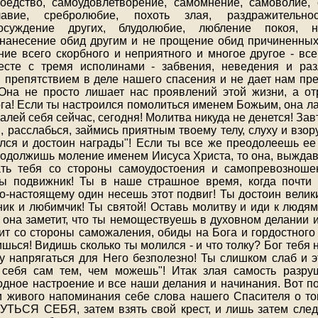
моедство, самоудовлетворение, самомнение, самоволие,
лавие, сребролюбие, похоть злая, раздражительност
 осуждение других, блудолюбие, любление покоя, 
 нанесение обид другим и не прощение обид причиненных
ние всего скорбного и неприятного и многое другое - все
есте с тремя исполинами - забвения, неведения и раз
 препятствием в деле нашего спасения и не дает нам пр
Она не просто лишает нас проявлений этой жизни, а от
га! Если ты настроился помолиться именем Божьим, она ла
алей себя сейчас, сегодня! Молитва никуда не денется! За
, расслабься, займись приятным твоему телу, слуху и взор
лся и достоин награды"! Если ты все же преодолеешь ее
одолжишь моление именем Иисуса Христа, то она, выждав
ать тебя со стороны самоудостоения и самопревозношен
ты подвижник! Ты в наше страшное время, когда почти 
-настоящему один несешь этот подвиг! Ты достоин велики
ик и любимчик! Ты святой! Оставь молитву и иди к людям,
и она заметит, что ты немоществуешь в духовном делании 
дит со стороны саможаления, обиды на Бога и гордостного
ишься! Видишь сколько ты молился - и что толку? Бог тебя
у напрягаться для Него безполезно! Ты слишком слаб и э
 себя сам тем, чем можешь"! Итак злая самость разру
годное настроение и все наши делания и начинания. Вот п
и живого напоминания себе слова нашего Спасителя о то
ЬСЯ СЕБЯ, затем взять свой крест, и лишь затем след