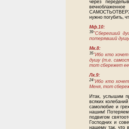
через переделы
вечноблаженно
САМОСТЬОТВЕРЖЕН
нужно погубить, ч
Мф.10:
39
"Сберегший ду
потерявший душу 
Мк.8:
35
"Ибо кто хочет
душу (т.е. самос
тот сбережет ее
Лк.9:
24
"Ибо кто хоче
Меня, тот сбереж
Итак, услышим п
всяких колебаний
самолюбие и гре
нашим! Потеряем
подвигом святоот
Господних и сов
нашему так, что 