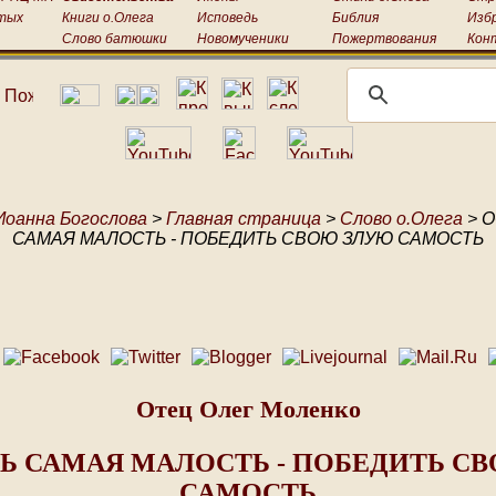
тых
Книги о.Олега
Исповедь
Библия
Изб
Слово батюшки
Новомученики
Пожертвования
Кон
Иоанна Богослова
>
Главная страница
>
Слово о.Олега
> 
САМАЯ МАЛОСТЬ - ПОБЕДИТЬ СВОЮ ЗЛУЮ САМОСТЬ
Отец Олег Моленко
Ь САМАЯ МАЛОСТЬ - ПОБЕДИТЬ С
САМОСТЬ