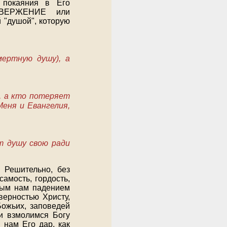
 покаяния в Его
ОТВЕРЖЕНИЕ или
"душой", которую
мертную душу), а
, а кто потеряет
Меня и Евангелия,
т душу свою ради
 Решительно, без
амость, гордость,
ным нам падением
ерностью Христу,
Божьих, заповедей
и взмолимся Богу
 нам Его дар, как