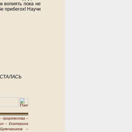
м вопиять пока не
бе прибегох! Научи
ОСТАЛАСЬ
–
пророчества –
ич –
Екатерина
Брянчанинов –