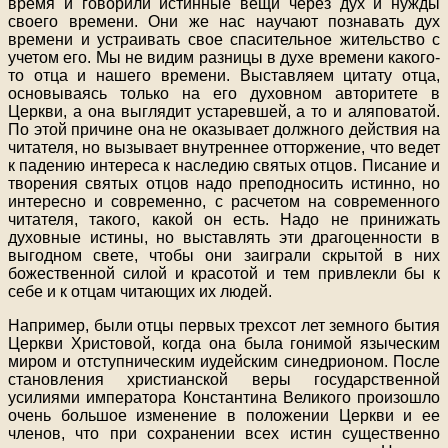
время и говорили истинные вещи через дух и нужды
своего времени. Они же нас научают познавать дух
времени и устраивать свое спасительное жительство с
учетом его. Мы не видим разницы в духе времени какого-
то отца и нашего времени. Выставляем цитату отца,
основываясь только на его духовном авторитете в
Церкви, а она выглядит устаревшей, а то и аляповатой.
По этой причине она не оказывает должного действия на
читателя, но вызывает внутреннее отторжение, что ведет
к падению интереса к наследию святых отцов. Писание и
творения святых отцов надо преподносить истинно, но
интересно и современно, с расчетом на современного
читателя, такого, какой он есть. Надо не принижать
духовные истины, но выставлять эти драгоценности в
выгодном свете, чтобы они заиграли скрытой в них
божественной силой и красотой и тем привлекли бы к
себе и к отцам читающих их людей.
Например, были отцы первых трехсот лет земного бытия
Церкви Христовой, когда она была гонимой языческим
миром и отступническим иудейским синедрионом. После
становления христианской веры государственной
усилиями императора Константина Великого произошло
очень большое изменение в положении Церкви и ее
членов, что при сохранении всех истин существенно