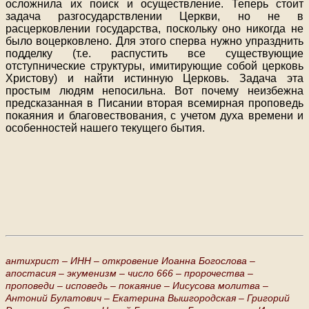
осложнила их поиск и осуществление. Теперь стоит
задача разгосударствлении Церкви, но не в
расцерковлении государства, поскольку оно никогда не
было воцерковлено. Для этого сперва нужно упразднить
подделку (т.е. распустить все существующие
отступнические структуры, имитирующие собой церковь
Христову) и найти истинную Церковь. Задача эта
простым людям непосильна. Вот почему неизбежна
предсказанная в Писании вторая всемирная проповедь
покаяния и благовествования, с учетом духа времени и
особенностей нашего текущего бытия.
антихрист –
ИНН –
откровение Иоанна Богослова –
апостасия –
экуменизм –
число 666 –
пророчества –
проповеди –
исповедь –
покаяние –
Иисусова молитва –
Антоний Булатович –
Екатерина Вышгородская –
Григорий