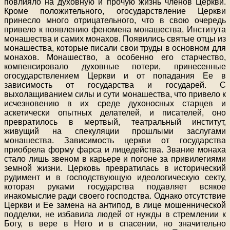
повлияло на духовную и прочую жизнь членов Церкви.
Кроме положительного, огосударствление Церкви
принесло много отрицательного, что в свою очередь
привело к появлению феномена монашества, Института
монашества и самих монахов. Появились святые отцы из
монашества, которые писали свои труды в основном для
монахов. Монашество, а особенно его старчество,
компенсировало духовные потери, принесенные
огосударствлением Церкви и от попадания Ее в
зависимость от государства и государей. С
выхолащиванием силы и сути монашества, что привело к
исчезновению в их среде духоносных старцев и
аскетически опытных делателей, и писателей, оно
превратилось в мертвый, театральный институт,
живущий на спекуляции прошлыми заслугами
монашества. Зависимость церкви от государства
приобрела форму фарса и лицедейства. Звание монаха
стало лишь звеном в карьере и погоне за привилегиями
земной жизни. Церковь превратилась в исторический
рудимент и в господствующую идеологическую секту,
которая руками государства подавляет всякое
инакомыслие ради своего господства. Однако отсутствие
Церкви и Ее замена на антипод, в лице мошеннической
подделки, не избавила людей от нужды в стремлении к
Богу, в вере в Него и в спасении, но значительно