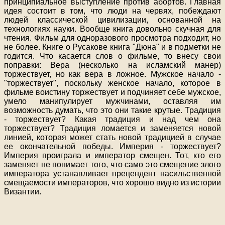
принципиальное выступление против абортов. Главная
идея состоит в том, что люди на червях, побеждают
людей классической цивилизации, основанной на
технологиях науки. Вообще книга довольно скучная для
чтения. Фильм для одноразового просмотра подходит, но
не более. Книге о Русакове книга "Дюна" и в подметки не
годится. Что касается слов о фильме, то внесу свои
поправки: Вера (несколько на исламский манер)
торжествует, но как вера в ложное. Мужское начало -
"торжествует", поскольку женское начало, которое в
фильме воистину торжествует и подчиняет себе мужское,
умело манипулирует мужчинами, оставляя им
возможность думать, что это они такие крутые. Традиция
- торжествует? Какая традиция и над чем она
торжествует? Традиция ломается и заменяется новой
линией, которая может стать новой традицией в случае
ее окончательной победы. Империя - торжествует?
Империя проиграла и император смещен. Тот, кто его
заменяет не понимает того, что само это смещение злого
императора устанавливает прецендент насильственной
смещаемости императоров, что хорошо видно из истории
Византии.