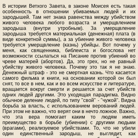
В истории Ветхого Завета, в законе Моисея есть такая
особенность в отношении убиваемых людей и их
зародышей. Там нет знака равенства между убийством
живого человека любого возраста и умерщвлением
зародыша (внутри утробным). За умерщвление
зародыша требуется материальная (денежная) плата (в
виде конкретной суммы), а за убиение живого человека
требуется умерщвление (казнь) убийцы. Вот почему у
меня, как священника, библеиста и богослова нет
возможности ссылаться на Писание против убиений во
чреве матерей (абортов). Да, это грех, но не равный
убийству живого человека. Почему это так я не знаю.
Денежный штраф - это не смертная казнь. Что касается
самого фильма и книги, на основании которой он был
снят, то все в нем, как и во всем искусстве и литературе,
вращается вокруг смерти и решается за счет убийств
одних людей другими. Это уходящая парадигма. Видно
обычное деление людей, по типу "свой" - "чужой". Видна
борьба за власть, с использованием верований людей.
При этом не важно, что верят они в нечто ложное. Важно,
что эта вера помогает каким то людям иметь
преимущество в борьбе (убиении) с другими людьми
(врагами), реализуемое убийствами. То, что не убили
один единственный зародыш, не выглядит, как