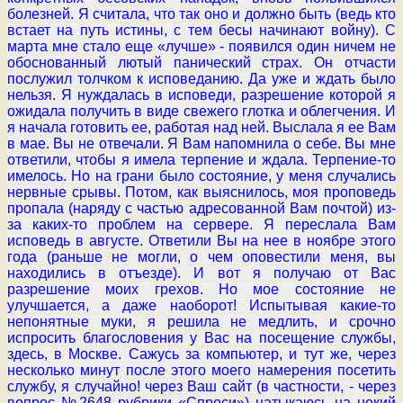
болезней. Я считала, что так оно и должно быть (ведь кто
встает на путь истины, с тем бесы начинают войну). С
марта мне стало еще «лучше» - появился один ничем не
обоснованный лютый панический страх. Он отчасти
послужил толчком к исповеданию. Да уже и ждать было
нельзя. Я нуждалась в исповеди, разрешение которой я
ожидала получить в виде свежего глотка и облегчения. И
я начала готовить ее, работая над ней. Выслала я ее Вам
в мае. Вы не отвечали. Я Вам напомнила о себе. Вы мне
ответили, чтобы я имела терпение и ждала. Терпение-то
имелось. Но на грани было состояние, у меня случались
нервные срывы. Потом, как выяснилось, моя проповедь
пропала (наряду с частью адресованной Вам почтой) из-
за каких-то проблем на сервере. Я переслала Вам
исповедь в августе. Ответили Вы на нее в ноябре этого
года (раньше не могли, о чем оповестили меня, вы
находились в отъезде). И вот я получаю от Вас
разрешение моих грехов. Но мое состояние не
улучшается, а даже наоборот! Испытывая какие-то
непонятные муки, я решила не медлить, и срочно
испросить благословения у Вас на посещение службы,
здесь, в Москве. Сажусь за компьютер, и тут же, через
несколько минут после этого моего намерения посетить
службу, я случайно! через Ваш сайт (в частности, - через
вопрос №2648 рубрики «Спроси») натыкаюсь на некий