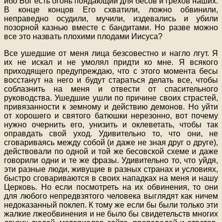
ибо Бог есть огонь поядающий для бесов и грехов наших.
В конце концов Его схватили, ложно обвинили,
неправедно осудили, мучили, издевались и убили
позорной казнью вместе с бандитами. Но разве можно
все это назвать плохими плодами Иисуса?
Все ушедшие от меня лица безсовестно и нагло лгут. Я
их не искал и не умолял придти ко мне. Я всякого
приходящего предупреждаю, что с этого момента бесы
восстанут на него и будут стараться делать все, чтобы
соблазнить на меня и отвести от спасительного
руководства. Ушедшие ушли по причине своих страстей,
привязанности к земному и действию демонов. Но уйти
от хорошего и святого батюшки нерезонно, вот почему
нужно очернить его, унизить и оклеветать, чтобы так
оправдать свой уход. Удивительно то, что они, не
сговариваясь между собой (и даже не зная друг о друге),
действовали по одной и той же бесовской схеме и даже
говорили одни и те же фразы. Удивительно то, что уйдя,
эти разные люди, живущие в разных странах и условиях,
быстро сговариваются в своих нападках на меня и нашу
Церковь. Но если посмотреть на их обвинения, то они
для любого непредвзятого человека выглядят как ничем
недоказанный поклеп. К тому же если бы были только эти
жалкие лжеобвинения и не было бы свидетельств многих