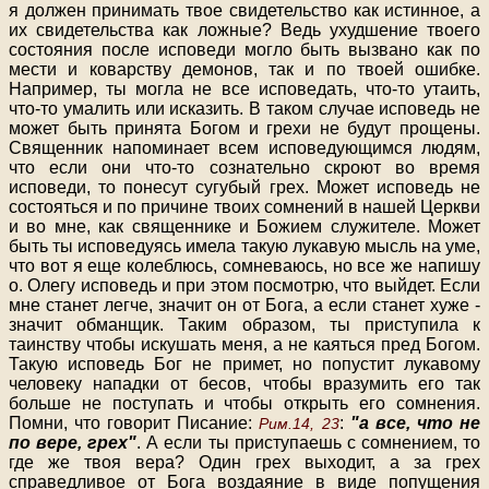
я должен принимать твое свидетельство как истинное, а
их свидетельства как ложные? Ведь ухудшение твоего
состояния после исповеди могло быть вызвано как по
мести и коварству демонов, так и по твоей ошибке.
Например, ты могла не все исповедать, что-то утаить,
что-то умалить или исказить. В таком случае исповедь не
может быть принята Богом и грехи не будут прощены.
Священник напоминает всем исповедующимся людям,
что если они что-то сознательно скроют во время
исповеди, то понесут сугубый грех. Может исповедь не
состояться и по причине твоих сомнений в нашей Церкви
и во мне, как священнике и Божием служителе. Может
быть ты исповедуясь имела такую лукавую мысль на уме,
что вот я еще колеблюсь, сомневаюсь, но все же напишу
о. Олегу исповедь и при этом посмотрю, что выйдет. Если
мне станет легче, значит он от Бога, а если станет хуже -
значит обманщик. Таким образом, ты приступила к
таинству чтобы искушать меня, а не каяться пред Богом.
Такую исповедь Бог не примет, но попустит лукавому
человеку нападки от бесов, чтобы вразумить его так
больше не поступать и чтобы открыть его сомнения.
Помни, что говорит Писание:
:
"а все, что не
Рим.14, 23
по вере, грех"
. А если ты приступаешь с сомнением, то
где же твоя вера? Один грех выходит, а за грех
справедливое от Бога воздаяние в виде попущения