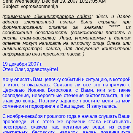
Sent: Wednesday, Deciber 19, 2007 10:27:05 AM
Subject: vopros/somnenija
(
примечание администратора сайта
: здесь и далее
адреса электронной почты были скрыты при
форматировании ответа за знаками "****" из
соображения безопасности (возможности попасть в
листы спам-рассылки). Лица, упоминаемые в данном
ответе могут написать на эл.почту отца Олега или
администратора сайта, для получения контактной
информации или пересылки писем. )
19 декабря 2007 г.
Отец Олег, здравствуйте!
Хочу описать Вам цепочку событий и ситуацию, в которой
в итоге я оказалась. Связано ли все это напрямую с
Церковью Иоанна Богослова, с Вами, или это такие
совпадения, невероятные стечения обстоятельств, я не
знаю до конца. Поэтому заранее простите меня за мои
сомнения и подозрения в Ваш адрес. Я запуталась.
С ноября-декабря прошлого года я начала слушать Ваши
проповеди. И с этого же времени стала испытывать
некоторые, скажем так, негативные вещи, из серии
конкретных бесовских нападок, вновь появившихся