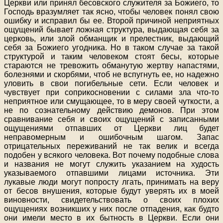
Церкви или принял бесовского служителя за Божиего, то
Господь вразумляет так ясно, чтобы человек понял свою
ошибку и исправил бы ее. Второй причиной неприятных
ощущений бывает ложная структура, выдающая себя за
церковь, или злой обманщик и прелестник, выдающий
себя за Божиего угодника. Но в таком случае за такой
структурой и таким человеком стоят бесы, которые
стараются не тревожить обманутую жертву напастями,
болезнями и скорбями, чтоб не вспугнуть ее, но надежно
уловить в свои погибельные сети. Если человек и
чувствует при соприкосновении с силами зла что-то
неприятное или смущающее, то в меру своей чуткости, а
не по сознательному действию демонов. При этом
сравнивание себя и своих ощущений с записанными
ощущениями отпавших от Церкви лиц будет
неправомерным и ошибочным шагом. Запас
отрицательных переживаний не так велик и всегда
подобен у всякого человека. Вот почему подобные слова
и названия не могут служить указанием на худость
указываемого отпавшими лицами источника. Эти
лукавые люди могут попросту лгать, принимать на веру
от бесов внушения, которые будут уверять их в моей
виновности, свидетельствовать о своих плохих
ощущениях возникших у них после отпадения, как будто
они имели место в их бытность в Церкви. Если они