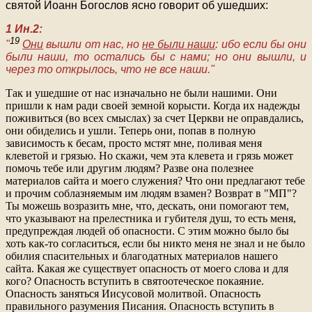
святой Иоанн Богослов ясно говорит об ушедших:
1 Ин.2:
19
"
Они
вышли от нас, но
не были наши
: ибо если бы они
были наши, то остались бы с нами; но они вышли, и
через то открылось, что не все наши."
Так и ушедшие от нас изначально не были нашими. Они
пришли к нам ради своей земной корысти. Когда их надежды
поживиться (во всех смыслах) за счет Церкви не оправдались,
они обиделись и ушли. Теперь они, попав в полную
зависимость к бесам, просто мстят мне, поливая меня
клеветой и грязью. Но скажи, чем эта клевета и грязь может
помочь тебе или другим людям? Разве она полезнее
материалов сайта и моего служения? Что они предлагают тебе
и прочим соблазняемым им людям взамен? Возврат в "МП"?
Ты можешь возразить мне, что, дескать, они помогают тем,
что указывают на прелестника и губителя душ, то есть меня,
предупреждая людей об опасности. С этим можно было бы
хоть как-то согласиться, если бы никто меня не знал и не было
обилия спасительных и благодатных материалов нашего
сайта. Какая же существует опасность от моего слова и для
кого? Опасность вступить в святоотеческое покаяние.
Опасность заняться Иисусовой молитвой. Опасность
правильного разумения Писания. Опасность вступить в