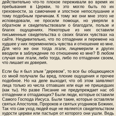
действительно что-то плохое переживали во время их
пребывания в Церкви, то это могло быть по их
греховности, за самочиние и злостное непослушание и
тому подобным причинам. К тому же они мне этого не
исповедовали, не просили помощи, но уверяли в
обратном и свидетельствовали о благодати, пользе и
благих ощущениях. Некоторые из них оставили
письменные свидетельства о своих благих чувствах на
сайте. Неудивительно, что по отпадении и перемене на
худшее у них переменились чувства и отношение ко мне.
Для чего же они тогда лгали, лицемерили и других
вводили в заблуждение по отношению ко мне? В любом
случая они лгали, либо тогда, либо по отпадении своем,
что лишает их доверия.
Если бы я был злым "деревом", то все бы общающиеся
со мной получали бы вред, плохие ощущения и прочее
подобное. Но на деле выходит, что об этом заявляют
лица только из числа отпавших или еще не пришедших
(как ты). Но разве Писание не предупреждает нас об
отпадении и отпадающих? Были люди, которые оставили
Самого Господа Иисуса. Были такие, которые оставляли
святых Апостолов, Пророков и святых угодников Божиих.
Так что сам уход людей еще не является свидетельством
худости церкви или пастыря от которого они ушли. Ведь