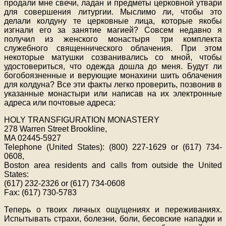
продали мне свечи, ладан и предметы церковной утвари
для совершения литургии. Мыслимо ли, чтобы это
делали колдуну те церковные лица, которые якобы
изгнали его за занятие магией? Совсем недавно я
получил из женского монастыря три комплекта
служебного священнического облачения. При этом
некоторые матушки созванивались со мной, чтобы
удостовериться, что одежда дошла до меня. Будут ли
богобоязненные и верующие монахини шить облачения
для колдуна? Все эти факты легко проверить, позвонив в
указанные монастыри или написав на их электронные
адреса или почтовые адреса:
HOLY TRANSFIGURATION MONASTERY
278 Warren Street Brookline,
MA 02445-5927
Telephone (United States): (800) 227-1629 or (617) 734-
0608,
Boston area residents and calls from outside the United
States:
(617) 232-2326 or (617) 734-0608
Fax: (617) 730-5783
Теперь о твоих личных ощущениях и переживаниях.
Испытывать страхи, болезни, боли, бесовские нападки и