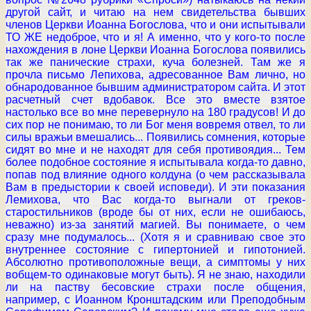
другой сайт, и читаю на нем свидетельства бывших
членов Церкви Иоанна Богослова, что и они испытывали
ТО ЖЕ недоброе, что и я! А именно, что у кого-то после
нахождения в лоне Церкви Иоанна Богослова появились
так же панические страхи, куча болезней. Там же я
прочла письмо Лепихова, адресованное Вам лично, но
обнародованное бывшим администратором сайта. И этот
расчетный счет вдобавок. Все это вместе взятое
настолько все во мне перевернуло на 180 градусов! И до
сих пор не понимаю, то ли Бог меня вовремя отвел, то ли
силы вражьи вмешались... Появились сомнения, которые
сидят во мне и не находят для себя противоядия... Тем
более подобное состояние я испытывала когда-то давно,
попав под влияние одного колдуна (о чем рассказывала
Вам в предыстории к своей исповеди). И эти показания
Лемихова, что Вас когда-то выгнали от греков-
старостильников (вроде бы от них, если не ошибаюсь,
неважно) из-за занятий магией. Вы понимаете, о чем
сразу мне подумалось... (Хотя я и сравниваю свое это
внутреннее состояние с гипертонией и гипотонией.
Абсолютно противоположные вещи, а симптомы у них
вобщем-то одинаковые могут быть). Я не знаю, находили
ли на паству бесовские страхи после общения,
например, с Иоанном Кронштадским или Преподобным