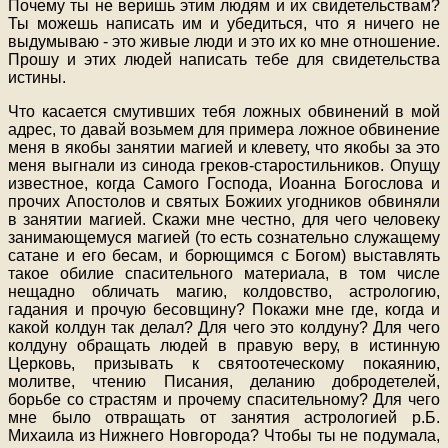
Почему ты не веришь этим людям и их свидетельствам?
Ты можешь написать им и убедиться, что я ничего не
выдумываю - это живые люди и это их ко мне отношение.
Прошу и этих людей написать тебе для свидетельства
истины.
Что касается смутивших тебя ложных обвинений в мой
адрес, то давай возьмем для примера ложное обвинение
меня в якобы занятии магией и клевету, что якобы за это
меня выгнали из синода греков-старостильников. Опущу
известное, когда Самого Господа, Иоанна Богослова и
прочих Апостолов и святых Божиих угодников обвиняли
в занятии магией. Скажи мне честно, для чего человеку
занимающемуся магией (то есть сознательно служащему
сатане и его бесам, и борющимся с Богом) выставлять
такое обилие спасительного материала, в том числе
нещадно обличать магию, колдовство, астрологию,
гадания и прочую бесовщину? Покажи мне где, когда и
какой колдун так делал? Для чего это колдуну? Для чего
колдуну обращать людей в правую веру, в истинную
Церковь, призывать к святоотеческому покаянию,
молитве, чтению Писания, деланию добродетелей,
борьбе со страстям и прочему спасительному? Для чего
мне было отвращать от занятия астрологией р.Б.
Михаила из Нижнего Новгорода? Чтобы ты не подумала,