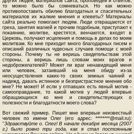
других людей, материалов сайта, проповедей и ответов,
то можно было бы сомневаться. Но как можно
противопоставить обилию благодатных и спасительных
материалов их жалкие мнения и клеветы? Материалы
сайта реально помогают людям. Люди отвращаются от
греха, занятия магией и прочим подобным, приступают к
покаянию, молитве, крестятся, венчаются, входят в
Церковь, получают исцеления и помощь в делах по моим
молитвам. Ко мне приходит много благодарных писем и
описаний различных чудесных случаев помощи с моей
стороны. Почему ты не веришь свидетельствам этой
стороны, а веришь лишь словам моих врагов и
недоброжелателей? Может ли враг ненавидящий меня
или человек, затаивший на меня обиду из-за
неосуществления каких-то своих земных чаяний и
надежд, давать истинное и безпристрастное мнение обо
мне? Не может! И если у отпавших есть явный мотив -
самооправдание, то какой мотив у людей впервые
обращающихся ко мне и свидетельствующих о
полезности и благодатности моего слова?
Вот свежий пример. Пишет мне впервые неизвестный
человек по имени Олег (его адрес: ********@mail.ru):
"
Здравствуйте о. Олег! В начале декабря месяца (2007
г.) было ровно три года, как я стал постоянным