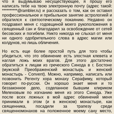
что я выдумываю несуществующее, я прошу его
написать тебе на твою электронную почту (адрес такой:
**********@rambler.ru) и рассказать о том, как он оставил
профессиональное и прибыльное занятие астрологией и
обратился к святоотеческому покаянию. Недавно он
поздравил меня с годовщиной моего рукоположения в
священный сан и благодарил за освобождение от сетей
бесовских и погибели. Никто никогда не слыхал от меня
ни одного одобрительного слова в адрес магии или
колдунов, но лишь обличения.
Но есть еще более простой путь для того чтобы
убедиться, что это обвинение есть злостная клевета и
наглая ложь моих врагов. Для этого достаточно
обратиться к лицам из греческого Синода в г. Бостоне
(мужской Преображенский монастырь и женский
монастырь - Convent). Можно, например, написать или
позвонить Регенту хора монаху Серафиму, который
говорит по-русски. Он хорошо знает меня и то
беззаконное дело, соделанное бывшим клириком
Мелеховым по изгнанию меня из этого Синода. Уже
после всех ложных в мой адрес обвинений меня
принимали в этом (и в женском) монастыре, как
священника, посадили за трапезу среди
священномонахов на положенное моему сану место,