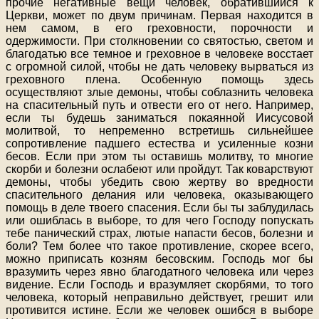
прочие негативные вещи человек, обратившийся к
Церкви, может по двум причинам. Первая находится в
нем самом, в его греховности, порочности и
одержимости. При столкновении со святостью, светом и
благодатью все темное и греховное в человеке восстает
с огромной силой, чтобы не дать человеку вырваться из
греховного плена. Особенную помощь здесь
осуществляют злые демоны, чтобы соблазнить человека
на спасительный путь и отвести его от него. Например,
если ты будешь заниматься покаянной Иисусовой
молитвой, то непременно встретишь сильнейшее
сопротивление падшего естества и усиленные козни
бесов. Если при этом ты оставишь молитву, то многие
скорби и болезни ослабеют или пройдут. Так коварствуют
демоны, чтобы убедить свою жертву во вредности
спасительного делания или человека, оказывающего
помощь в деле твоего спасения. Если бы ты заблудилась
или ошиблась в выборе, то для чего Господу попускать
тебе панический страх, лютые напасти бесов, болезни и
боли? Тем более что такое противление, скорее всего,
можно приписать козням бесовским. Господь мог бы
вразумить через явно благодатного человека или через
видение. Если Господь и вразумляет скорбями, то того
человека, который неправильно действует, грешит или
противится истине. Если же человек ошибся в выборе