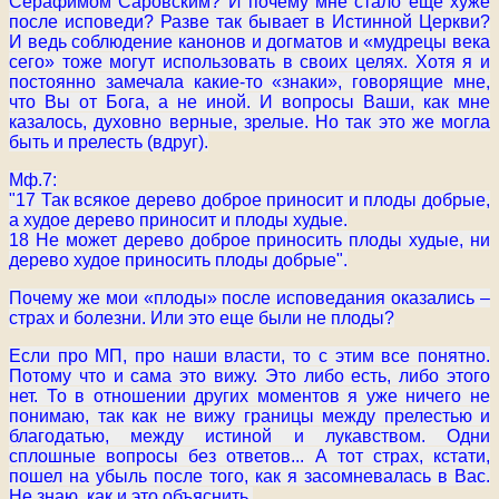
Серафимом Саровским? И почему мне стало еще хуже
после исповеди? Разве так бывает в Истинной Церкви?
И ведь соблюдение канонов и догматов и «мудрецы века
сего» тоже могут использовать в своих целях. Хотя я и
постоянно замечала какие-то «знаки», говорящие мне,
что Вы от Бога, а не иной. И вопросы Ваши, как мне
казалось, духовно верные, зрелые. Но так это же могла
быть и прелесть (вдруг).
Мф.7:
"17 Так всякое дерево доброе приносит и плоды добрые,
а худое дерево приносит и плоды худые.
18 Не может дерево доброе приносить плоды худые, ни
дерево худое приносить плоды добрые".
Почему же мои «плоды» после исповедания оказались –
страх и болезни. Или это еще были не плоды?
Если про МП, про наши власти, то с этим все понятно.
Потому что и сама это вижу. Это либо есть, либо этого
нет. То в отношении других моментов я уже ничего не
понимаю, так как не вижу границы между прелестью и
благодатью, между истиной и лукавством. Одни
сплошные вопросы без ответов... А тот страх, кстати,
пошел на убыль после того, как я засомневалась в Вас.
Не знаю, как и это объяснить.