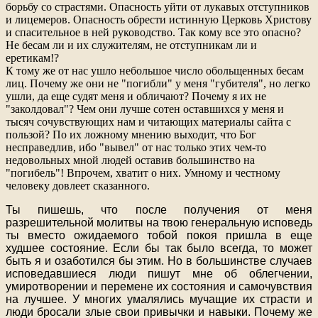
борьбу со страстями. Опасность уйти от лукавых отступников
и лицемеров. Опасность обрести истинную Церковь Христову
и спасительное в ней руководство. Так кому все это опасно?
Не бесам ли и их служителям, не отступникам ли и
еретикам!?
К тому же от нас ушло небольшое число обольщенных бесам
лиц. Почему же они не "погибли" у меня "губителя", но легко
ушли, да еще судят меня и обличают? Почему я их не
"заколдовал"? Чем они лучше сотен оставшихся у меня и
тысяч сочувствующих нам и читающих материалы сайта с
пользой? По их ложному мнению выходит, что Бог
несправедлив, ибо "вывел" от нас только этих чем-то
недовольных мной людей оставив большинство на
"погибель"! Впрочем, хватит о них. Умному и честному
человеку довлеет сказанного.
Ты пишешь, что после получения от меня
разрешительной молитвы на твою генеральную исповедь
ты вместо ожидаемого тобой покоя пришла в еще
худшее состояние. Если бы так было всегда, то может
быть я и озаботился бы этим. Но в большинстве случаев
исповедавшиеся люди пишут мне об облегчении,
умиротворении и перемене их состояния и самочувствия
на лучшее. У многих умалялись мучащие их страсти и
люди бросали злые свои привычки и навыки. Почему же