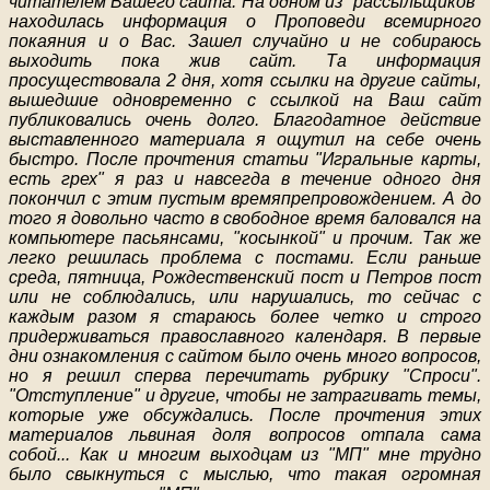
читателем Вашего сайта. На одном из "рассыльщиков"
находилась информация о Проповеди всемирного
покаяния и о Вас. Зашел случайно и не собираюсь
выходить пока жив сайт. Та информация
просуществовала 2 дня, хотя ссылки на другие сайты,
вышедшие одновременно с ссылкой на Ваш сайт
публиковались очень долго. Благодатное действие
выставленного материала я ощутил на себе очень
быстро. После прочтения статьи "Игральные карты,
есть грех" я раз и навсегда в течение одного дня
покончил с этим пустым времяпрепровождением. А до
того я довольно часто в свободное время баловался на
компьютере пасьянсами, "косынкой" и прочим. Так же
легко решилась проблема с постами. Если раньше
среда, пятница, Рождественский пост и Петров пост
или не соблюдались, или нарушались, то сейчас с
каждым разом я стараюсь более четко и строго
придерживаться православного календаря. В первые
дни ознакомления с сайтом было очень много вопросов,
но я решил сперва перечитать рубрику "Спроси".
"Отступление" и другие, чтобы не затрагивать темы,
которые уже обсуждались. После прочтения этих
материалов львиная доля вопросов отпала сама
собой... Как и многим выходцам из "МП" мне трудно
было свыкнуться с мыслью, что такая огромная