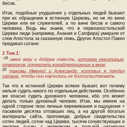
бесов.
Итак, подобные ухудшения у отдельных людей бывают
при их обращении в истинную Церковь, но не по вине
Церкви или ее служителей, а по вине бесов и самого
человека. Ведь мы знаем, что в первоапостольской
Церкви люди (например, Анания и Сапфира) умирали от
слов Апостола за сказанную ложь. Других Апостол Павел
предавал сатане:
1 Тим.1:
19
"
имея веру и добрую совесть,
которую некоторые,
отвергнув, потерпели кораблекрушение в вере
;
20
таковы Именей и Александр, которых я предал
сатане
, чтобы они научились не богохульствовать
Так что в истинной Церкви всякое бывает, вот почему
нельзя судить никого по отдельным действиям. Особенно
же опасно судить духовного человека, ибо это может
делать только духовный человек. Итак, мы имеем на
одной стороне твои личные переживания и ощущения +
пасквили десятка отпавших лиц, а на другой богатые
материалы сайта, проповеди, добрые свидетельства
сотен людей, сотни чад Церкви, тысячи сочувствующих и
десятки тысяч с интересом и пользой читающих