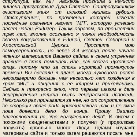
структура, как "МП" насквозь прогнила и начисто
лишена присутствия Духа Святого. Санпропускником
очистившим меня от иллюзий явилась рубрика
"Отступление", по прочтении которой исчезли
последние сомнения насчет "МП", которую успешно
пасет чабан Ридигер. Таким образом, по прошествии
трех лет, вполне осознанно я понял необходимость
своего воцерковления в Единой, Святой, Соборной и
Апостольской Церкви. Простите мою
самоуверенность, но через 3-4 месяца после начала
чтения материалов Вашего сайта, в своем утреннем
правиле я стал поминать Вас, как своего духовного
отца, потому что за столь короткий промежуток
времени Вы сделали в плане моего духовного роста
несоизмеримо больше, чем несколько лет хождения в
храм "МП" и общения с ее клиром и прихожанами.
Сейчас я прекрасно знаю, что первым шагом в деле
воцерковления должна быть генеральная исповедь.
Несколько раз принимался за нее, но от сопротивления
со стороны врага рода христианского так и не смог
пока довести дело до конца. Прошу Вашего
благословения на это Богоугодное дело
". И писем с
похожими свидетельствами я получил (и продолжаю
получать) довольно много. Люди годами изучают
материалы сайта и только затем решаются писать мне.