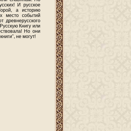
усских! И русское
Торой, а историю
х место событий
от древнерусского
Русскую Книгу или
ествовала! Но они
ниги", не могут!