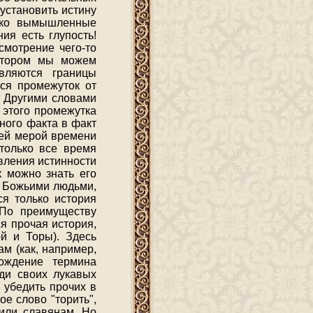
 установить истину
лько вымышленные
ия есть глупость!
смотрение чего-то
котором мы можем
вляются границы
ся промежуток от
. Другими словами
 этого промежутка
ного факта в факт
шей мерой времени
только все время
вления истинности
к можно знать его
и Божьими людьми,
ся только история
 По преимуществу
я прочая история,
ой и Торы). Здесь
ам (как, например,
хождение термина
ди своих лукавых
 убедить прочих в
ое слово "торить",
 или славянам. Но