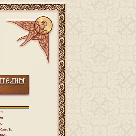
ио
ео
о
окниги
имы