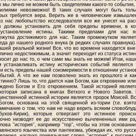
х мы лично не можем быть свидетелями какого-то события,
силиями невозможно! В таких случаях могут быть то
рых требуется вера. Верить же в человеческие измышлен
из нас любопытство исследователя все же унесет на рас
ы должны установить для себя пределы времени, в 
 установление истины. Такими пределами для нас я
ежутка достижимого для нас. Таким промежутком являет
еда до нашего родного внука (в редких случаях правнука)
ашей реальной жизни! Все, что во времени находится вне
 лично недостижимым, а значит переходит из статуса истин
оносит до нас то, о чем сами мы знать не можем! Итак, на
 устанавливать истину исторических событий является 
 и есть пределы нашей соизмеримости в отношении устано
ытий. А что же нам позволено знать из прошлого и ка
стинно? Лишь то, что дается нам Богом, как откровение ил
ждено Богом и Его откровением. Такой историей являет
которая записана в книгах Ветхого и Нового Заветов.
инственной истинной истории является пророк Моисей. Вс
огом, основана на этой священной из-тории (т.е. взят
амечание о том, что нам не надо верить всяким словоблуд
ухов-Кирик), которые отвергают это истинное проис
бочно низводят ее до искусственно вычлененных ими ра
слова "история", например "тор", чтобы на этом основании
вянского язычества или пантеизма, убеждая их, что русск
я вперед, наглухо привязывает слово "история" к русским