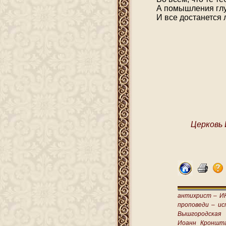
А помышления глу
И все достанется
Церковь 
антихрист –
И
проповеди –
ис
Вышгородская
Иоанн Кроншт