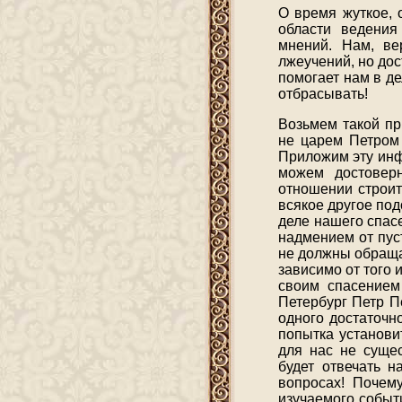
О время жуткое, 
области ведения
мнений. Нам, ве
лжеучений, но дос
помогает нам в д
отбрасывать!
Возьмем такой пр
не царем Петром 
Приложим эту инфо
можем достоверн
отношении строит
всякое другое под
деле нашего спас
надмением от пус
не должны обращат
зависимо от того 
своим спасением
Петербург Петр П
одного достаточн
попытка установи
для нас не сущес
будет отвечать 
вопросах! Почему
изучаемого событи