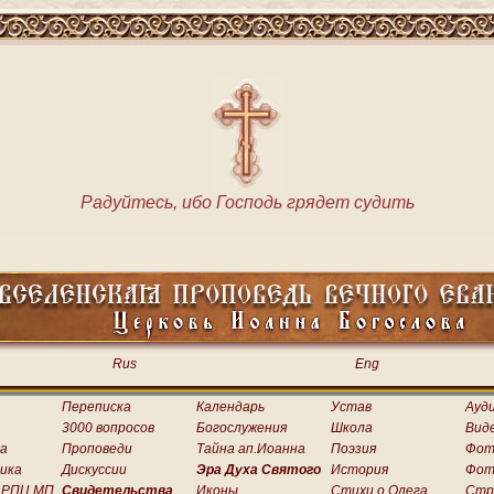
Радуйтесь, ибо Господь грядет судить
Rus
Eng
Переписка
Календарь
Устав
Ауд
3000 вопросов
Богослужения
Школа
Вид
а
Проповеди
Тайна ап.Иоанна
Поэзия
Фот
ика
Дискуссии
Эра Духа Святого
История
Фот
 РПЦ МП
Свидетельства
Иконы
Стихи о.Олега
Стр