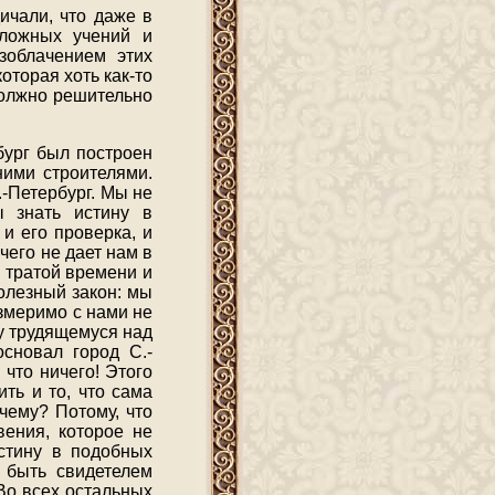
ичали, что даже в
 ложных учений и
зоблачением этих
оторая хоть как-то
должно решительно
бург был построен
ними строителями.
.-Петербург. Мы не
ы знать истину в
и его проверка, и
чего не дает нам в
 тратой времени и
олезный закон: мы
измеримо с нами не
ку трудящемуся над
сновал город С.-
что ничего! Этого
ть и то, что сама
чему? Потому, что
вения, которое не
стину в подобных
о быть свидетелем
 Во всех остальных