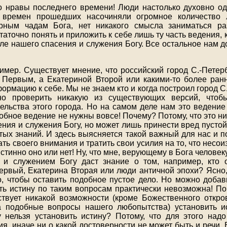
о нравы последнего времени! Люди настолько духовно од
 времен прошедших насочиняли огромное количество
рным чадам Бога, нет никакого смысла заниматься ра
таточно понять и приложить к себе лишь ту часть ведения, к
еле нашего спасения и служения Богу. Все остальное нам 
имер. Существует мнение, что российский город С.-Петер
Первым, а Екатериной Второй или какими-то более ран
рмацию к себе. Мы не знаем кто и когда построил город С
о проверить никакую из существующих версий, чтоб
ельства этого города. Но на самом деле нам это ведение 
обное ведение не нужны вовсе! Почему? Потому, что это ни
ения и служения Богу, но может лишь принести вред пустой
тых знаний. И здесь выясняется такой важный для нас и п
ь своего внимания и тратить свои усилия на то, что несо
истинно оно или нет! Ну, что мне, верующему в Бога челове
 и служением Богу даст знание о том, например, кто о
ервый, Екатерина Вторая или люди античной эпохи? Ясно, 
о, чтобы оставить подобное пустое дело. Но можно добави
ть истину по таким вопросам практически невозможна! По
твует никакой возможности (кроме Божественного откро
на подобные вопросы нашего любопытства) установить и
 нельзя установить истину? Потому, что для этого над
я, иначе ни о какой достоверности не может быть и речи.