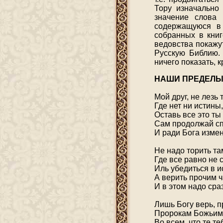
Тору изначально 
значение слова 
содержащуюся в
собранных в книг
ведовства покажу
Русскую Библию. 
ничего показать, 
НАШИ ПРЕДЕЛ
Мой друг, не лезь
Где нет ни истины,
Оставь все это ты
Сам продолжай сп
И ради Бога изме
Не надо торить та
Где все равно не
Иль убедиться в и
А верить прочим ч
И в этом надо сраз
Лишь Богу верь, 
Пророкам Божьим 
Во всем, что те т