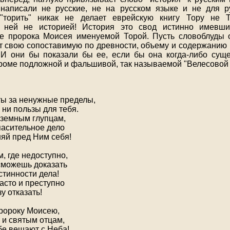
написали не русские, не на русском языке и не для р
"торить" никак не делает еврейскую книгу Тору не 
 ней не историей! История это свод истинно имевши
е пророка Моисея именуемой Торой. Пусть словоблуды 
т свою сопоставимую по древности, объему и содержанию 
И они бы показали бы ее, если бы она когда-либо сущ
кроме подложной и фальшивой, так называемой "Велесовой к
Ы
 ты за ненужные пределы,
 ни пользы для тебя.
 земным глупцам,
асительное дело
няй пред Ним себя!
м, где недоступно,
 сможешь доказать
стинности дела!
асто и преступно
у отказать!
пророку Моисею,
и святым отцам,
ебе вещают с Неба!