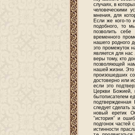
случаях, в которы
человеческими у
мнения, для кото
Если же кого-то 
подобного, то м
позволить себе
временного пром
нашего родного д
это промежуток н
является для нас
веры тому, кто д
позволяющей нам
нашей жизни. Это
произошедших соб
достоверно или и
если это подтвер
Церкви Божией, 
бытописателем ед
подтвержденная Б
следует сделать з
новый еретик Об
"история" и оши
подгонок частей 
истинности прасла
т.е. продвигатьс