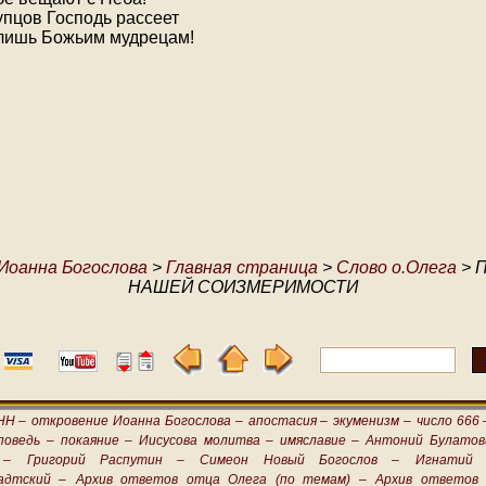
пцов Господь рассеет
 лишь Божьим мудрецам!
Иоанна Богослова
>
Главная страница
>
Слово о.Олега
> 
НАШЕЙ СОИЗМЕРИМОСТИ
НН –
откровение Иоанна Богослова –
апостасия –
экуменизм –
число 666 
поведь –
покаяние –
Иисусова молитва –
имяславие –
Антоний Булатов
 –
Григорий Распутин –
Симеон Новый Богослов –
Игнатий 
адтский –
Архив ответов отца Олега (по темам) –
Архив ответов 