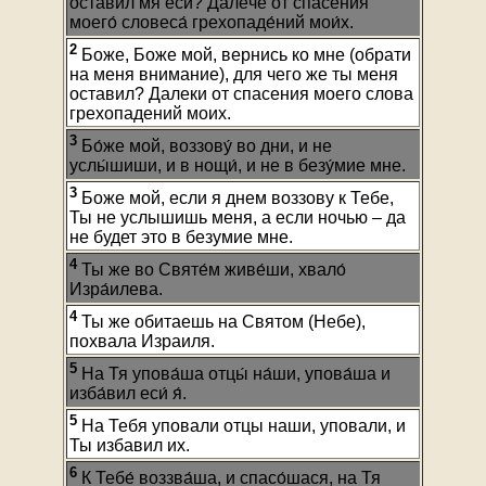
оста́вил мя еси́? Дале́че от спасе́ния
моего́ словеса́ грехопаде́ний мои́х.
2
Боже, Боже мой, вернись ко мне (обрати
на меня внимание), для чего же ты меня
оставил? Далеки от спасения моего слова
грехопадений моих.
3
Бо́же мой, воззову́ во дни, и не
услы́шиши, и в нощи́, и не в безу́мие мне.
3
Боже мой, если я днем воззову к Тебе,
Ты не услышишь меня, а если ночью – да
не будет это в безумие мне.
4
Ты же во Святе́м живе́ши, хвало́
Изра́илева.
4
Ты же обитаешь на Святом (Небе),
похвала Израиля.
5
На Тя упова́ша отцы́ на́ши, упова́ша и
изба́вил еси́ я́.
5
На Тебя уповали отцы наши, уповали, и
Ты избавил их.
6
К Тебе́ воззва́ша, и спасо́шася, на Тя