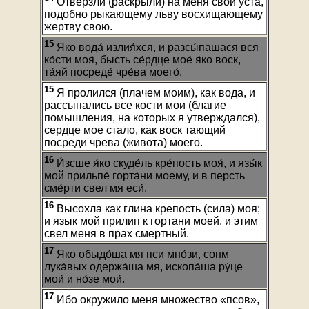
Отверзли (раскрыли) на меня свои уста,
подобно рыкающему льву восхищающему
жертву свою.
15
Яко вода́ излия́хся, и разсы́пашася вся
ко́сти моя́, бысть се́рдце мое́ я́ко воск,
та́яй посреде́ чре́ва моего́.
15
Я пролился (плачем моим), как вода, и
рассыпались все кости мои (благие
помышления, на которых я утверждался),
сердце мое стало, как воск тающий
посреди чрева (живота) моего.
16
И́зсше я́ко скуде́ль кре́пость моя́, и язы́к
мой прильпе́ горта́ни моему, и в персть
сме́рти свел мя еси́.
16
Высохла как глина крепость (сила) моя;
и язык мой прилип к гортани моей, и этим
свел меня в прах смертный.
17
Яко обыдо́ша мя пси мно́зи, сонм
лука́вых одержа́ша мя, ископа́ша ру́це
мои́ и но́зе мои́.
17
Ибо окружило меня множество «псов»,