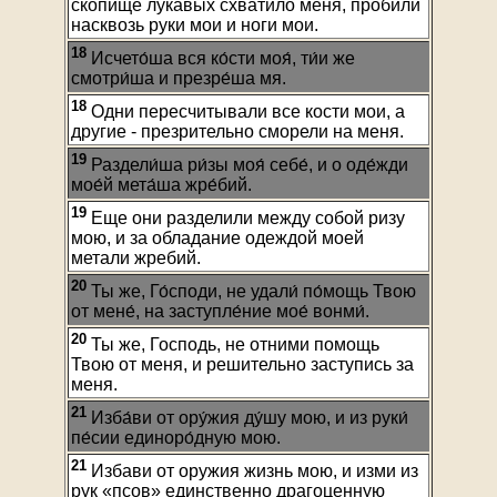
скопище лукавых схватило меня, пробили
насквозь руки мои и ноги мои.
18
Исчето́ша вся ко́сти моя́, ти́и же
смотри́ша и презре́ша мя.
18
Одни пересчитывали все кости мои, а
другие - презрительно сморели на меня.
19
Раздели́ша ри́зы моя́ себе́, и о оде́жди
мое́й мета́ша жре́бий.
19
Еще они разделили между собой ризу
мою, и за обладание одеждой моей
метали жребий.
20
Ты же, Го́споди, не удали́ по́мощь Твою
от мене́, на заступле́ние мое́ вонми́.
20
Ты же, Господь, не отними помощь
Твою от меня, и решительно заступись за
меня.
21
Изба́ви от ору́жия ду́шу мою, и из руки́
пе́сии единоро́дную мою.
21
Избави от оружия жизнь мою, и изми из
рук «псов» единственно драгоценную