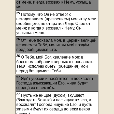
от мене́, и егда́ воззва́х к Нему, услы́ша
мя.
25
Потому, что Он не отверг с
негодованием (презрением) молитву меня
скорбящего, не отвратил Лицо Свое от
меня; и когда я воззвал к Нему, Он
услышал меня.
26
От Тебе́ похвала́ моя́, в це́ркви вели́цей
испове́мся Тебе́, моли́твы моя́ возда́м
пред боя́щимися Его.
26
О Тебе, мой Бог, хваление мое; в
большом собрании верных я прославлю
Тебя; исполню обеты (обещания) мои
перед боящимися Тебя.
27
Ядя́т убо́зии и насы́тятся, и восхва́лят
Го́спода взыска́ющии Его, жива́ бу́дут
сердца́ их в век ве́ка.
27
Пусть же нищие (духом) вкушают
(благодать Божью) и насыщаются ею, и
восхвалят Господа ищущие Его, и пусть
живыми будут их сердца во веки веков
(вечно).