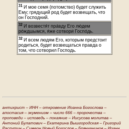
31
И мое семя (потомство) будет служить
Ему; грядущий род будет возвещать, что
он Господний.
32
И возвестя́т пра́вду Его лю́дем
ро́ждшымся, я́же сотвори́ Госпо́дь.
32
И всем людям Его, которым предстоит
родиться, будет возвещаться правда о
том, что сотворил Господь.
антихрист –
ИНН –
откровение Иоанна Богослова –
апостасия –
экуменизм –
число 666 –
пророчества –
проповеди –
исповедь –
покаяние –
Иисусова молитва –
Антоний Булатович –
Екатерина Вышгородская –
Григорий
Распутин –
Симеон Новый Богослов –
Брянчанинов –
Иоанн