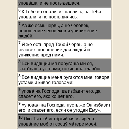
упова́ша, и не постыде́шася.
6
К Тебе воззвали, и спаслись, на Тебя
уповали, и не постыдились.
7
Аз же есмь червь, а не челове́к,
поноше́ние челове́ков и уничиже́ние
люде́й.
7
Я же есть пред Тобой червь, а не
человек, поношение для людей и
унижение пред ними.
8
Вси ви́дящии мя поруга́ша ми ся,
глаго́лаша устна́ми, покива́ша главо́ю:
8
Все видящие меня ругаются мне, говоря
устами и кивая головами:
9
упова́ на Го́спода, да изба́вит его, да
спасе́т его, я́ко хощет его.
9
«уповал на Господа, пусть же Он избавит
его, и спасет его, если он угоден Ему».
10
Яко Ты еси́ исто́ргий мя из чре́ва,
упова́ние мое́ от сосцу́ ма́тере моея́.