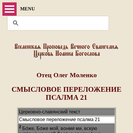
MENU
Отец Олег Моленко
СМЫСЛОВОЕ ПЕРЕЛОЖЕНИЕ
ПСАЛМА 21
Церковно-славянский текст
Смысловое переложение псалма 21
2
Бо́же, Бо́же мой, вонми́ ми, вску́ю