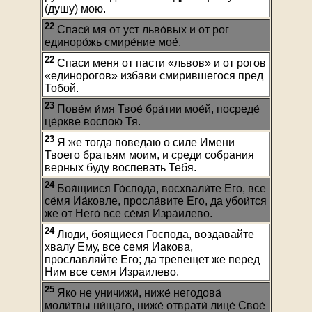
(душу) мою.
22
Спаси́ мя от уст льво́вых и от рог
единоро́жь смире́ние мое́.
22
Спаси меня от пасти «львов» и от рогов
«единорогов» избави смирившегося пред
Тобой.
23
Пове́м и́мя Твое́ бра́тии мое́й, посреде́
це́ркве воспою́ Тя.
23
Я же тогда поведаю о силе Имени
Твоего братьям моим, и среди собрания
верных буду воспевать Тебя.
24
Боя́щиися Го́спода, восхвали́те Его, все
се́мя Иа́ковле, просла́вите Его, да убои́тся
же от Него́ все се́мя Изра́илево.
24
Люди, боящиеся Господа, воздавайте
хвалу Ему, все семя Иакова,
прославляйте Его; да трепещет же перед
Ним все семя Израилево.
25
Яко не уничижи́, ниже́ негодова́
моли́твы ни́щаго, ниже́ отврати́ лице́ Свое́