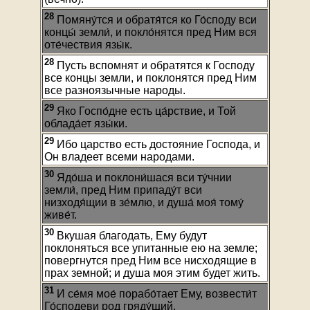
28
Помяну́тся и обратя́тся ко Го́споду вси
концы́ земли́, и покло́нятся пред Ним вся
оте́чествия язы́к.
28
Пусть вспомнят и обратятся к Господу
все концы земли, и поклонятся пред Ним
все разноязычные народы.
29
Яко Госпо́дне есть ца́рствие, и Той
облада́ет язы́ки.
29
Ибо царство есть достояние Господа, и
Он владеет всеми народами.
30
Ядо́ша и поклони́шася вси ту́чнии
земли́, пред Ним припаду́т вси
низходя́щии в зе́млю, и душа́ моя́ тому́
живе́т.
30
Вкушая благодать, Ему будут
поклоняться все упитанные ею на земле;
повергнутся пред Ним все нисходящие в
прах земной; и душа моя этим будет жить.
31
И се́мя мое́ порабо́тает Ему, возвести́т
Го́сподеви род гряду́щий.