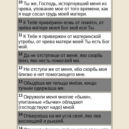
10
Ты же, Господь, исторгнувший меня из
чрева, упование мое от того времени, как
я еще сосал грудь моей матери.
11
К Тебе́ приве́ржен есмь от ложе́сн, от
чре́ва ма́тере моея́ Бог мой еси́ Ты.
11
К Тебе я привержен от материнской
утробы, от чрева матери моей Ты есть Бог
мой.
12
Да не отсту́пиши от мене́, я́ко скорбь
близ, я́ко несть помога́яй ми.
12
Не отступи же от меня, ибо скорбь моя
близко и нет помогающего мне.
13
Обыдо́ша мя тельцы́ мно́зи, юнцы́
ту́чнии одержа́ша мя.
13
Окружили меня многие «быки»,
упитанные «бычки» обладают
(господствуют надо) мной.
14
Отверзо́ша на мя уста́ своя́, я́ко лев
восхища́яй и рыка́яй.
14