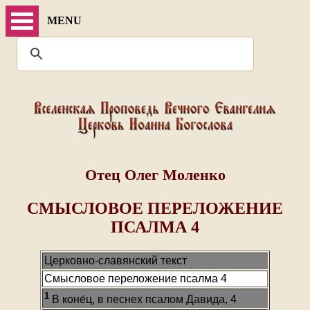
MENU
Отец Олег Моленко
СМЫСЛОВОЕ ПЕРЕЛОЖЕНИЕ
ПСАЛМА 4
Церковно-славянский текст
Смысловое переложение псалма 4
1
В коне́ц, в песнех псалом Давида, 4