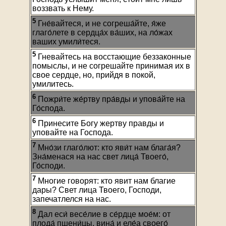
воззвать к Нему.
5
Гне́вайтеся, и не согреша́йте, я́же
глаго́лете в сердца́х ва́ших, на ло́жах
ваших умили́теся.
5
Гневайтесь на восстающие беззаконные
помыслы, и не согрешайте принимая их в
свое сердце, но, прийдя в покой,
умилитесь.
6
Пожри́те же́ртву пра́вды и упова́йте на
Го́спода.
6
Принесите Богу жертву правды и
уповайте на Господа.
7
Мно́зи глаго́лют: кто яви́т нам блага́я?
Зна́менася на нас свет лица́ Твоего́,
Го́споди.
7
Многие говорят: кто явит нам благие
дары? Свет лица Твоего, Господи,
запечатлелся на нас.
8
Дал еси́ весе́лие в се́рдце мое́м: от
плода́ пшени́цы, вина́ и еле́а своего́