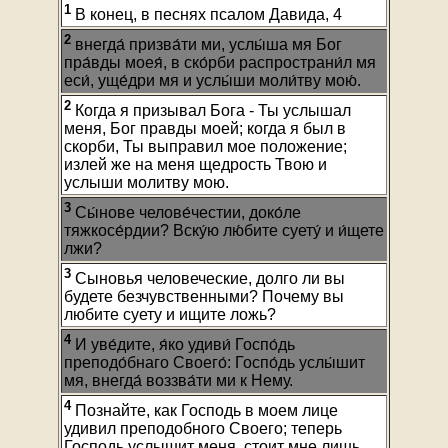
1
В конец, в песнях псалом Давида, 4
2
внегда́ призва́ти ми, услы́ша мя Бог
пра́вды моея́, в ско́рби распространи́л мя
еси́, уще́дри мя и услы́ши моли́тву мою́.
2
Когда я призывал Бога - Ты услышал
меня, Бог правды моей; когда я был в
скорби, Ты выправил мое положение;
излей же на меня щедрость Твою и
услыши молитву мою.
3
Сы́нове челове́честии, доко́ле
тяжкосе́рдии? Вску́ю лю́бите суету́ и и́щете
лжи?
3
Сыновья человеческие, долго ли вы
будете безчувственными? Почему вы
любите суету и ищите ложь?
4
И уве́дите, я́ко удиви́ Госпо́дь
преподо́бнаго Своего́: Госпо́дь услы́шит
мя, внегда́ воззва́ти ми к Нему.
4
Познайте, как Господь в моем лице
удивил преподобного Своего; теперь
Господь услышит меня, стоит мне лишь