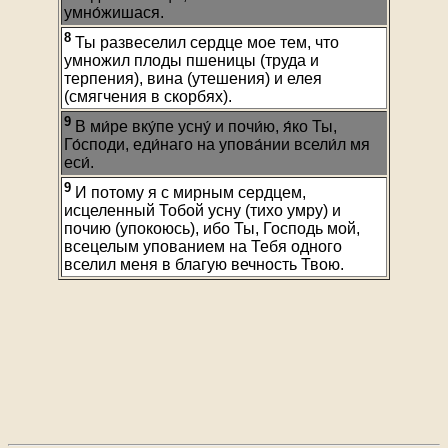
умно́жишася.
8
Ты развеселил сердце мое тем, что
умножил плоды пшеницы (труда и
терпения), вина (утешения) и елея
(смягчения в скорбях).
9
В ми́ре вку́пе усну́ и почи́ю, я́ко Ты,
Го́споди, еди́наго на упова́нии всели́л мя
еси́.
9
И потому я с мирным сердцем,
исцеленный Тобой усну (тихо умру) и
почию (упокоюсь), ибо Ты, Господь мой,
всецелым упованием на Тебя одного
вселил меня в благую вечность Твою.