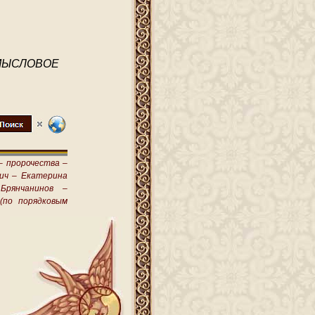
МЫСЛОВОЕ
–
пророчества –
ич –
Екатерина
Брянчанинов –
(по порядковым