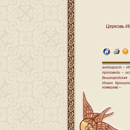
Церковь И
антихрист –
И
проповеди –
ис
Вышгородская
Иоанн Кроншт
номерам) –