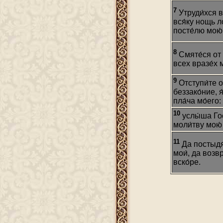
7
Утруди́хся в
вся́ку нощь л
посте́лю мою́
8
Смяте́ся от я
всех вразе́х м
9
Отступи́те о
беззако́ние, 
пла́ча мо́его:
10
услы́ша Гос
моли́тву мою́ 
11
Да постыдя́
мои́, да возвр
вско́ре.