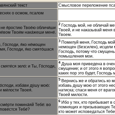
вянский текст
Смысловое переложение пса
песнях о осмом, псалом
2
Господь мой, не обличай ме
 не я́ростию Твое́ю обличи́ши
Твоей, и не наказывай меня 
гне́вом Твои́м нака́жеши мене́.
Твоем.
3
Помилуй меня, Господь мой,
 Го́споди, я́ко не́мощен
немощен (безсилен), исцели 
 мя, Го́споди, я́ко смято́шася
Господь, потому что смущен
помышления мои.
4
Душа моя приведена в очен
смяте́ся зело́: и Ты, Го́споди,
смущение; и от этого я вопр
каких пор это будет, Господь
5
Вернись же и обратись ко м
о́споди, изба́ви ду́шу мою́:
избавь душу мою от этого не
и ми́лости Твоея́.
натиска; спаси меня от враг
Твоей милости.
6
Ибо у тех, кто пребывает в 
сме́рти помина́яй Тебе́: во
помнящих и призывающих Теб
спове́стся Тебе́?
кто может исповедаться Теб