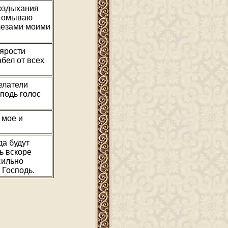
воздыхания
м омываю
слезами моими
 ярости
абел от всех
елатели
подь голос
 мое и
да будут
ь вскоре
сильно
 Господь.