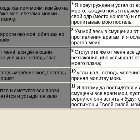
7
Я преутружден и устал от 
оздыха́нием мои́м, измы́ю на
моего, каждую ночь я плаче
о́же мое́, слеза́ми мои́ми
свой одр (место ночлега) и 
 омочу́.
пропитываю мою постель.
8
Ум мой весь в смущении от
́рости о́ко мое́, обетша́х во
противления врагам, и я осл
ои́х.
врагов моих.
9
т мене́, вси де́лающии
Отступите же от меня все д
я́ко услы́ша Госпо́дь глас
беззакония, ибо услышал Гос
моего плача;
10
по́дь моле́ние мое́, Госпо́дь
услышал Господь моление
прия́т.
принял молитву мою.
11
И потому да постыдятся и 
тся и смяту́тся вси врази́
смущены все враги мои, пуст
атя́тся и устыдя́тся зело́
вернутся они вспять и будут 
постыжены Твоей силой, мой