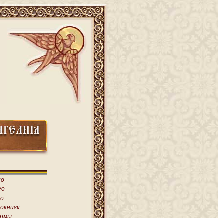
ио
ео
о
окниги
имы