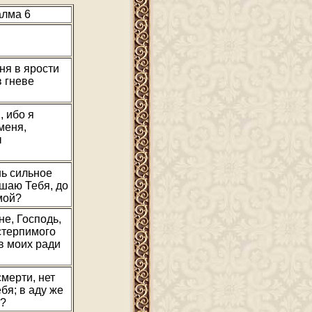
лма 6
ня в ярости
в гневе
 ибо я
меня,
ы
ь сильное
ошаю Тебя, до
 мой?
не, Господь,
стерпимого
ов моих ради
смерти, нет
я; в аду же
е?