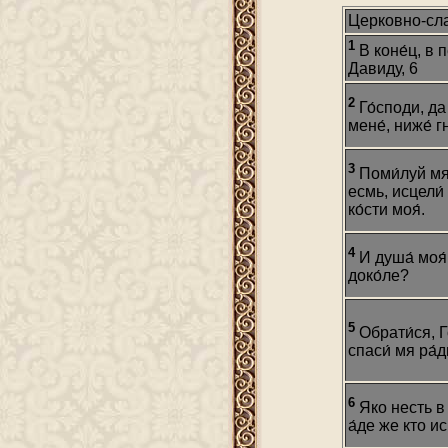
Церковно-сла
1
В коне́ц, в 
Давиду, 6
2
Го́споди, да
мене́, ниже́ 
3
Поми́луй мя,
есмь, исцели́
ко́сти моя́.
4
И душа́ моя́ 
доко́ле?
5
Обрати́ся, Г
спаси́ мя ра́д
6
Яко несть в 
а́де же кто и