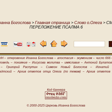
оанна Богослова
>
Главная страница
>
Слово о.Олега
> С
ПЕРЕЛОЖЕНИЕ ПСАЛМА 6
НН –
откровение Иоанна Богослова –
апостасия –
экуменизм –
число 666 
поведь –
покаяние –
Иисусова молитва –
имяславие –
Антоний Булатов
 –
Григорий Распутин –
Симеон Новый Богослов –
Игнатий 
адтский –
Архив ответов отца Олега (по темам) –
Архив ответов 
Код баннера
© 2000-2025 Церковь Иоанна Богослова