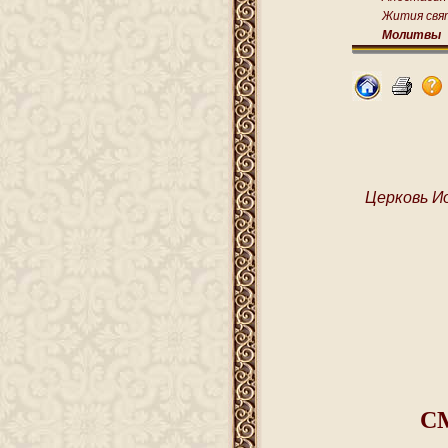
Жития свя
Молитвы
Церковь И
С