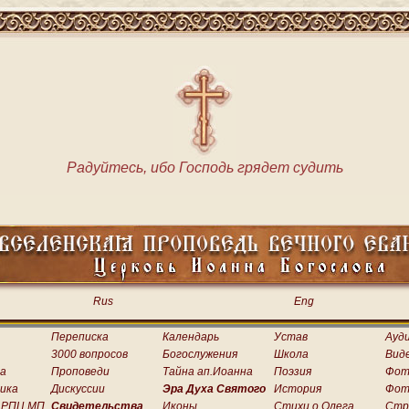
Радуйтесь, ибо Господь грядет судить
Rus
Eng
Переписка
Календарь
Устав
Ауд
3000 вопросов
Богослужения
Школа
Вид
а
Проповеди
Тайна ап.Иоанна
Поэзия
Фот
ика
Дискуссии
Эра Духа Святого
История
Фот
 РПЦ МП
Свидетельства
Иконы
Стихи о.Олега
Стр