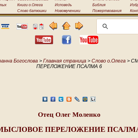
тых
Книги о.Олега
Исповедь
Библия
Изб
Слово батюшки
Новомученики
Пожертвования
Кон
оанна Богослова
>
Главная страница
>
Слово о.Олега
> С
ПЕРЕЛОЖЕНИЕ ПСАЛМА 6
Отец Олег Моленко
МЫСЛОВОЕ ПЕРЕЛОЖЕНИЕ ПСАЛМА