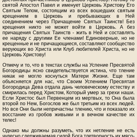
святой Апостол Павел и именует Церковь Христову Его
Святым Телом, состоящим из всех вошедших святым
крещением в Церковь и пребывающих в Ней
соединением через Причащение Святых Таинств! Без
крещения никто не может войти в Церковь. А без
причащения Святых Таинств - жить в Ней и составлять
ее наряду с другими Ее членами! Единоверные, но не
крещенные и не причащющиеся, составляют сообщество
верующих во Христа или Клуб любителей Христа, но не
Церковь Христову!
Отмечу и то, что в текстах службы на Успение Пресвятой
Богородицы ясно свидетельствуется истина, что тление
никак не могло коснуться Матери Жизни. Еще там
объясняется для нас, что Своим Успением Пресвятая
Богородица Дева отдала дань человеческому естеству и
смирилась перед Христом, Который умер за грехи наши.
Если Христос был Первенцем из мертвых, то Она была
второй по Нем, Богослов же был третьим из всех людей.
Но все Они были непричастны тлению, что и показало их
восстание из гробов живыми и в вечном качестве их
телес!
Однако мы должны разуметь, что их нетление не есть
чудесно сдерживаемая силой Бога тлетворность их мясо-