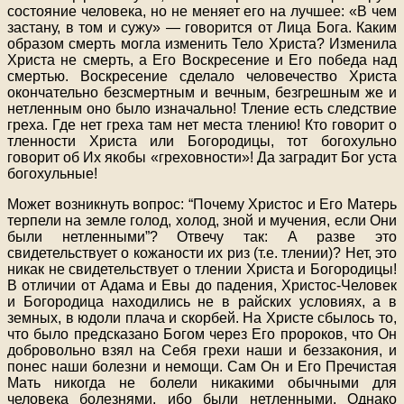
состояние человека, но не меняет его на лучшее: «В чем
застану, в том и сужу» — говорится от Лица Бога. Каким
образом смерть могла изменить Тело Христа? Изменила
Христа не смерть, а Его Воскресение и Его победа над
смертью. Воскресение сделало человечество Христа
окончательно безсмертным и вечным, безгрешным же и
нетленным оно было изначально! Тление есть следствие
греха. Где нет греха там нет места тлению! Кто говорит о
тленности Христа или Богородицы, тот богохульно
говорит об Их якобы «греховности»! Да заградит Бог уста
богохульные!
Может возникнуть вопрос: “Почему Христос и Его Матерь
терпели на земле голод, холод, зной и мучения, если Они
были нетленными”? Отвечу так: А разве это
свидетельствует о кожаности их риз (т.е. тлении)? Нет, это
никак не свидетельствует о тлении Христа и Богородицы!
В отличии от Адама и Евы до падения, Христос-Человек
и Богородица находились не в райских условиях, а в
земных, в юдоли плача и скорбей. На Христе сбылось то,
что было предсказано Богом через Его пророков, что Он
добровольно взял на Себя грехи наши и беззакония, и
понес наши болезни и немощи. Сам Он и Его Пречистая
Мать никогда не болели никакими обычными для
человека болезнями, ибо были нетленными. Однако