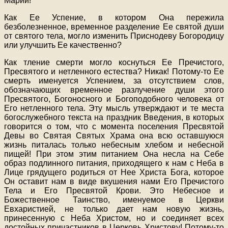
Марии!
Как Ее Успение, в котором Она пережила
безболезненное, временное разделение Ее святой души
от святого тела, могло изменить Приснодеву Богородицу
или улучшить Ее качественно?
Как тление смерти могло коснуться Ее Пречистого,
Пресвятого и нетленного естества? Никак! Потому-то Ее
смерть именуется Успением, за отсутствием слов,
обозначающих временное разлучение души этого
Пресвятого, Богоносного и Богоподобного человека от
Его нетленного тела. Эту мысль утверждают и те места
богослужебного текста на праздник Введения, в которых
говорится о том, что с момента поселения Пресвятой
Девы во Святая Святых Храма она всю оставшуюся
жизнь питалась только небесным хлебом и небесной
пищей! При этом этим питанием Она несла на Себе
образ подлинного питания, приходящего к нам с Неба в
Лице грядущего родиться от Нее Христа Бога, которое
Он оставит нам в виде вкушения нами Его Пречистого
Тела и Его Пресвятой Крови. Это Небесное и
Божественное Таинство, именуемое в Церкви
Евхаристией, не только дает нам новую жизнь,
принесенную с Неба Христом, но и соединяет всех
достойных причастников в Церковь Христову! Потому-то