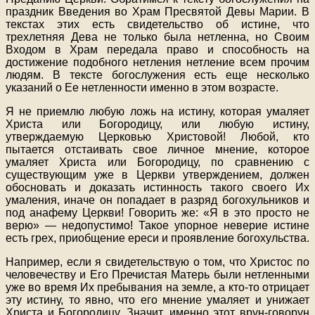
праздник Введения во Храм Пресвятой Девы Марии. В
текстах этих есть свидетельство об истине, что
трехлетняя Дева не только была нетленна, но Своим
Входом в Храм передала право и способность на
достижение подобного нетления нетление всем прочим
людям. В тексте богослужения есть еще несколько
указаний о Ее нетленности именно в этом возрасте.
Я не приемлю любую ложь на истину, которая умаляет
Христа или Богородицу, или любую истину,
утверждаемую Церковью Христовой! Любой, кто
пытается отстаивать свое личное мнение, которое
умаляет Христа или Богородицу, по сравнению с
существующим уже в Церкви утверждением, должен
обосновать и доказать истинность такого своего Их
умаления, иначе он попадает в разряд богохульников и
под анафему Церкви! Говорить же: «Я в это просто не
верю» — недопустимо! Такое упорное неверие истине
есть грех, приобщение ереси и проявление богохульства.
Например, если я свидетельствую о том, что Христос по
человечеству и Его Пречистая Матерь были нетленными
уже во время Их пребывания на земле, а кто-то отрицает
эту истину, то явно, что его мнение умаляет и унижает
Христа и Богородицу. Значит, именно этот врун-говорун