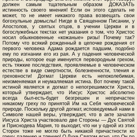
должен самым тщательным образом ДОКАЗАТЬ
истинность своего мнения! Если он этого сделать не
может, то не имеет никакого права возвещать свои
богохульные домыслы! Нигде в Священном Писании, у
Апостолов, у святых отцов, в учении Церкви и в
богослужебных текстах нет указания о том, что Христос
носил обыкновенные «кожаные» ризы! Почему так?
Потому что всякий рожденный в цепочке рождения от
первого человека Адама рождается падшим, подобно
ему по изгнании его из рая. А у падения человеческой
природы, которое еще именуется первородным грехом,
есть тяжкие последствия, проявляемые в человеческом
естестве в виде смертности, болезненности, тления и
греховности! Догмат Церкви есть непоколебимая,
неизменяемая и неумаляемая истина. Вот почему такой
истиной является и догмат о непогрешимости Христа,
который утверждает, что Иисус Христос абсолютно
всегда был-есть-будет безгрешен и непричастен
никакому греху по принятой Им на Себя человеческой
природе. Поскольку другой догмат, исповедуемый нами в
Символе нашей веры, утверждает, что в акте зачатия
Иисуса Христа участвовало две Стороны — Дух Святой
и Приснодева Мария, то выходит, что ни у одной из этих
Сторон тоже не могло быть никакой причастности ко
греху, падению и тлению! О Духе Святом ясно, что Он по