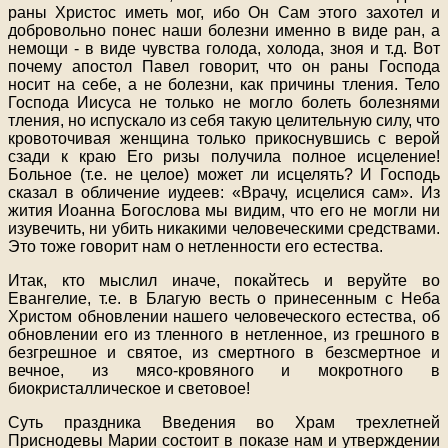
раны Христос иметь мог, ибо Он Сам этого захотел и
добровольно понес наши болезни именно в виде ран, а
немощи - в виде чувства голода, холода, зноя и т.д. Вот
почему апостол Павел говорит, что он раны Господа
носит на себе, а не болезни, как причины тления. Тело
Господа Иисуса не только не могло болеть болезнями
тления, но испускало из себя такую целительную силу, что
кровоточивая женщина только прикоснувшись с верой
сзади к краю Его ризы получила полное исцеление!
Больное (т.е. не целое) может ли исцелять? И Господь
сказал в обличение иудеев: «Врачу, исцелися сам». Из
жития Иоанна Богослова мы видим, что его не могли ни
изувечить, ни убить никакими человеческими средствами.
Это тоже говорит нам о нетленности его естества.
Итак, кто мыслил иначе, покайтесь и веруйте во
Евангелие, т.е. в Благую весть о принесенным с Неба
Христом обновлении нашего человеческого естества, об
обновлении его из тленного в нетленное, из грешного в
безгрешное и святое, из смертного в безсмертное и
вечное, из мясо-кровяного и мокротного в
биокристаллическое и световое!
Суть праздника Введения во Храм трехлетней
Приснодевы Марии состоит в показе нам и утверждении