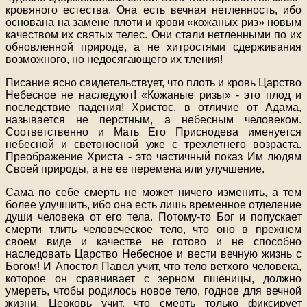
кровяного естества. Она есть вечная нетленность, ибо
основана на замене плоти и крови «кожаных риз» новым
качеством их святых телес. Они стали нетленными по их
обновленной природе, а не хитростями сдерживания
возможного, но недосягающего их тления!
Писание ясно свидетельствует, что плоть и кровь Царство
Небесное не наследуют! «Кожаные ризы» - это плод и
последствие падения! Христос, в отличие от Адама,
называется не перстным, а небесным человеком.
Соответственно и Мать Его Приснодева именуется
небесной и светоносной уже с трехлетнего возраста.
Преображение Христа - это частичный показ Им людям
Своей природы, а не ее перемена или улучшение.
Сама по себе смерть не может ничего изменить, а тем
более улучшить, ибо она есть лишь временное отделение
души человека от его тела. Потому-то Бог и попускает
смерти тлить человеческое тело, что оно в прежнем
своем виде и качестве не готово и не способно
наследовать Царство Небесное и вести вечную жизнь с
Богом! И Апостол Павел учит, что тело ветхого человека,
которое он сравнивает с зерном пшеницы, должно
умереть, чтобы родилось новое тело, годное для вечной
жизни. Церковь учит, что смерть только фиксирует