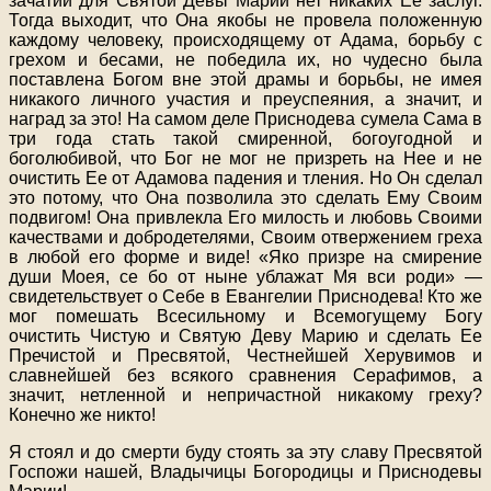
зачатии для Святой Девы Марии нет никаких Ее заслуг.
Тогда выходит, что Она якобы не провела положенную
каждому человеку, происходящему от Адама, борьбу с
грехом и бесами, не победила их, но чудесно была
поставлена Богом вне этой драмы и борьбы, не имея
никакого личного участия и преуспеяния, а значит, и
наград за это! На самом деле Приснодева сумела Сама в
три года стать такой смиренной, богоугодной и
боголюбивой, что Бог не мог не призреть на Нее и не
очистить Ее от Адамова падения и тления. Но Он сделал
это потому, что Она позволила это сделать Ему Своим
подвигом! Она привлекла Его милость и любовь Своими
качествами и добродетелями, Своим отвержением греха
в любой его форме и виде! «Яко призре на смирение
души Моея, се бо от ныне ублажат Мя вси роди» —
свидетельствует о Себе в Евангелии Приснодева! Кто же
мог помешать Всесильному и Всемогущему Богу
очистить Чистую и Святую Деву Марию и сделать Ее
Пречистой и Пресвятой, Честнейшей Херувимов и
славнейшей без всякого сравнения Серафимов, а
значит, нетленной и непричастной никакому греху?
Конечно же никто!
Я стоял и до смерти буду стоять за эту славу Пресвятой
Госпожи нашей, Владычицы Богородицы и Приснодевы