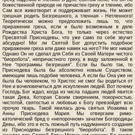
божественной природе не причастен греху и тлению, ибо
Сам все животворит и поддерживает жизнь. Не может
грешная родить Безгрешного, а тленная - Нетленного!
Теоретически можно предположить лишь то, что
приражение греха, если и было возможным в деле
Рождества Христа Бога, то только через естество
Пресвятой Приснодевы, что уже само по себе звучит
абсурдно! Мог ли Святой Бог допустить подобное
приражение греха или даже намек на него? Не мог никак!
Однако Он не сделал для Себя из Своей Матери чистого
“биоробота”, непричастного греху, в виду заложенной в
Нее “программы безгрешия”. Если бы было так, то
Приснодева была бы абсолютно новым Существом,
имеющим лишь подобие человека. А если бы Она уже не
была бы человеком, то Христос не смог бы родиться от
Нее и вочеловечиться для искупления людей. Вот почему
Господь Бог ждал, когда из числа падших людей явится
такая Дева, Которая Своим смирением, покорностью,
чистотой, святостью и любовью к Богу превзойдет всю
прочую тварь. Такой явилась дочь святых Иоакима и
Анны Приснодева Мария. Мы отвергаем римо-
католический бред о «непорочном» зачатии Богородицы
Девы, ибо это и есть ложный путь надуманного создания
из Приснодевы безгрешного “биоробота”. В таком