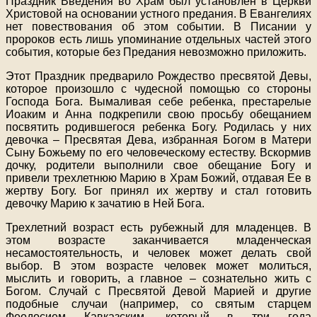
Праздник Введения во Храм был установлен в Церкви
Христовой на основании устного предания. В Евангелиях
нет повествования об этом событии. В Писании у
пророков есть лишь упоминание отдельных частей этого
события, которые без Предания невозможно приложить.
Этот Праздник предварило Рождество пресвятой Девы,
которое произошло с чудесной помощью со стороны
Господа Бога. Вымаливая себе ребенка, престарелые
Иоаким и Анна подкрепили свою просьбу обещанием
посвятить родившегося ребенка Богу. Родилась у них
девочка – Пресвятая Дева, избранная Богом в Матери
Сыну Божьему по его человеческому естеству. Вскормив
дочку, родители выполнили свое обещание Богу и
привели трехлетнюю Марию в Храм Божий, отдавая Ее в
жертву Богу. Бог принял их жертву и стал готовить
девочку Марию к зачатию в Ней Бога.
Трехлетний возраст есть рубежный для младенцев. В
этом возрасте заканчивается младенческая
несамостоятельность, и человек может делать свой
выбор. В этом возрасте человек может молиться,
мыслить и говорить, а главное – сознательно жить с
Богом. Случай с Пресвятой Девой Марией и другие
подобные случаи (например, со святым старцем
Феодосием Кавказским, который в три года