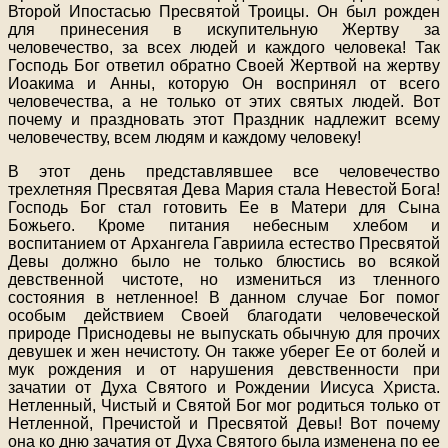
Второй Ипостасью Пресвятой Троицы. Он был рожден
для принесения в искупительную Жертву за
человечество, за всех людей и каждого человека! Так
Господь Бог ответил обратно Своей Жертвой на жертву
Иоакима и Анны, которую Он воспринял от всего
человечества, а не только от этих святых людей. Вот
почему и праздновать этот Праздник надлежит всему
человечеству, всем людям и каждому человеку!
В этот день представлявшее все человечество
трехлетняя Пресвятая Дева Мария стала Невестой Бога!
Господь Бог стал готовить Ее в Матери для Сына
Божьего. Кроме питания небесным хлебом и
воспитанием от Архангела Гавриила естество Пресвятой
Девы должно было не только блюстись во всякой
девственной чистоте, но измениться из тленного
состояния в нетленное! В данном случае Бог помог
особым действием Своей благодати человеческой
природе Приснодевы не выпускать обычную для прочих
девушек и жен нечистоту. Он также уберег Ее от болей и
мук рождения и от нарушения девственности при
зачатии от Духа Святого и Рождении Иисуса Христа.
Нетленный, Чистый и Святой Бог мог родиться только от
Нетленной, Пречистой и Пресвятой Девы! Вот почему
она ко дню зачатия от Духа Святого была изменена по ее