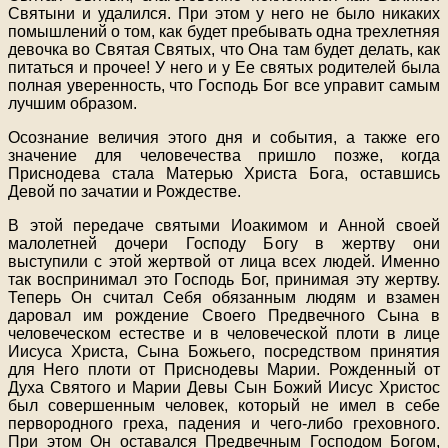
Святыни и удалился. При этом у него не было никаких
помышлений о том, как будет пребывать одна трехлетняя
девочка во Святая Святых, что Она там будет делать, как
питаться и прочее! У него и у Ее святых родителей была
полная уверенность, что Господь Бог все управит самым
лучшим образом.
Осознание величия этого дня и события, а также его
значение для человечества пришло позже, когда
Приснодева стала Матерью Христа Бога, оставшись
Девой по зачатии и Рождестве.
В этой передаче святыми Иоакимом и Анной своей
малолетней дочери Господу Богу в жертву они
выступили с этой жертвой от лица всех людей. Именно
так воспринимал это Господь Бог, принимая эту жертву.
Теперь Он считал Себя обязанным людям и взамен
даровал им рождение Своего Предвечного Сына в
человеческом естестве и в человеческой плоти в лице
Иисуса Христа, Сына Божьего, посредством принятия
для Него плоти от Приснодевы Марии. Рожденный от
Духа Святого и Марии Девы Сын Божий Иисус Христос
был совершенным человек, который не имел в себе
первородного греха, падения и чего-либо греховного.
При этом Он оставался Предвечным Господом Богом,