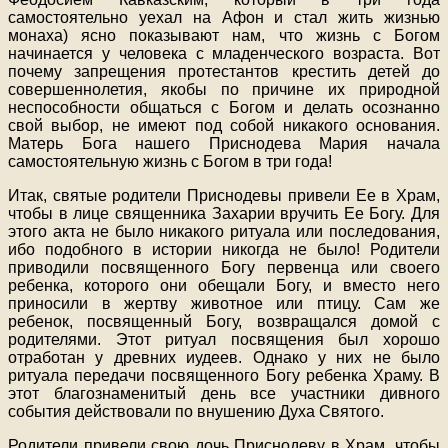
самостоятельно уехал на Афон и стал жить жизнью
монаха) ясно показывают нам, что жизнь с Богом
начинается у человека с младенческого возраста. Вот
почему запрещения протестантов крестить детей до
совершеннолетия, якобы по причине их природной
неспособности общаться с Богом и делать осознанно
свой выбор, не имеют под собой никакого основания.
Матерь Бога нашего Приснодева Мария начала
самостоятельную жизнь с Богом в три года!
Итак, святые родители Приснодевы привели Ее в Храм,
чтобы в лице священника Захарии вручить Ее Богу. Для
этого акта не было никакого ритуала или последования,
ибо подобного в истории никогда не было! Родители
приводили посвященного Богу первенца или своего
ребенка, которого они обещали Богу, и вместо него
приносили в жертву животное или птицу. Сам же
ребенок, посвященный Богу, возвращался домой с
родителями. Этот ритуал посвящения был хорошо
отработан у древних иудеев. Однако у них не было
ритуала передачи посвященного Богу ребенка Храму. В
этот благознаменитый день все участники дивного
события действовали по внушению Духа Святого.
Родители привели свою дочь Приснодеву в Храм, чтобы