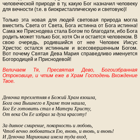
человеческой природе в ту, какую Бог назначил человеку
для вечности (т.е. в биокристаллическую и световую)!
Только эта новая для людей световая природа могла
вместить Света от Света, Бога истинна от Бога истинна!
Сама же Приснодева стала Богом по благодати, ибо Бога
родить может только Бог, хотя Он и остается человеком. В
свою очередь, родившийся от нее Человек Иисус
Христос остался истинным и всесовершенным Богом.
Вот почему Святая Дева Мария справедливо именуется
Богородицей и Приснодевой!
Величаем Тя, Пресвятая Дево, Богоизбранная
Отроковице, и чтим еже в Храм Господень Вхождение
Твое.
Девочка трехлетняя в Божий Храм взошла,
Бога она Вышнего в Храме том нашла,
Бог Ее готовить стал в Матери Христу,
От века Он Ее избрал за духа красоту!
За дивное смирение, покорность и любовь,
Чтоб вечно любоваться Ею, вновь, и вновь, и вновь!
И Девочка Мариюшка имела туда вход,