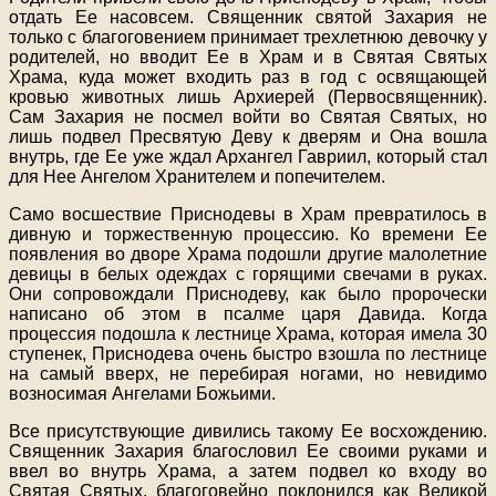
отдать Ее насовсем. Священник святой Захария не
только с благоговением принимает трехлетнюю девочку у
родителей, но вводит Ее в Храм и в Святая Святых
Храма, куда может входить раз в год с освящающей
кровью животных лишь Архиерей (Первосвященник).
Сам Захария не посмел войти во Святая Святых, но
лишь подвел Пресвятую Деву к дверям и Она вошла
внутрь, где Ее уже ждал Архангел Гавриил, который стал
для Нее Ангелом Хранителем и попечителем.
Само восшествие Приснодевы в Храм превратилось в
дивную и торжественную процессию. Ко времени Ее
появления во дворе Храма подошли другие малолетние
девицы в белых одеждах с горящими свечами в руках.
Они сопровождали Приснодеву, как было пророчески
написано об этом в псалме царя Давида. Когда
процессия подошла к лестнице Храма, которая имела 30
ступенек, Приснодева очень быстро взошла по лестнице
на самый вверх, не перебирая ногами, но невидимо
возносимая Ангелами Божьими.
Все присутствующие дивились такому Ее восхождению.
Священник Захария благословил Ее своими руками и
ввел во внутрь Храма, а затем подвел ко входу во
Святая Святых, благоговейно поклонился как Великой