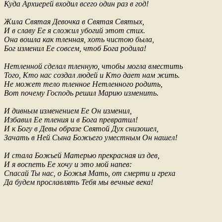
Куда Архиерей входил всего один раз в год!
Жила Святая Девочка в Святая Святых,
И в славу Ее я сложил убогий этот стих.
Она вошла как тленная, хоть чистою была,
Бог изменил Ее совсем, чтоб Бога родила!
Нетленной сделал тленную, чтобы могла вместить
Того, Кто нас создал людей и Кто дает нам жить.
Не может тело тленное Нетленного родить,
Вот почему Господь решил Марию изменить.
И дивным изменением Ее Он изменил,
Избавил Ее тления и в Бога превратил!
И к Богу в Девы образе Святой Дух снизошел,
Зачать в Ней Сына Божьего уместным Он нашел!
И стала Божьей Матерью прекрасная из дев,
И я воспеть Ее хочу и это мой напев:
Спасай Ты нас, о Божья Мать, от смерти и греха
Да будем прославлять Тебя мы вечные века!