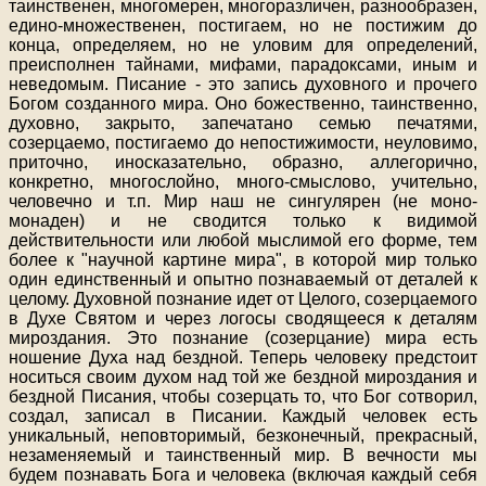
таинственен, многомерен, многоразличен, разнообразен,
едино-множественен, постигаем, но не постижим до
конца, определяем, но не уловим для определений,
преисполнен тайнами, мифами, парадоксами, иным и
неведомым. Писание - это запись духовного и прочего
Богом созданного мира. Оно божественно, таинственно,
духовно, закрыто, запечатано семью печатями,
созерцаемо, постигаемо до непостижимости, неуловимо,
приточно, иносказательно, образно, аллегорично,
конкретно, многослойно, много-смыслово, учительно,
человечно и т.п. Мир наш не сингулярен (не моно-
монаден) и не сводится только к видимой
действительности или любой мыслимой его форме, тем
более к "научной картине мира", в которой мир только
один единственный и опытно познаваемый от деталей к
целому. Духовной познание идет от Целого, созерцаемого
в Духе Святом и через логосы сводящееся к деталям
мироздания. Это познание (созерцание) мира есть
ношение Духа над бездной. Теперь человеку предстоит
носиться своим духом над той же бездной мироздания и
бездной Писания, чтобы созерцать то, что Бог сотворил,
создал, записал в Писании. Каждый человек есть
уникальный, неповторимый, безконечный, прекрасный,
незаменяемый и таинственный мир. В вечности мы
будем познавать Бога и человека (включая каждый себя