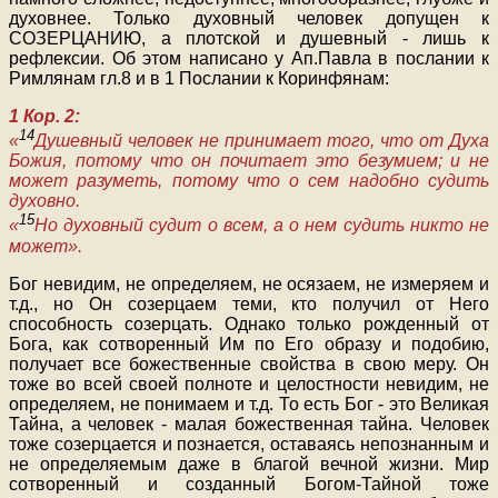
духовнее. Только духовный человек допущен к
СОЗЕРЦАНИЮ, а плотской и душевный - лишь к
рефлексии. Об этом написано у Ап.Павла в послании к
Римлянам гл.8 и в 1 Послании к Коринфянам:
1 Кор. 2:
14
«
Душевный человек не принимает того, что от Духа
Божия, потому что он почитает это безумием; и не
может разуметь, потому что о сем надобно судить
духовно.
15
«
Но духовный судит о всем, а о нем судить никто не
может».
Бог невидим, не определяем, не осязаем, не измеряем и
т.д., но Он созерцаем теми, кто получил от Него
способность созерцать. Однако только рожденный от
Бога, как сотворенный Им по Его образу и подобию,
получает все божественные свойства в свою меру. Он
тоже во всей своей полноте и целостности невидим, не
определяем, не понимаем и т.д. То есть Бог - это Великая
Тайна, а человек - малая божественная тайна. Человек
тоже созерцается и познается, оставаясь непознанным и
не определяемым даже в благой вечной жизни. Мир
сотворенный и созданный Богом-Тайной тоже