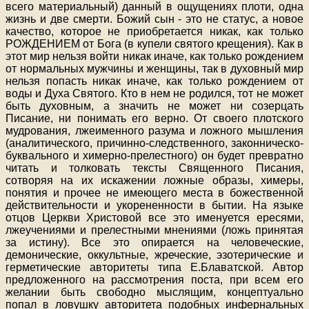
всего материальный) данный в ощущениях плоти, одна
жизнь и две смерти. Божий сын - это не статус, а новое
качество, которое не приобретается никак, как только
РОЖДЕНИЕМ от Бога (в купели святого крещения). Как в
этот мир нельзя войти никак иначе, как только рождением
от нормальных мужчины и женщины, так в духовный мир
нельзя попасть никак иначе, как только рождением от
воды и Духа Святого. Кто в нем не родился, тот не может
быть духовным, а значить не может ни созерцать
Писание, ни понимать его верно. От своего плотского
мудрования, лжеименного разума и ложного мышления
(аналитического, причинно-следственного, законническо-
буквального и химерно-прелестного) он будет превратно
читать и толковать тексты Священного Писания,
сотворяя на их искажении ложные образы, химеры,
понятия и прочее не имеющего места в божественной
действительности и укорененности в бытии. На языке
отцов Церкви Христовой все это именуется ересями,
лжеучениями и прелестными мнениями (ложь принятая
за истину). Все это опирается на человеческие,
демонические, оккультные, жреческие, эзотерические и
герметические авторитеты типа Е.Блаватской. Автор
предложенного на рассмотрения поста, при всем его
желании быть свободно мыслящим, концептуально
попал в ловушку авторитета подобных инфернальных