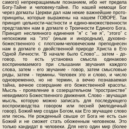
самого) непрекращаемым познанием, ибо нет предела
Богу-Тайне и человеку-тайне. По нашей немощи Бог
через догматы Церкви дал нам некие важнейшие прото-
принципы, которые выражены на нашем ГОВОРЕ. Так
принцип цельности-частности и едино-множественности
представлен нам в догмате о Троичности Единого Бога.
Принцип неслиянного единения "я" с "не я", "этого" с
непохожим на "это" (иным и инородным), духовно-
божественного с плотским-человеческим преподнесен
нам в догмате о двойственной природе Христа в Его
Одной Личности. "В начале было Слово"... затем - до-
говор, то есть установка смысла одинаково
воспринимаемого при слышании звучания каждого
слова, затем - его звучание - говор, затем смысловые
ряды, затем - термины. Человек это и слово, и число
одновременно, но не термин, а вечно познаваемая
тайна, вечное созерцание его божественной красоты.
Мысль - проявление в созерцательном "пространстве"
невидимого Божественного движения. Слово - звучащая
мысль, которую можно записать для последующего
воспроизводства говором или песней (мелодичный
говор). Божий мир создан Богом, как Его звучащее слово
или песнь. Не рожденный свыше от Бога не есть сын
Божий и не сможет стать обоженным человеком. Это
только кандидат в человеки. Для него один мир (более