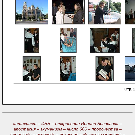
Стр. 1
антихрист –
ИНН –
откровение Иоанна Богослова –
апостасия –
экуменизм –
число 666 –
пророчества –
проповеди –
исповедь –
покаяние –
Иисусова молитва –