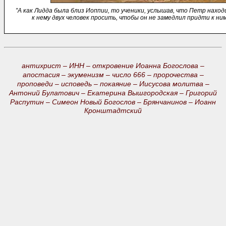
”А как Лидда была близ Иоппии, то ученики, услышав, что Петр наход
к нему двух человек просить, чтобы он не замедлил придти к ним.
антихрист –
ИНН –
откровение Иоанна Богослова –
апостасия –
экуменизм –
число 666 –
пророчества –
проповеди –
исповедь –
покаяние –
Иисусова молитва –
Антоний Булатович –
Екатерина Вышгородская –
Григорий
Распутин –
Симеон Новый Богослов –
Брянчанинов –
Иоанн
Кронштадтский