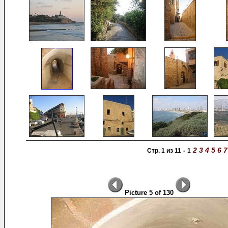
2
3
4
5
6
7
-
Стр. 1 из 11
1
Picture 5 of 130