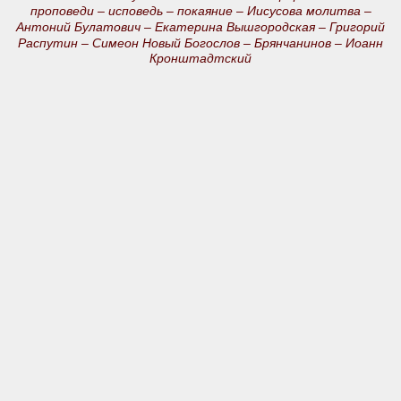
проповеди –
исповедь –
покаяние –
Иисусова молитва –
Антоний Булатович –
Екатерина Вышгородская –
Григорий
Распутин –
Симеон Новый Богослов –
Брянчанинов –
Иоанн
Кронштадтский