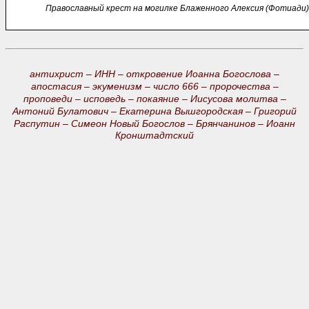
Православный крест на могилке Блаженного Алексия (Фотиади)
антихрист –
ИНН –
откровение Иоанна Богослова –
апостасия –
экуменизм –
число 666 –
пророчества –
проповеди –
исповедь –
покаяние –
Иисусова молитва –
Антоний Булатович –
Екатерина Вышгородская –
Григорий
Распутин –
Симеон Новый Богослов –
Брянчанинов –
Иоанн
Кронштадтский