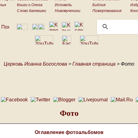
тых
Книги о.Олега
Исповедь
Библия
Изб
Слово батюшки
Новомученики
Пожертвования
Кон
Церковь Иоанна Богослова
>
Главная страница
> Фото
Фото
Оглавление фотоальбомов