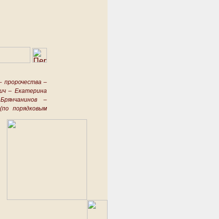
–
пророчества –
ич –
Екатерина
Брянчанинов –
(по порядковым