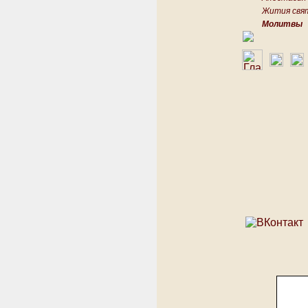
Жития свя
Молитвы