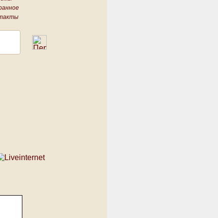
ранное
такты