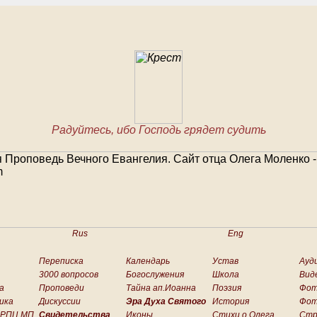
Радуйтесь, ибо Господь грядет судить
Rus
Eng
Переписка
Календарь
Устав
Ауд
3000 вопросов
Богослужения
Школа
Вид
а
Проповеди
Тайна ап.Иоанна
Поэзия
Фо
ика
Дискуссии
Эра Духа Святого
История
Фот
 РПЦ МП
Свидетельства
Иконы
Стихи о.Олега
Стр