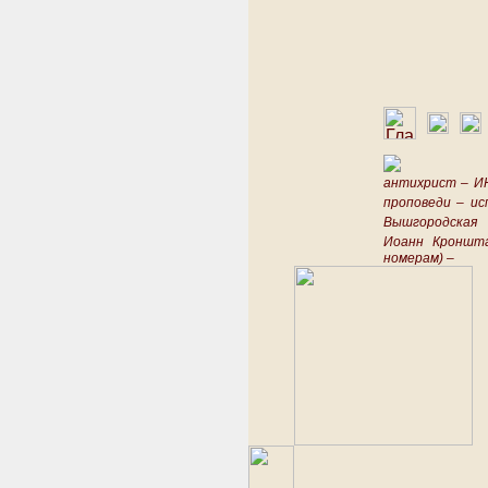
антихрист –
И
проповеди –
ис
Вышгородская
Иоанн Кроншт
номерам) –