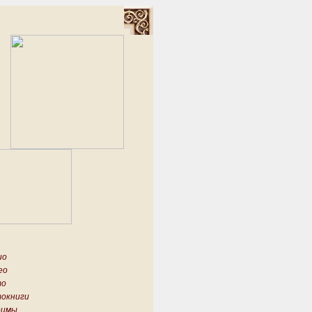
ио
ео
то
окниги
имы