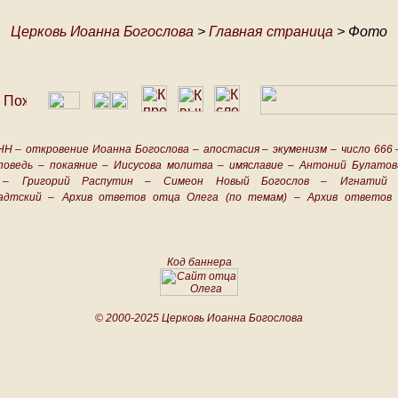
Церковь Иоанна Богослова
>
Главная страница
> Фото
НН –
откровение Иоанна Богослова –
апостасия –
экуменизм –
число 666 
поведь –
покаяние –
Иисусова молитва –
имяславие –
Антоний Булатов
 –
Григорий Распутин –
Симеон Новый Богослов –
Игнатий 
адтский –
Архив ответов отца Олега (по темам) –
Архив ответов 
Код баннера
© 2000-2025 Церковь Иоанна Богослова