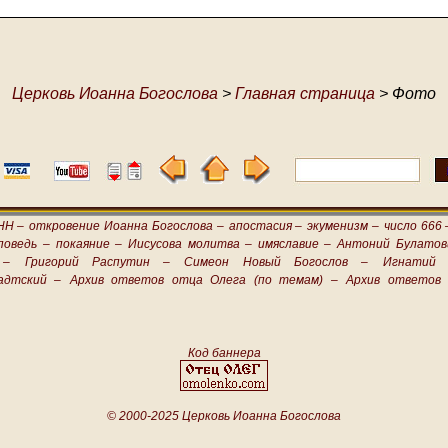
Церковь Иоанна Богослова
>
Главная страница
> Фото
НН –
откровение Иоанна Богослова –
апостасия –
экуменизм –
число 666 
поведь –
покаяние –
Иисусова молитва –
имяславие –
Антоний Булатов
 –
Григорий Распутин –
Симеон Новый Богослов –
Игнатий 
адтский –
Архив ответов отца Олега (по темам) –
Архив ответов 
Код баннера
© 2000-2025 Церковь Иоанна Богослова