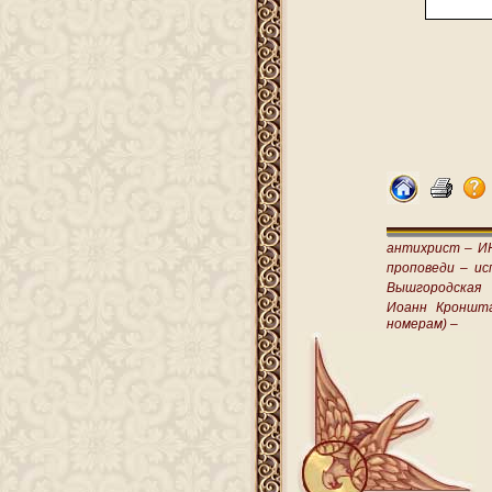
антихрист –
И
проповеди –
ис
Вышгородская
Иоанн Кроншт
номерам) –