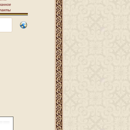
ранное
такты