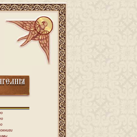
ио
ео
о
окниги
имы