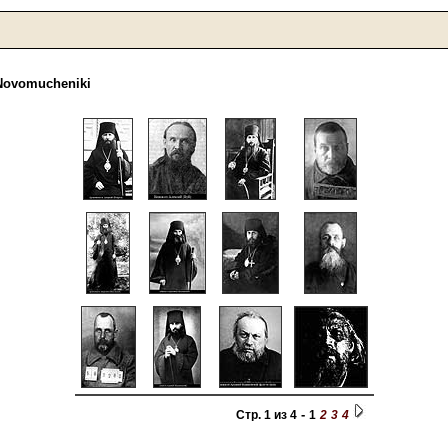
Novomucheniki
-
Стр. 1 из 4
1
2
3
4