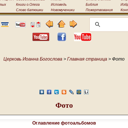
тых
Книги о.Олега
Исповедь
Библия
Изб
Слово батюшки
Новомученики
Пожертвования
Кон
Церковь Иоанна Богослова
>
Главная страница
> Фото
Фото
Оглавление фотоальбомов