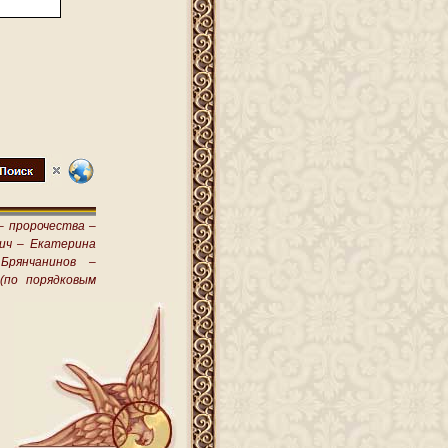
–
пророчества –
ич –
Екатерина
Брянчанинов –
(по порядковым