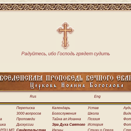
Радуйтесь, ибо Господь грядет судить
Rus
Eng
Переписка
Календарь
Устав
Ауд
3000 вопросов
Богослужения
Школа
Вид
а
Проповеди
Тайна ап.Иоанна
Поэзия
Фот
ика
Дискуссии
Эра Духа Святого
История
Фот
 РПЦ МП
Свидетельства
Иконы
Стихи о.Олега
Стр