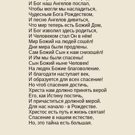
И Бог наш Ангелов послал,
Чтобы могли мы насладиться,
Чудесным Бога Рождеством,
И песне Ангелов дивиться,
Что мир теперь есть Божий Дом,
И Бог изволил здесь родиться,
И Человеком стал Он в нём!
Мир Божий на людей сошёл!
Дни мира были продлены.
Сам Божий Сын к нам снизошёл!
И Им мы были спасены!
Сын Божий ныне Человек!
На людях Божие благоволение.
И благодати наступает век,
И образуется для всех спасение!
Но чтоб спасения достичь,
Христа нам должно принять верой
Его, как Истину постичь,
И причаститься должной мерой.
Для нас начало - в Рождестве.
Христос есть путь и жизнь святая!
Спасение в нашем естестве,
Но, это тайна есть большая.