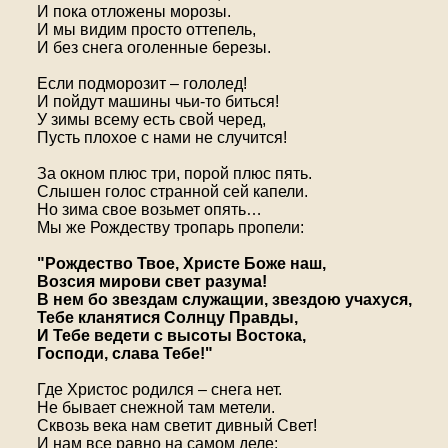
И пока отложены морозы.
И мы видим просто оттепель,
И без снега оголенные березы.
Если подморозит – гололед!
И пойдут машины чьи-то биться!
У зимы всему есть свой черед,
Пусть плохое с нами не случится!
За окном плюс три, порой плюс пять.
Слышен голос странной сей капели.
Но зима свое возьмет опять…
Мы же Рождеству тропарь пропели:
"Рождество Твое, Христе Боже наш,
Возсия мирови свет разума!
В нем бо звездам служащии, звездою учахуся,
Тебе кланятися Солнцу Правды,
И Тебе ведети с высоты Востока,
Господи, слава Тебе!"
Где Христос родился – снега нет.
Не бывает снежной там метели.
Сквозь века нам светит дивный Свет!
И нам все равно на самом деле: