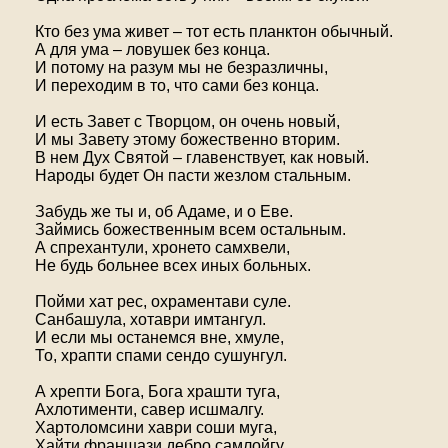
Кто без ума живет – тот есть планктон обычный.
А для ума – ловушек без конца.
И потому на разум мы не безразличны,
И переходим в то, что сами без конца.
И есть Завет с Творцом, он очень новый,
И мы Завету этому божественно вторим.
В нем Дух Святой – главенствует, как новый.
Народы будет Он пасти жезлом стальным.
Забудь же ты и, об Адаме, и о Еве.
Займись божественным всем остальным.
А спрехантули, хронето самхвели,
Не будь больнее всех иных больных.
Пойми хат рес, охраментави суле.
Санбашула, хотаври имтангул.
И если мы останемся вне, хмуле,
То, храпти спами сендо сушунгул.
А хрепти Бога, Бога храшти туга,
Ахлотименти, савер исшмалгу.
Хартоломсини хаври соши муга,
Хайти франшази дебро самлойгу.