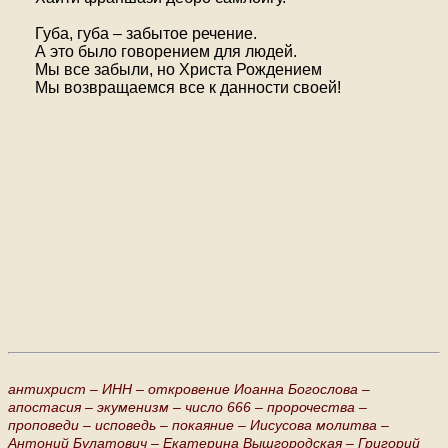
Губа, губа – забытое речение.
А это было говорением для людей.
Мы все забыли, но Христа Рождением
Мы возвращаемся все к данности своей!
антихрист –
ИНН –
откровение Иоанна Богослова –
апостасия –
экуменизм –
число 666 –
пророчества –
проповеди –
исповедь –
покаяние –
Иисусова молитва –
Антоний Булатович –
Екатерина Вышгородская –
Григорий