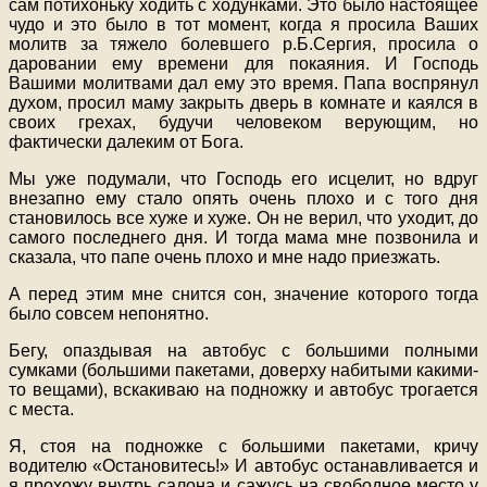
сам потихоньку ходить с ходунками. Это было настоящее
чудо и это было в тот момент, когда я просила Ваших
молитв за тяжело болевшего р.Б.Сергия, просила о
даровании ему времени для покаяния. И Господь
Вашими молитвами дал ему это время. Папа воспрянул
духом, просил маму закрыть дверь в комнате и каялся в
своих грехах, будучи человеком верующим, но
фактически далеким от Бога.
Мы уже подумали, что Господь его исцелит, но вдруг
внезапно ему стало опять очень плохо и с того дня
становилось все хуже и хуже. Он не верил, что уходит, до
самого последнего дня. И тогда мама мне позвонила и
сказала, что папе очень плохо и мне надо приезжать.
А перед этим мне снится сон, значение которого тогда
было совсем непонятно.
Бегу, опаздывая на автобус с большими полными
сумками (большими пакетами, доверху набитыми какими-
то вещами), вскакиваю на подножку и автобус трогается
с места.
Я, стоя на подножке с большими пакетами, кричу
водителю «Остановитесь!» И автобус останавливается и
я прохожу внутрь салона и сажусь на свободное место у