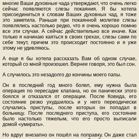
многие Ваши духовные чада утверждают, что очень легко
сейчас появляются слезы покаяния. Я бы хотела
присоединиться к словам Ваших духовных чад, я тоже
это заметила. Раньше при покаянной молитве слезы
появлялись настолько редко, что я очень хорошо помню
все эти случаи. А сейчас действительно все иначе. Как
только я начинаю каяться в своих грехах, слезы сами по
себе текут, причем это происходит постоянно и я уже
этому не удивляюсь.
А еще я бы хотела рассказать Вам об одном случае,
который со мной произошел. Вернее говоря, это был сон.
А случилось это незадолго до кончины моего папы.
Он в последний год много болел, ему нужна была
операция по пересадке клапана, но он панически этого
боялся и отказался от операции. После Ковида, его
состояние резко ухудшилось и у него переодически
случались приступы, после которых он попадал в
больницу. После последнего приступа, его состояние
было настолько тяжелым, что его просто выписали
домой «умирать».
Но вдруг внезапно он пошёл на поправку. Он даже стал