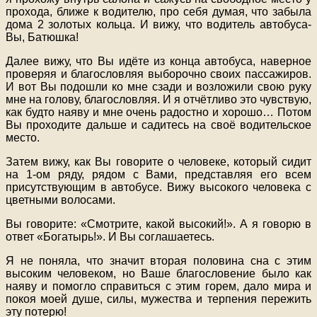
прохода, ближе к водителю, про себя думая, что забыла
дома 2 золотых кольца. И вижу, что водитель автобуса-
Вы, Батюшка!
Далее вижу, что Вы идёте из конца автобуса, наверное
проверяя и благословляя выборочно своих пассажиров.
И вот Вы подошли ко мне сзади и возложили свою руку
мне на голову, благословляя. И я отчётливо это чувствую,
как будто наяву и мне очень радостно и хорошо… Потом
Вы проходите дальше и садитесь на своё водительское
место.
Затем вижу, как Вы говорите о человеке, который сидит
на 1-ом ряду, рядом с Вами, представляя его всем
присутствующим в автобусе. Вижу высокого человека с
цветными волосами.
Вы говорите: «Смотрите, какой высокий!». А я говорю в
ответ «Богатырь!». И Вы соглашаетесь.
Я не поняла, что значит вторая половина сна с этим
высоким человеком, но Ваше благословение было как
наяву и помогло справиться с этим горем, дало мира и
покоя моей душе, силы, мужества и терпения пережить
эту потерю!