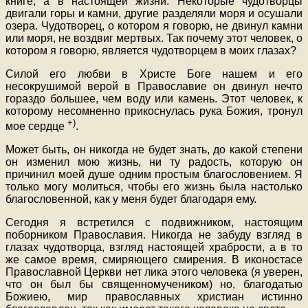
книге, а в настоящей жизни. Некоторые чудотворцы
двигали горы и камни, другие разделяли моря и осушали
озера. Чудотворец, о котором я говорю, не двинул камни
или моря, не воздвиг мертвых. Так почему этот человек, о
котором я говорю, является чудотворцем в моих глазах?
Силой его любви в Христе Боге нашем и его
несокрушимой верой в Православие он двинул нечто
гораздо большее, чем воду или камень. Этот человек, к
которому несомненно прикоснулась рука Божия, тронул
+)
мое сердце
.
Может быть, он никогда не будет знать, до какой степени
он изменил мою жизнь, ни ту радость, которую он
причинил моей душе одним простым благословением. Я
только могу молиться, чтобы его жизнь была настолько
благословенной, как у меня будет благодаря ему.
Сегодня я встретился с подвижником, настоящим
поборником Православия. Никогда не забуду взгляд в
глазах чудотворца, взгляд настоящей храбрости, а в то
же самое время, смиряющего смирения. В иконостасе
Православной Церкви нет лика этого человека (я уверен,
что он был бы священномучеником) но, благодатью
Божиею, мир православных христиан истинно