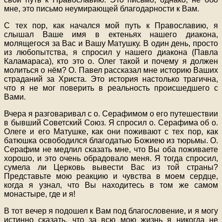
мне, это письмо неумирающей благодарности к Вам.
С тех пор, как начался мой путь к Православию, я
слышал Ваше имя в ектеньях нашего диакона,
молящегося за Вас и Вашу Матушку. В один день, просто
из любопытства, я спросил у нашего диакона (Павла
Каламараса), кто это о. Олег такой и почему я должен
молиться о нём? О. Павел рассказал мне историю Ваших
страданий за Христа. Это история настолько трагична,
что я не мог поверить в реальность происшедшего с
Вами.
Вчера я разговаривал с о. Серафимом о его путешествии
в бывший Советский Союз. Я спросил о. Серафима об о.
Олеге и его Матушке, как они поживают с тех пор, как
батюшка освободился благодатью Божиею из тюрьмы. О.
Серафим не медлил сказать мне, что Вы оба поживаете
хорошо, и это очень обрадовало меня. Я тогда спросил,
сумела ли Церковь вывести Вас из той страны?
Представьте мою реакцию и чувства в моем сердце,
когда я узнал, что Вы находитесь в том же самом
монастыре, где и я!
В тот вечер я подошел к Вам под благословение, и я могу
истинно сказать, что за всю мою жизнь я никогда не