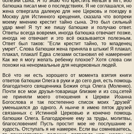
болезни сына. Я то знаю что крестить нельзя в МП, ибо
батюшка писал мне о последствиях. Я не соглашался, но
жена отвергала далекую для нее Церковь и поездку в
Москву для Истинного крещения, сказала что вопреки
моему мнению крестит тайно сына. Это был сильный
удар мне! Я тут же пишу батюшке и получаю ответ.
Ответы всегда вовремя, иногда батюшка отвечает позже,
иногда не отвечает и это всё оказывается полезным.
Ответ был таков: "Если крестит тайно, то младенец
умрет". Слова батюшки жена приняла в штыки! Я плакал,
плакал, плакал! Едва слезами остановил её намерение!
Как же я могу желать ребенку плохое? Хотя слова сии
похожи на ненормальные для нецерковных людей.
Всё что ни есть хорошего от момента взятия книги
ответов батюшки Олега в руки и до сего дня, есть помощь
благодатного священника Божия отца Олега (Моленко).
Почти все мои друзья-товарищи близкие и из соц.сетей
не приняли моего отношения к Церкви Иоанна
Богослова и так постепенно список моих "друзей"
уменьшился до одного. А нынче я имею пяток друзей
связанных с Истинной Церковью и конечно помощь
батюшки Олега. Благодарение ему за труды, молитвы,
благословения! Пусть простит мое не послушание и
худость. Отступать я не намерен. Если вы сомневаетесь,