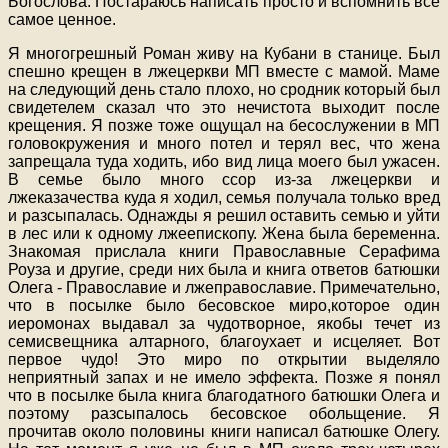
Богослова. Постараюсь написать просто и вспомнить всё
самое ценное.
Я многогрешный Роман живу на Кубани в станице. Был
спешно крещен в лжецеркви МП вместе с мамой. Маме
на следующий день стало плохо, но сродник который был
свидетелем сказал что это нечистота выходит после
крещения. Я позже тоже ощущал на бесослужении в МП
головокружения и много потел и терял вес, что жена
запрещала туда ходить, ибо вид лица моего был ужасен.
В семье было много ссор из-за лжецеркви и
лжеказачества куда я ходил, семья получала только вред
и разсыпалась. Однажды я решил оставить семью и уйти
в лес или к одному лжеепископу. Жена была беременна.
Знакомая прислала книги Православные Серафима
Роуза и другие, среди них была и книга ответов батюшки
Олега - Православие и лжеправославие. Примечательно,
что в посылке было бесовское миро,которое один
иеромонах выдавал за чудотворное, якобы течет из
семисвещника алтарного, благоухает и исцеляет. Вот
первое чудо! Это миро по открытии выделяло
неприятный запах и не имело эффекта. Позже я понял
что в посылке была книга благодатного батюшки Олега и
поэтому разсыпалось бесовское обольщение. Я
прочитав около половины книги написал батюшке Олегу.