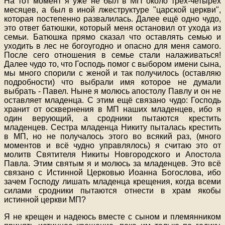
На тот момент я уже не был в МП около трех-четырех
месяцев, а был в иной лжеструктуре "царской церкви",
которая постепенно развалилась. Далее ещё одно чудо,
это ответ батюшки, который меня остановил от ухода из
семьи. Батюшка прямо сказал что оставлять семью и
уходить в лес не богоугодно и опасно для меня самого.
После сего отношения в семье стали налаживаться!
Далее чудо то, что Господь помог с выбором имени сына,
мы много спорили с женой и так получилось (оставляю
подробности) что выбрали имя которое не думали
выбрать - Павел. Ныне я молюсь апостолу Павлу и он не
оставляет младенца. С этим ещё связано чудо: Господь
хранит от осквернения в МП наших младенцев, ибо я
один верующий, а сродники пытаются крестить
младенцев. Сестра младенца Никиту пыталась крестить
в МП, но не получалось этого во всякий раз, (много
моментов и всё чудно управлялось) я считаю это от
молитв Святителя Никиты Новгородского и Апостола
Павла. Этим святым я и молюсь за младенцев. Это всё
связано с Истинной Церковью Иоанна Богослова, ибо
зачем Господу лишать младенца крещения, когда всеми
силами сродники пытаются отнести в храм якобы
истинной церкви МП?
Я не крещен и надеюсь вместе с сыном и племянником