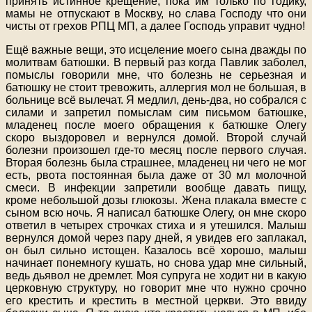
принять истинное крещение, пока им только по годику,
мамы не отпускают в Москву, но слава Господу что они
чисты от грехов РПЦ МП, а далее Господь управит чудно!
Ещё важные вещи, это исцеление моего сына дважды по
молитвам батюшки. В первый раз когда Павлик заболел,
помыслы говорили мне, что болезнь не серьезная и
батюшку не стоит тревожить, аллергия мол не большая, в
больнице всё вылечат. Я медлил, день-два, но собрался с
силами и запретил помыслам сим письмом батюшке,
младенец после моего обращения к батюшке Олегу
скоро выздоровел и вернулся домой. Второй случай
болезни произошел где-то месяц после первого случая.
Вторая болезнь была страшнее, младенец ни чего не мог
есть, рвота постоянная была даже от 30 мл молочной
смеси. В инфекции запретили вообще давать пищу,
кроме небольшой дозы глюкозы. Жена плакала вместе с
сыном всю ночь. Я написал батюшке Олегу, он мне скоро
ответил в четырех строчках стиха и я утешился. Малыш
вернулся домой через пару дней, я увидев его заплакал,
он был сильно истощен. Казалось всё хорошо, малыш
начинает понемногу кушать, но снова удар мне сильный,
ведь дьявол не дремлет. Моя супруга не ходит ни в какую
церковную структуру, но говорит мне что нужно срочно
его крестить и крестить в местной церкви. Это ввиду