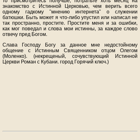
то присмотритесь получше, потратьте хоть месяц на
знакомство с Истинной Церковью, чем верить всего
одному гадкому "мнению интернета" о служении
батюшки. Быть может я что-либо упустил или написал не
так пространно, простите. Простите меня и за ошибки,
как мог поведал и слова мои истинны, за каждое слово
отвечу пред Богом.
Слава Господу Богу за данное мне недостойному
общение с Истинным Священником отцом Олегом
(Моленко). (некрещеный, сочувствующий Истинной
Церкви Роман с Кубани. город Горячий ключ.)