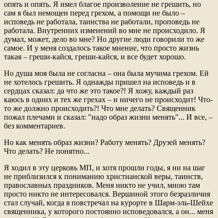
опять и опять. Я имел благое произволение не грешить, но
сам я был немощен перед грехом, а помощи не было –
исповедь не работала, таинства не работали, проповедь не
работала. Внутренних изменений во мне не происходило. Я
думал, может, дело во мне? Но другие люди говорили то же
самое. И у меня создалось такое мнение, что просто жизнь
такая – греши-кайся, греши-кайся, и все будет хорошо.
Но душа моя была не согласна – она была мучима грехом. Ей
не хотелось грешить. Я однажды пришел на исповедь и в
сердцах сказал: да что же это такое?! Я хожу, каждый раз
каюсь в одних и тех же грехах – и ничего не происходит! Что-
то же должно происходить?! Что мне делать? Священник
пожал плечами и сказал: "надо образ жизни менять"... И все, –
без комментариев.
Но как менять образ жизни? Работу менять? Друзей менять?
Что делать? Не понятно...
Я ходил в эту церковь МП, и хотя прошли годы, я ни на шаг
не приблизился к пониманию христианской веры, таинств,
православных праздников. Меня никто не учил, мною там
просто никто не интересовался. Вершиной этого безразличия
стал случай, когда я повстречал на курорте в Шарм-эль-Шейхе
священника, у которого постоянно исповедовался, а он... меня