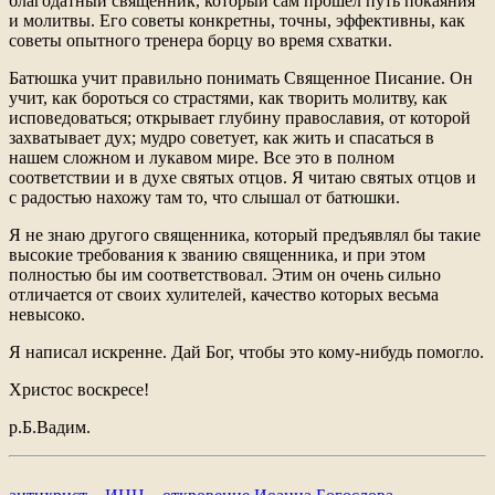
благодатный священник, который сам прошел путь покаяния
и молитвы. Его советы конкретны, точны, эффективны, как
советы опытного тренера борцу во время схватки.
Батюшка учит правильно понимать Священное Писание. Он
учит, как бороться со страстями, как творить молитву, как
исповедоваться; открывает глубину православия, от которой
захватывает дух; мудро советует, как жить и спасаться в
нашем сложном и лукавом мире. Все это в полном
соответствии и в духе святых отцов. Я читаю святых отцов и
с радостью нахожу там то, что слышал от батюшки.
Я не знаю другого священника, который предъявлял бы такие
высокие требования к званию священника, и при этом
полностью бы им соответствовал. Этим он очень сильно
отличается от своих хулителей, качество которых весьма
невысоко.
Я написал искренне. Дай Бог, чтобы это кому-нибудь помогло.
Христос воскресе!
р.Б.Вадим.