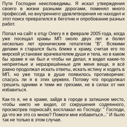
Пути Господни неисповедимы. Я искал утверждения
своего в жизни разными дорогами, поменял много
профессий, но внутреннего удовлетворения не находил и
этот поиск превратился в беготню и опробование разных
работ.
Попал на сайт к отцу Олегу я в феврале 2005 года, когда
уже посещал храмы МП около двух лет и болел
несколько лет хроническим гепатитом "В". Всякими
делами я старался быть ближе к храму, считая его по
мирской установке врачевателем души и тела, но в каком
бы храме я ни был и чтобы ни делал, я видел какие-то
неприятные и неразрешённые для меня вещи, я всё
равно продолжал искать ответы, искать истину и ходить в
МП, но уже тогда в душе появилось противоречие:
спасусь ли я в этих церквях. Потому что продолжал
грешить одними и теми же грехами, не в силах от них
избавиться.
Как-то я, не в храме, зайдя в городе в затишное место,
чтобы никто не видел, от сокрушения содеянного,
просмотрев порносайт, восплакал ко Господу: " Господи,
да что же это со мною? Помоги мне избавиться..." И было
так не только в этом случае.