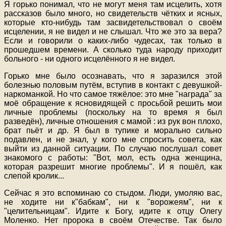
Я горько понимал, что не могут меня там исцелить, хотя
рассказов было много, но свидетельств чётких и ясных,
которые кто-нибудь там засвидетельствовал о своём
исцелении, я не видел и не слышал. Что же это за вера?
Если и говорили о каких-либо чудесах, так только в
прошедшем времени. А сколько туда народу приходит
больного - ни одного исцелённого я не видел.
Горько мне было осознавать, что я заразился этой
болезнью половым путём, вступив в контакт с девушкой-
наркоманкой. Но что самое тяжёлое: это мне "награда" за
моё обращение к ясновидящей с просьбой решить мои
личные проблемы (поскольку на то время я был
разведён), личные отношения с мамой : из рук вон плохо,
брат пьёт и др. Я был в тупике и морально сильно
подавлен, и не знал, у кого мне спросить совета, как
выйти из данной ситуации. По случаю послушал совет
знакомого с работы: "Вот, мол, есть одна женщина,
которая разрешит многие проблемы". И я пошёл, как
слепой кролик...
Сейчас я это вспоминаю со стыдом. Люди, умоляю вас,
не ходите ни к"бабкам", ни к "ворожеям", ни к
"целительницам". Идите к Богу, идите к отцу Олегу
Моленко. Нет пророка в своём Отечестве. Так было