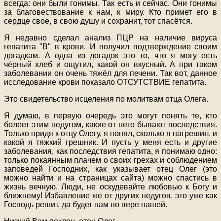
всегда: они были гонимы. Так есть и сейчас. Они гонимы
за благовествование к нам, к миру. Кто примет его в
сердце свое, в свою душу и сохранит, тот спасётся.
Я недавно сделал анализ ПЦР на наличие вируса
гепатита "В" в крови. И получил подтверждение своим
догадкам. А одна из догадок это то, что я могу есть
чёрный хлеб и ощутил, какой он вкусный. А при таком
заболевании он очень тяжёл для печени. Так вот, данное
исследование крови показало ОТСУТСТВИЕ гепатита.
Это свидетельство исцеления по молитвам отца Олега.
Я думаю, в первую очередь это могут понять те, кто
болеет этим недугом, какие от него бывают последствия.
Только придя к отцу Олегу, я понял, сколько я нагрешил, и
какой я тяжкий грешник. И пусть у меня есть и другие
заболевания, как последствия гепатита, я понимаю одно:
только покаянным плачем о своих грехах и соблюдением
заповедей Господних, как указывает отец Олег (это
можно найти и на страницах сайта) можно спастись в
жизнь вечную. Люди, не оскудевайте любовью к Богу и
ближнему! Избавление же от других недугов, это уже как
Господь решит, да будет нам по вере нашей.