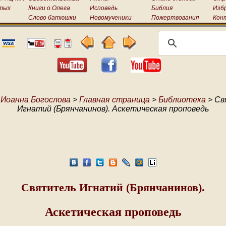
тых
Книги о.Олега
Исповедь
Библия
Изб
Слово батюшки
Новомученики
Пожертвования
Кон
 Иоанна Богослова
>
Главная страница
>
Библиотека
> Св
Игнатий (Брянчанинов). Аскетическая проповедь
Святитель Игнатий (Брянчанинов).
Аскетическая проповедь