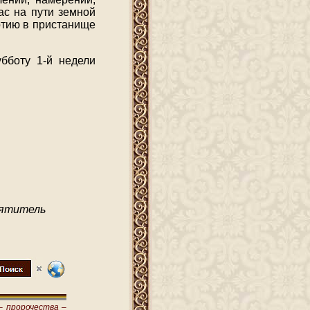
вас на пути земной
ртию в пристанище
убботу 1-й недели
ятитель
–
пророчества –