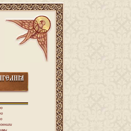
ио
ео
о
окниги
имы