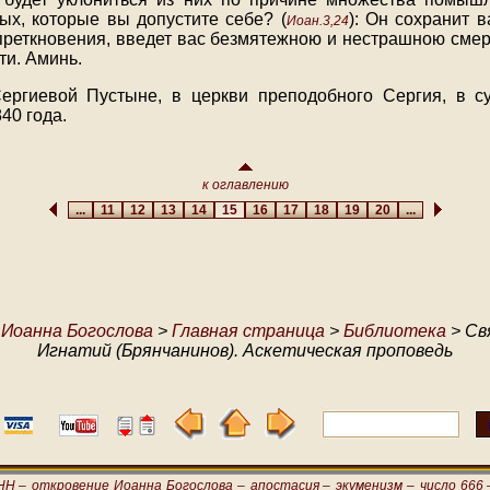
ных, которые вы допустите себе? (
): Он сохранит 
Иоан.3,24
 преткновения, введет вас безмятежною и нестрашною сме
ти. Аминь.
ергиевой Пустыне, в церкви преподобного Сергия, в с
40 года.
к оглавлению
...
11
12
13
14
15
16
17
18
19
20
...
 Иоанна Богослова
>
Главная страница
>
Библиотека
> Св
Игнатий (Брянчанинов). Аскетическая проповедь
НН –
откровение Иоанна Богослова –
апостасия –
экуменизм –
число 666 