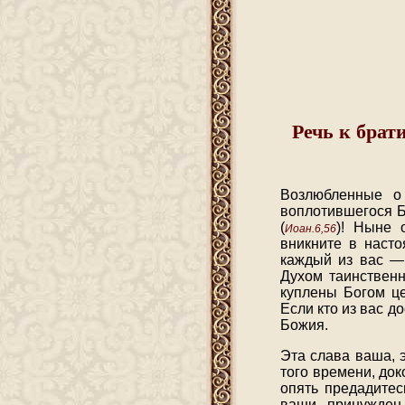
Речь к брат
Возлюбленные о
воплотившегося Б
(
)! Ныне 
Иоан.6,56
вникните в насто
каждый из вас —
Духом таинственн
куплены Богом ц
Если кто из вас 
Божия.
Эта слава ваша, 
того времени, до
опять предадите
ваши, принужден