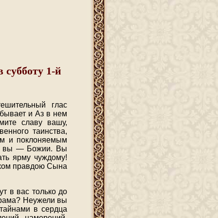
 субботу 1-й
ешительный глас
бывает и Аз в нем
мите славу вашу,
венного таинства,
им и поклоняемым
и: вы — Божии. Вы
ать ярму чуждому!
иком правдою Сына
т в вас только до
храма? Неужели вы
тайнами в сердца
ений, намерений,