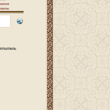
ранное
такты
ятитель