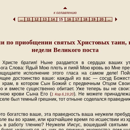
к оглавлению
...
11
12
13
14
15
16
17
18
19
20
...
ии по приобщении святых Христовых таин, в
недели Великого поста
 Христе братия! Ныне раздается в сердцах ваших ут
ога Слова: Ядый Мою плоть и пияй Мою кровь во Мне пре
ощущаете исполнение этого гласа на самом деле! Пой
ящее достоинство ваше: каждый из вас — сосуд Божест
 храм, в котором Сын Божий с предвечным Отцом Сво
о и вместе существенно обитает. Уже теперь вы не сво
еною крови Сына Его (
). Не можете принадлеж
1 Кор.6,19;20
доселе был темный грешник, тот отныне соделался праведн
это богатство ваше, эта праведность ваша неужели пребуду
коле вы во храме, или кратчайшее время по исшествии из 
сь в работу тлению? Неужели Иисус, вошедший святыми 
 будет уклониться из них по причине множества помышл