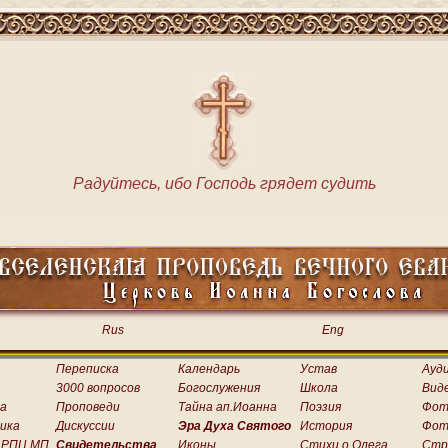
Радуйтесь, ибо Господь грядет судить
Rus
Eng
Переписка
Календарь
Устав
Ауд
3000 вопросов
Богослужения
Школа
Вид
а
Проповеди
Тайна ап.Иоанна
Поэзия
Фот
ика
Дискуссии
Эра Духа Святого
История
Фот
 РПЦ МП
Свидетельства
Иконы
Стихи о.Олега
Стр